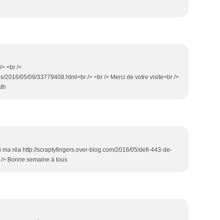
/> <br />
es/2016/05/09/33779408.html<br /> <br /> Merci de votre visite<br />
ath
i ma réa http://scraptyfingers.over-blog.com/2016/05/defi-443-de-
r /> Bonne semaine à tous