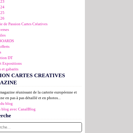
023
024
025
026
ie de Passion Cartes Créatives
verses
iles
BOARDS
offerts
s
ation DT
et Expositions
 et gabarits
ION CARTES CREATIVES
AZINE
magazine réunissant de la carterie européenne et
ne en pas à pas détaillé et en photos...
 du blog
n blog avec CanalBlog
erche