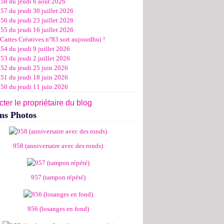
958 du jeudi 6 août 2026
ier
ier
s
l
let
(11)
(16)
(12)
(19)
(17)
(8)
(4)
57 du jeudi 30 juillet 2026
ier
ier
s
l
(19)
(15)
(13)
(14)
(14)
(6)
56 du jeudi 23 juillet 2026
ier
ier
s
l
(19)
(16)
(24)
(14)
(13)
55 du jeudi 16 juillet 2026
ier
ier
s
l
(16)
(20)
(14)
(15)
Cartes Créatives n°83 sort aujourdhui !
ier
ier
s
(8)
(15)
(18)
54 du jeudi 9 juillet 2026
ier
ier
(17)
(19)
53 du jeudi 2 juillet 2026
ier
(15)
952 du jeudi 25 juin 2026
951 du jeudi 18 juin 2026
950 du jeudi 11 juin 2026
ter le propriétaire du blog
ms Photos
958 (anniversaire avec des ronds)
957 (tampon répété)
956 (losanges en fond)