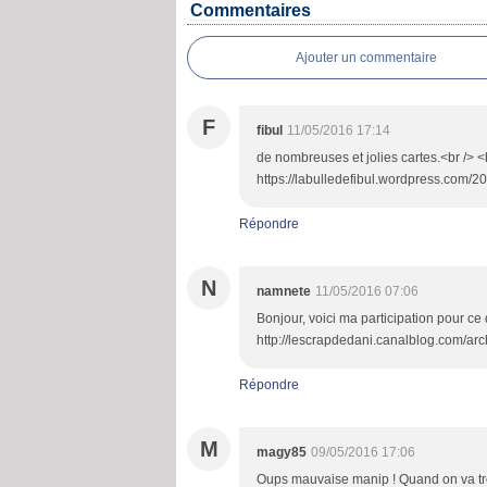
Commentaires
Ajouter un commentaire
F
fibul
11/05/2016 17:14
de nombreuses et jolies cartes.<br /> <br
https://labulledefibul.wordpress.com/
Répondre
N
namnete
11/05/2016 07:06
Bonjour, voici ma participation pour ce d
http://lescrapdedani.canalblog.com/ar
Répondre
M
magy85
09/05/2016 17:06
Oups mauvaise manip ! Quand on va trop v