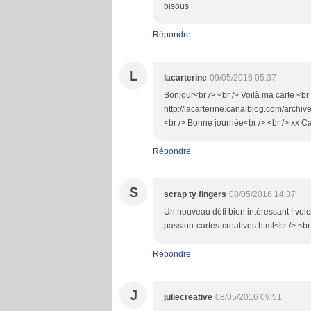
bisous
Répondre
L
lacarterine
09/05/2016 05:37
Bonjour<br /> <br /> Voilà ma carte <br 
http://lacarterine.canalblog.com/archiv
<br /> Bonne journée<br /> <br /> xx C
Répondre
S
scrap ty fingers
08/05/2016 14:37
Un nouveau défi bien intéressant ! voic
passion-cartes-creatives.html<br /> <b
Répondre
J
juliecreative
08/05/2016 09:51