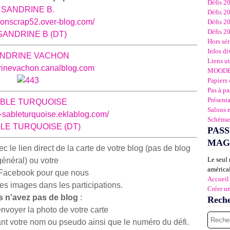
Défis 2
SAN
DRINE B.
Défis 2
sionscrap52.over-blog.com/
Défis 2
Défis 2
Hors sér
Infos di
NDRINE VACHON
Liens ut
drinevachon.canalblog.com
MOOD
Papiers 
Pas à pa
Présent
BLE TURQUOISE
Salons 
ns-sableturquoise.eklablog.com/
Schémas
PASS
MAG
le lien direct de la carte de votre blog (pas de blog
Le seul 
général) ou votre
américai
Facebook pour que nous
Accueil
les images dans les participations.
Créer u
s n'avez pas de blog
:
Rech
voyer la photo de votre carte
t votre nom ou pseudo ainsi que le numéro du défi.