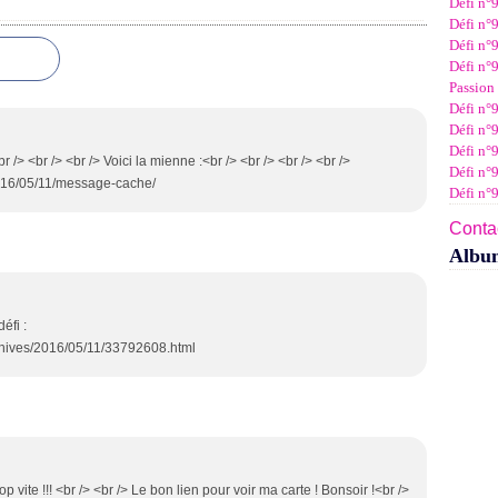
Défi n°
Janv
Févr
Mar
Avri
Mai
Juin
Juil
Défi n°9
Janv
Févr
Mar
Avri
Mai
Juin
Défi n°9
Janv
Févr
Mar
Avri
Mai
Défi n°9
Janv
Févr
Mar
Avri
Passion 
Janv
Févr
Mar
Défi n°9
Janv
Févr
Défi n°9
Janv
Défi n°
 /> <br /> <br /> Voici la mienne :<br /> <br /> <br /> <br />
Défi n°
2016/05/11/message-cache/
Défi n°
Contac
Albu
éfi :
chives/2016/05/11/33792608.html
ite !!! <br /> <br /> Le bon lien pour voir ma carte ! Bonsoir !<br />