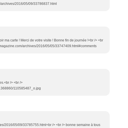
m/archives/2016/05/09/33786837.html
voir ma carte ! Merci de votre visite ! Bonne fin de journée !<br /> <br
es-magazine.com/archives/2016/05/05/33747409.html#comments
es.<br /> <br />
9/1368860/110585487_o.jpg
ives/2016/05/09/33785755.html<br /> <br /> bonne semaine à tous