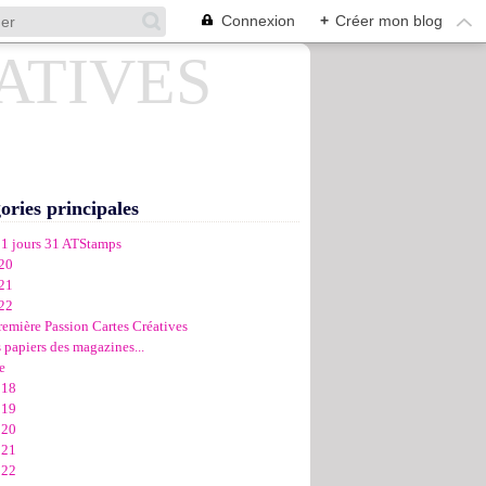
Connexion
+
Créer mon blog
ories principales
31 jours 31 ATStamps
20
21
22
remière Passion Cartes Créatives
 papiers des magazines...
e
018
019
020
021
022