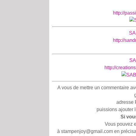
http://pas
SA
http://san
SA
http://creatio
A vous de mettre un commentaire avec 
adresse 
puissions ajouter 
Si vou
Vous pouvez en
à stampenjoy@gmail.com en précisan