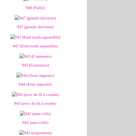
948 (Paille)
947 (grands chevrons)
947 (fond ronds aquarellés)
945 (Contrastes)
944 (Zone imposée)
943 (avec du fil à coudre)
942 (sans colle)