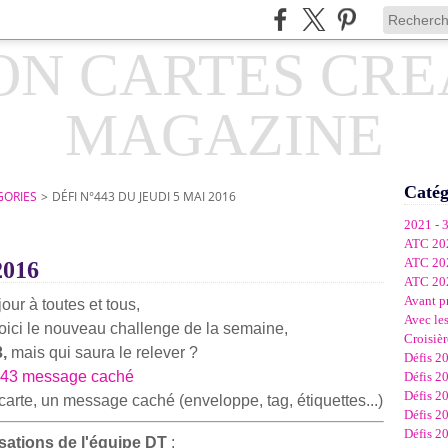
Catég
GORIES
>
DÉFI N°443 DU JEUDI 5 MAI 2016
2021 - 
ATC 20
ATC 20
2016
ATC 20
Avant p
our à toutes et tous,
Avec les
oici le nouveau challenge de la semaine,
Croisièr
,
mais qui saura le relever ?
Défis 2
Défis 2
Défis 2
 carte, un message caché (enveloppe, tag, étiquettes...)
Défis 2
Défis 2
isations de l'équipe DT
: