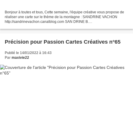
Bonjour à toutes et tous, Cette semaine, l'équipe créative vous propose de
réaliser une carte sur le thème de la montagne : SANDRINE VACHON
http://sandrinevachon.canalblog.com SAN DRINE B.
http://passionscrap52.over-blog.com/ SABLE TURQUOISE http://creations-
sableturquoise.eklablog.com/...
Précision pour Passion Cartes Créatives n°65
Publié le 14/01/2022 à 16:43
Par
maxivie22