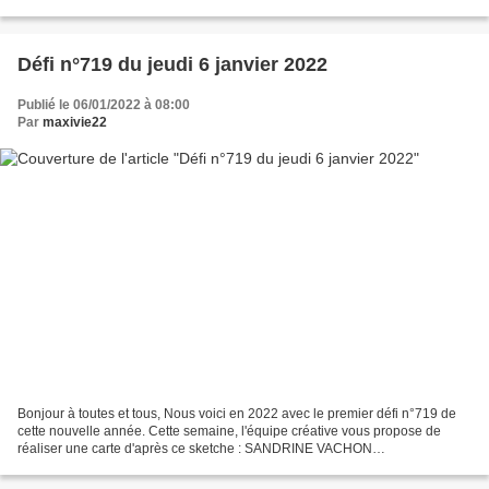
pourrez facilement reproduire...
Défi n°719 du jeudi 6 janvier 2022
Publié le 06/01/2022 à 08:00
Par
maxivie22
Bonjour à toutes et tous, Nous voici en 2022 avec le premier défi n°719 de
cette nouvelle année. Cette semaine, l'équipe créative vous propose de
réaliser une carte d'après ce sketche : SANDRINE VACHON
http://sandrinevachon.canalblog.com SAN DRINE B....