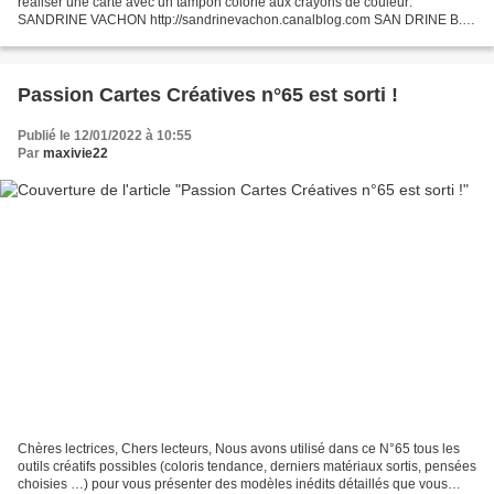
réaliser une carte avec un tampon colorié aux crayons de couleur:
SANDRINE VACHON http://sandrinevachon.canalblog.com SAN DRINE B.
http://passionscrap52.over-blog.com/ SABLE TURQUOISE...
Passion Cartes Créatives n°65 est sorti !
Publié le 12/01/2022 à 10:55
Par
maxivie22
Chères lectrices, Chers lecteurs, Nous avons utilisé dans ce N°65 tous les
outils créatifs possibles (coloris tendance, derniers matériaux sortis, pensées
choisies …) pour vous présenter des modèles inédits détaillés que vous