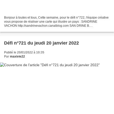
Bonjour à toutes et tous, Cette semaine, pour le défi n°722, l'équipe créative
vous propose de réaliser une carte qui illustre un pays : SANDRINE
VACHON http://sandrinevachon.canalblog.com SAN DRINE B.
http://passionscrap52.over-blog.com/ SABLE TURQUOISE...
Défi n°721 du jeudi 20 janvier 2022
Publié le 20/01/2022 à 10:35
Par
maxivie22