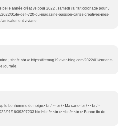
 belle année créative pour 2022 , samedi j'ai fait coloriage pour 3
.com/2022/01/le-defi-720-du-magazine-passion-cartes-creatives-mes-
p'amicalement viviane
aine ; <br /> <br /> https://titemag19.over-blog.com/2022/01/carterie-
ne journée.
oup le bonhomme de neige.<br /> <br /> Ma carte<br /> <br />
022/01/16/39307233.html<br /> <br /> <br /> <br /> Bonne fin de