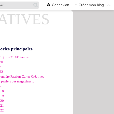
Connexion
+
Créer mon blog
ories principales
31 jours 31 ATStamps
20
21
22
remière Passion Cartes Créatives
 papiers des magazines...
e
018
019
020
021
022