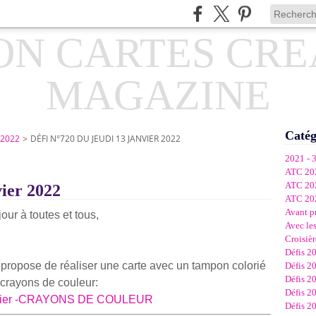
Catég
 2022
>
DÉFI N°720 DU JEUDI 13 JANVIER 2022
2021 - 
ATC 20
ATC 20
vier 2022
ATC 20
Avant p
our à toutes et tous,
Avec les
Croisièr
Défis 2
 propose de réaliser une carte avec un tampon colorié
Défis 2
Défis 2
crayons de couleur:
Défis 2
Défis 2