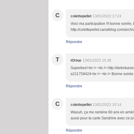
C
colettepellet
13/01/2022 17:24
Voici ma participation !!! bonne soirée, 
http://colettepellet.canalblog.com/arc
Répondre
T
tOrtue
13/01/2022 15:38
Superbes!<br /> <br /> http://detortues
a211759424<br /> <br /> Bonne soirée
Répondre
C
colettepellet
13/01/2022 10:14
Waouh, ça me ramène 60 ans en arrière 
aussi pour ta carte Sandrine avec ce j
Répondre