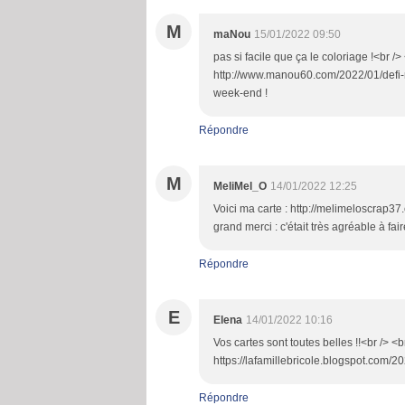
M
maNou
15/01/2022 09:50
pas si facile que ça le coloriage !<br /> 
http://www.manou60.com/2022/01/defi-n
week-end !
Répondre
M
MeliMel_O
14/01/2022 12:25
Voici ma carte : http://melimeloscrap3
grand merci : c'était très agréable à fair
Répondre
E
Elena
14/01/2022 10:16
Vos cartes sont toutes belles !!<br /> <b
https://lafamillebricole.blogspot.com/202
Répondre