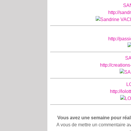
SA
http://san
http://pass
SA
http://creation
L
http://lol
Vous avez une semaine pour réalis
A vous de mettre un commentaire avec 