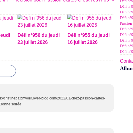
Défi n°
Janv
Févr
Mar
Avri
Mai
Juin
Juil
Défi n°9
Janv
Févr
Mar
Avri
Mai
Juin
Défi n°9
Janv
Févr
Mar
Avri
Mai
Défi n°9
Janv
Févr
Mar
Avri
Passion 
Janv
Févr
Mar
Défi n°9
Janv
Févr
Défi n°9
jeudi
Défi n°956 du jeudi
Défi n°955 du jeudi
Janv
Défi n°
23 juillet 2026
16 juillet 2026
Défi n°
Défi n°
Contac
Albu
ttps://cristinepatchwork.over-blog.com/2022/01/chez-passion-cartes-
> Bonne soirée