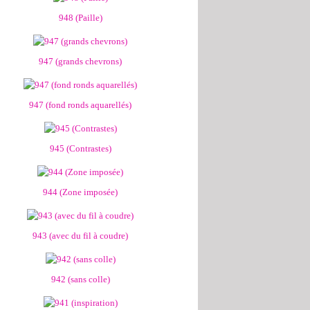
948 (Paille)
947 (grands chevrons)
947 (fond ronds aquarellés)
945 (Contrastes)
944 (Zone imposée)
943 (avec du fil à coudre)
942 (sans colle)