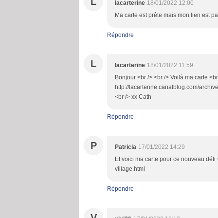
L
lacarterine
18/01/2022 12:00
Ma carte est prête mais mon lien est pa
Répondre
L
lacarterine
18/01/2022 11:59
Bonjour <br /> <br /> Voilà ma carte <br
http://lacarterine.canalblog.com/archiv
<br /> xx Cath
Répondre
P
Patricia
17/01/2022 14:29
Et voici ma carte pour ce nouveau défi 
village.html
Répondre
V