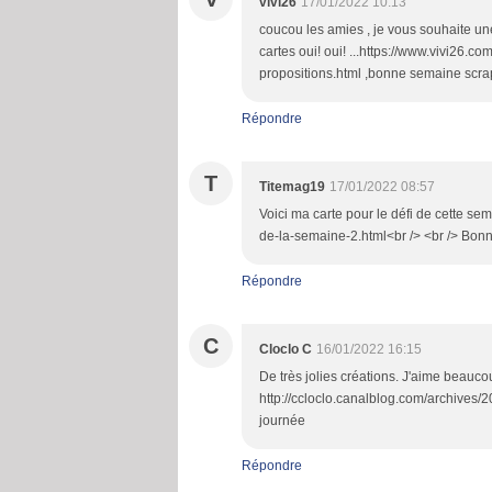
vivi26
17/01/2022 10:13
coucou les amies , je vous souhaite une
cartes oui! oui! ...https://www.vivi26
propositions.html ,bonne semaine scra
Répondre
T
Titemag19
17/01/2022 08:57
Voici ma carte pour le défi de cette sem
de-la-semaine-2.html<br /> <br /> Bon
Répondre
C
Cloclo C
16/01/2022 16:15
De très jolies créations. J'aime beauc
http://ccloclo.canalblog.com/archives/2
journée
Répondre