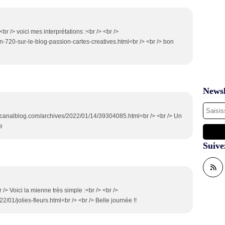
<br /> voici mes interprétations :<br /> <br />
-720-sur-le-blog-passion-cartes-creatives.html<br /> <br /> bon
Newsl
7.canalblog.com/archives/2022/01/14/39304085.html<br /> <br /> Un
e
Suive
r /> Voici la mienne très simple :<br /> <br />
2/01/jolies-fleurs.html<br /> <br /> Belle journée !!