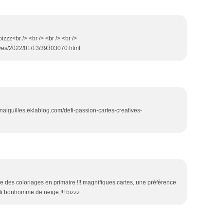
bizzz<br /> <br /> <br /> <br />
hives/2022/01/13/39303070.html
enaiguilles.eklablog.com/defi-passion-cartes-creatives-
des coloriages en primaire !!! magnifiques cartes, une préférence
oli bonhomme de neige !!! bizzz