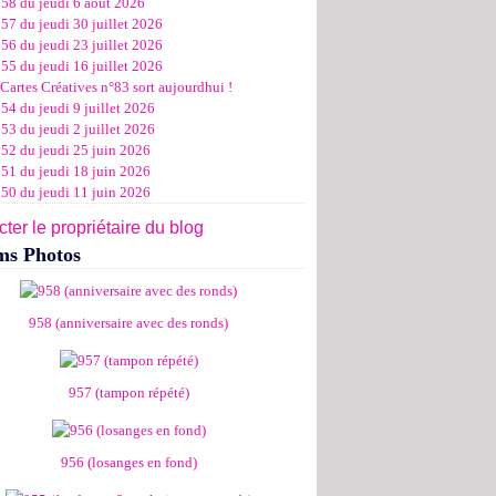
958 du jeudi 6 août 2026
ier
ier
s
l
let
(11)
(16)
(12)
(19)
(17)
(8)
(4)
57 du jeudi 30 juillet 2026
ier
ier
s
l
(19)
(15)
(13)
(14)
(14)
(6)
56 du jeudi 23 juillet 2026
ier
ier
s
l
(19)
(16)
(24)
(14)
(13)
55 du jeudi 16 juillet 2026
ier
ier
s
l
(16)
(20)
(14)
(15)
Cartes Créatives n°83 sort aujourdhui !
ier
ier
s
(8)
(15)
(18)
54 du jeudi 9 juillet 2026
ier
ier
(17)
(19)
53 du jeudi 2 juillet 2026
ier
(15)
952 du jeudi 25 juin 2026
951 du jeudi 18 juin 2026
950 du jeudi 11 juin 2026
ter le propriétaire du blog
ms Photos
958 (anniversaire avec des ronds)
957 (tampon répété)
956 (losanges en fond)