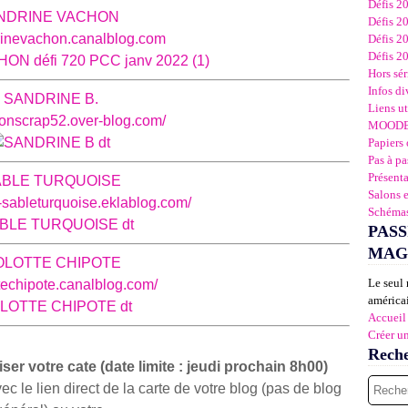
Défis 2
NDRINE VACHON
Défis 2
drinevachon.canalblog.com
Défis 2
Défis 2
Hors sér
Infos di
SAN
DRINE B.
Liens ut
ionscrap52.over-blog.com/
MOOD
Papiers 
Pas à pa
Présent
BLE TURQUOISE
Salons 
s-sableturquoise.eklablog.com/
Schémas
PASS
MAG
OLOTTE CHIPOTE
Le seul 
ottechipote.canalblog.com/
américai
Accueil
Créer u
Rech
er votre cate (date limite : jeudi prochain 8h00)
le lien direct de la carte de votre blog (pas de blog