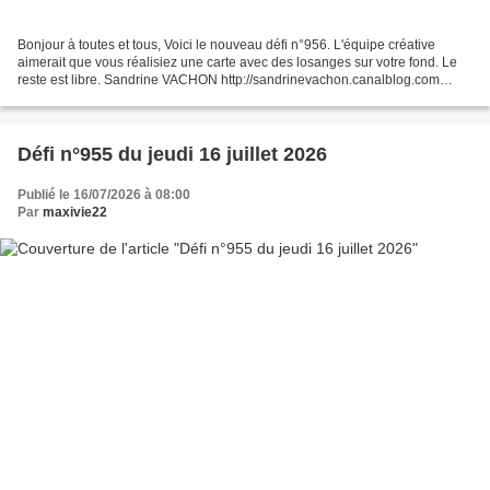
Bonjour à toutes et tous, Voici le nouveau défi n°956. L'équipe créative
aimerait que vous réalisiez une carte avec des losanges sur votre fond. Le
reste est libre. Sandrine VACHON http://sandrinevachon.canalblog.com
SANDRINE B. http://passionscrap52.over-blog.com/...
Défi n°955 du jeudi 16 juillet 2026
Publié le 16/07/2026 à 08:00
Par
maxivie22