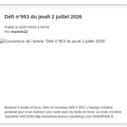
si vous avez besoin d'inspiration....
Défi n°953 du jeudi 2 juillet 2026
Publié le 02/07/2026 à 08:00
Par
maxivie22
Bonjour à toutes et tous, Voici le nouveau défi n°953. L'équipe créative
aimerait que vous réalisez une carte avec du texte en fond. Le reste est libre.
Sandrine VACHON http://sandrinevachon.canalblog.com SANDRINE B.
http://passionscrap52.over-blog.com/...