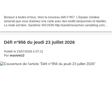
Bonjour à toutes et tous, Voici le nouveau défi n°957. L'équipe créative
aimerait que vous réalisiez une carte avec des motifs tamponnés et répétés.
Le reste est libre. Sandrine VACHON http://sandrinevachon.canalblog.com
SANDRINE B. http://passionscrap52.over-blog.com/...
Défi n°956 du jeudi 23 juillet 2026
Publié le 23/07/2026 à 07:11
Par
maxivie22