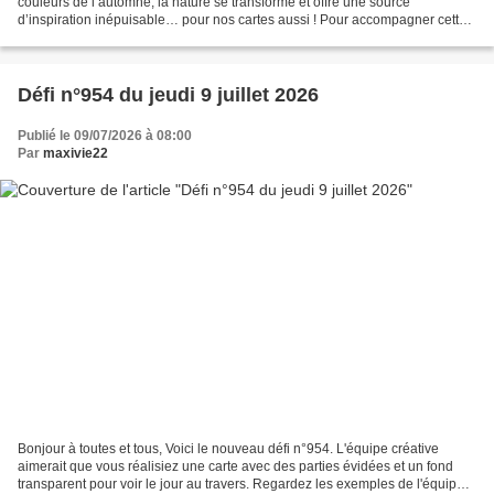
couleurs de l’automne, la nature se transforme et offre une source
d’inspiration inépuisable… pour nos cartes aussi ! Pour accompagner cette
belle transition, notre équipe vous...
Défi n°954 du jeudi 9 juillet 2026
Publié le 09/07/2026 à 08:00
Par
maxivie22
Bonjour à toutes et tous, Voici le nouveau défi n°954. L'équipe créative
aimerait que vous réalisiez une carte avec des parties évidées et un fond
transparent pour voir le jour au travers. Regardez les exemples de l'équipe