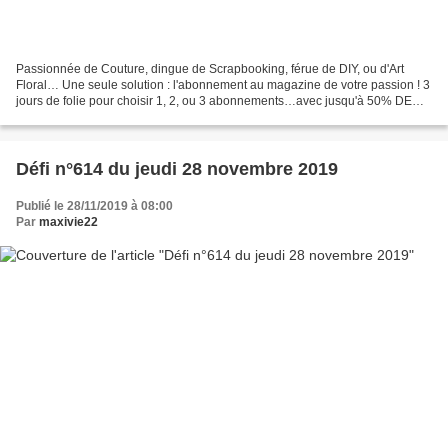
Passionnée de Couture, dingue de Scrapbooking, férue de DIY, ou d'Art
Floral… Une seule solution : l'abonnement au magazine de votre passion ! 3
jours de folie pour choisir 1, 2, ou 3 abonnements…avec jusqu'à 50% DE
REMISE* ! Et pensez également à vos...
Défi n°614 du jeudi 28 novembre 2019
Publié le 28/11/2019 à 08:00
Par
maxivie22