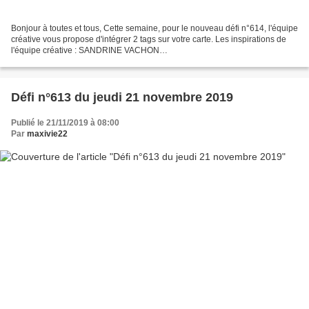
Bonjour à toutes et tous, Cette semaine, pour le nouveau défi n°614, l'équipe
créative vous propose d'intégrer 2 tags sur votre carte. Les inspirations de
l'équipe créative : SANDRINE VACHON
http://sandrinevachon.canalblog.com SAN DRINE B.
http://passionscrap52.over-blog.com/...
Défi n°613 du jeudi 21 novembre 2019
Publié le 21/11/2019 à 08:00
Par
maxivie22