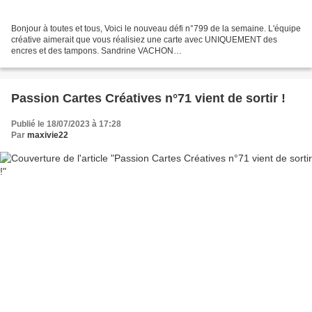
Bonjour à toutes et tous, Voici le nouveau défi n°799 de la semaine. L'équipe
créative aimerait que vous réalisiez une carte avec UNIQUEMENT des
encres et des tampons. Sandrine VACHON
http://sandrinevachon.canalblog.com SAN DRINE B.
http://passionscrap52.over-blog.com/...
Passion Cartes Créatives n°71 vient de sortir !
Publié le 18/07/2023 à 17:28
Par
maxivie22