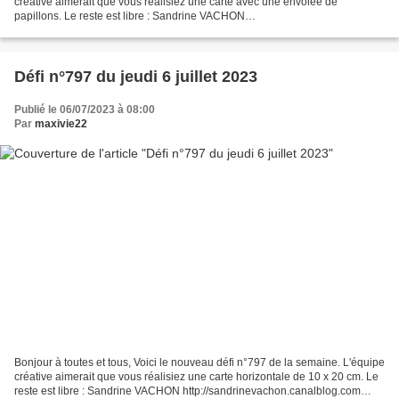
créative aimerait que vous réalisiez une carte avec une envolée de
papillons. Le reste est libre : Sandrine VACHON
http://sandrinevachon.canalblog.com SAN DRINE B.
http://passionscrap52.over-blog.com/...
Défi n°797 du jeudi 6 juillet 2023
Publié le 06/07/2023 à 08:00
Par
maxivie22
Bonjour à toutes et tous, Voici le nouveau défi n°797 de la semaine. L'équipe
créative aimerait que vous réalisiez une carte horizontale de 10 x 20 cm. Le
reste est libre : Sandrine VACHON http://sandrinevachon.canalblog.com