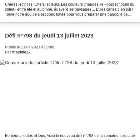
Chères lectrices, Chers lecteurs, Les couleurs chaudes, le «post scriptum du
soleil» entre été et automne, égayent les paysages ... Et les cartes bien sûr !
Toute notre équipe s’est donc hâtée pour vous préparer une panoplie de
modèles inédits, accommodés...
Défi n°798 du jeudi 13 juillet 2023
Publié le 13/07/2023 à 08:00
Par
maxivie22
Bonjour à toutes et tous, Voici le nouveau défi n°798 de la semaine. L'équipe