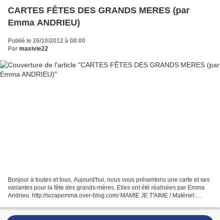
CARTES FÊTES DES GRANDS MERES (par
Emma ANDRIEU)
Publié le 26/10/2012 à 08:00
Par
maxivie22
Bonjour à toutes et tous, Aujourd'hui, nous vous présentons une carte et ses
variantes pour la fête des grands-mères. Elles ont été réalisées par Emma
Andrieu. http://scrapemma.over-blog.com/ MAMIE JE T'AIME ! Matériel:
Papier Bazzill kraft. Papiers My...