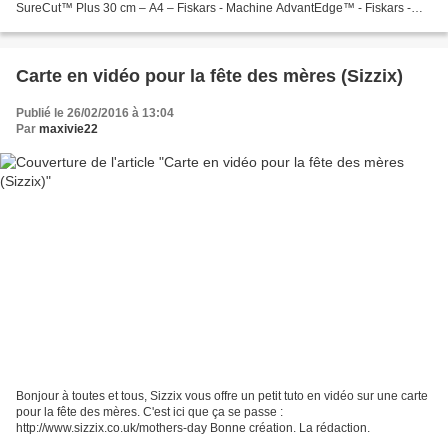
SureCut™ Plus 30 cm – A4 – Fiskars - Machine AdvantEdge™ - Fiskars -
Cartouche AdvantEdge™ ‘’Ferronnerie’’...
Carte en vidéo pour la fête des mères (Sizzix)
Publié le 26/02/2016 à 13:04
Par
maxivie22
Bonjour à toutes et tous, Sizzix vous offre un petit tuto en vidéo sur une carte
pour la fête des mères. C'est ici que ça se passe :
http://www.sizzix.co.uk/mothers-day Bonne création. La rédaction.