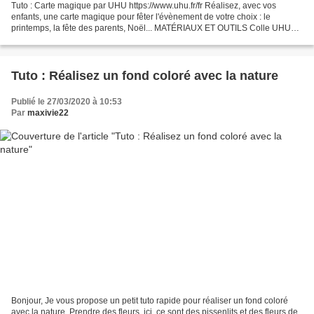
Tuto : Carte magique par UHU https://www.uhu.fr/fr Réalisez, avec vos
enfants, une carte magique pour fêter l'évènement de votre choix : le
printemps, la fête des parents, Noël... MATÉRIAUX ET OUTILS Colle UHU
Collage 3 en 1 Ruban adhésif UHU Rollafix...
Tuto : Réalisez un fond coloré avec la nature
Publié le 27/03/2020 à 10:53
Par
maxivie22
Bonjour, Je vous propose un petit tuto rapide pour réaliser un fond coloré
avec la nature. Prendre des fleurs, ici, ce sont des pissenlits et des fleurs de