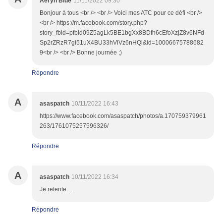
Aeryn Blue
11/11/2022 09:30
Bonjour à tous <br /> <br /> Voici mes ATC pour ce défi <br />
<br /> https://m.facebook.com/story.php?
story_fbid=pfbid09Z5agLk5BE1bgXx8BDfh6cEfoXzjZ8v6NFd
Sp2rZRzR7gi51uX4BU33hViVz6nHQl&id=10006675788682
9<br /> <br /> Bonne journée ;)
Répondre
A
asaspatch
10/11/2022 16:43
https://www.facebook.com/asaspatch/photos/a.170759379961
263/1761075257596326/
Répondre
A
asaspatch
10/11/2022 16:34
Je retente....
Répondre