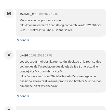
M
MeliMel_O
10/09/2022 19:07
Mission artemis pour moi aussi :
http://melimeloscrap37.canalblog.com/archives/2022/09/10/3
9625819.html<br /> <br /> Bonne soirée
Répondre
V
vivi26
10/09/2022 17:03
coucou ,pour moi c'est la reprise du tricotage et la reprise des
copinettes de l'association des doigts de fée ( une actualité
douce) <br /> <br /> <br /> <br />
https://www.vivi26.com/2022/09/le-defi-754-du-magazine-
passion-cartes-creatives-ma-proposition.html<br /> <br /> bon
dimanche bizzz viviane/vivi26
Répondre