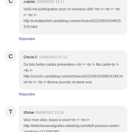
C
colette
10/09/2022 15:17
Voilà ma participation pour ce nouveau défi !<br /> <br /> <br
/> <br />
http://colettepellet.canalblog.com/archives/2022/09/10/39625
576.html
Répondre
C
Cloclo C
10/09/2022 07:12
De très belles cartes présentées.<br /> <br /> Ma carte<br />
<br />
http://ccloclo.canalblog.com/archives/2022/09/10/39624195.ht
ml<br /> <br /> Bonne journée et week end
Répondre
T
tOrtue
08/09/2022 13:16
Voici mon idée, bravo à vous!<br /> <br />
http://detortuesenaiguilles.eklablog.com/defi-passion-cartes-
creatives-a213091991