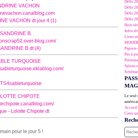
Défis 2
NDRINE VACHON
Défis 2
rinevachon.canalblog.com
Défis 2
Défis 2
Hors sér
Infos di
SAN
DRINE B.
Liens ut
ionscrap52.over-blog.com/
MOOD
Papiers 
Pas à pa
Présent
BLE TURQUOISE
Salons 
s-sableturquoise.eklablog.com/
Schémas
PASS
MAG
Le seul 
LOTTE CHIPOTE
américai
ottechipote.canalblog.com/
Accueil
Créer u
Rech
main pour le jour 5 !