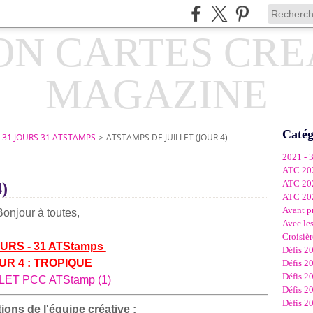
Catég
- 31 JOURS 31 ATSTAMPS
>
ATSTAMPS DE JUILLET (JOUR 4)
2021 - 
ATC 20
ATC 20
4)
ATC 20
Avant p
Bonjour à toutes,
Avec les
Croisièr
OURS - 31 ATStamps
Défis 2
UR 4 : TROPIQUE
Défis 2
Défis 2
Défis 2
Défis 2
ions de l'équipe créative :