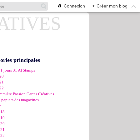
Connexion
+
Créer mon blog
ories principales
31 jours 31 ATStamps
20
21
22
remière Passion Cartes Créatives
 papiers des magazines...
e
018
019
020
021
022