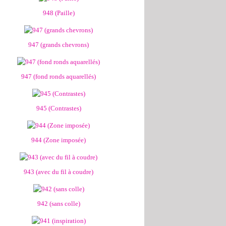
948 (Paille)
947 (grands chevrons)
947 (fond ronds aquarellés)
945 (Contrastes)
944 (Zone imposée)
943 (avec du fil à coudre)
942 (sans colle)