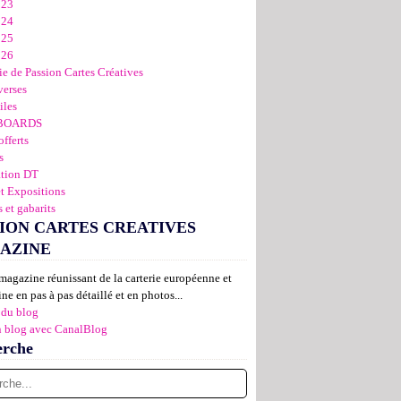
023
024
025
026
ie de Passion Cartes Créatives
verses
iles
BOARDS
offerts
s
ation DT
et Expositions
 et gabarits
ION CARTES CREATIVES
AZINE
magazine réunissant de la carterie européenne et
ne en pas à pas détaillé et en photos...
 du blog
n blog avec CanalBlog
erche