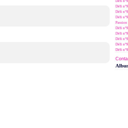
Défi n°
Janv
Févr
Mar
Avri
Mai
Juin
Juil
Défi n°9
Janv
Févr
Mar
Avri
Mai
Juin
Défi n°9
Janv
Févr
Mar
Avri
Mai
Défi n°9
Janv
Févr
Mar
Avri
Passion 
Janv
Févr
Mar
Défi n°9
Janv
Févr
Défi n°9
Janv
Défi n°
Défi n°
Défi n°
Contac
Albu