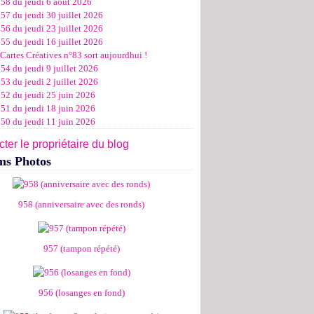
958 du jeudi 6 août 2026
ier
ier
s
l
let
(11)
(16)
(12)
(19)
(17)
(8)
(4)
57 du jeudi 30 juillet 2026
ier
ier
s
l
(19)
(15)
(13)
(14)
(14)
(6)
56 du jeudi 23 juillet 2026
ier
ier
s
l
(19)
(16)
(24)
(14)
(13)
55 du jeudi 16 juillet 2026
ier
ier
s
l
(16)
(20)
(14)
(15)
Cartes Créatives n°83 sort aujourdhui !
ier
ier
s
(8)
(15)
(18)
54 du jeudi 9 juillet 2026
ier
ier
(17)
(19)
53 du jeudi 2 juillet 2026
ier
(15)
952 du jeudi 25 juin 2026
951 du jeudi 18 juin 2026
950 du jeudi 11 juin 2026
ter le propriétaire du blog
ms Photos
958 (anniversaire avec des ronds)
957 (tampon répété)
956 (losanges en fond)