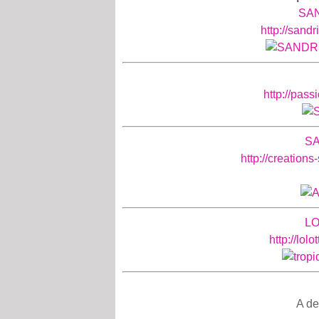
SA
http://sand
http://pass
SA
http://creation
LO
http://lol
A de