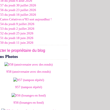
958 du jeudi 6 août 2026
ier
ier
s
l
let
(11)
(16)
(12)
(19)
(17)
(8)
(4)
57 du jeudi 30 juillet 2026
ier
ier
s
l
(19)
(15)
(13)
(14)
(14)
(6)
56 du jeudi 23 juillet 2026
ier
ier
s
l
(19)
(16)
(24)
(14)
(13)
55 du jeudi 16 juillet 2026
ier
ier
s
l
(16)
(20)
(14)
(15)
Cartes Créatives n°83 sort aujourdhui !
ier
ier
s
(8)
(15)
(18)
54 du jeudi 9 juillet 2026
ier
ier
(17)
(19)
53 du jeudi 2 juillet 2026
ier
(15)
952 du jeudi 25 juin 2026
951 du jeudi 18 juin 2026
950 du jeudi 11 juin 2026
ter le propriétaire du blog
ms Photos
958 (anniversaire avec des ronds)
957 (tampon répété)
956 (losanges en fond)