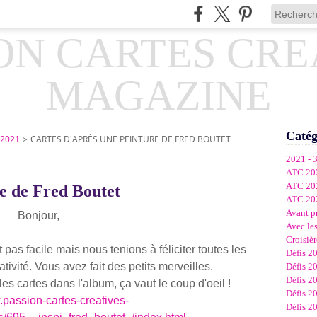
Catég
 2021
>
CARTES D'APRÈS UNE PEINTURE DE FRED BOUTET
2021 - 
ATC 20
ATC 20
re de Fred Boutet
ATC 20
Avant p
Bonjour,
Avec les
Croisièr
t pas facile mais nous tenions à féliciter toutes les
Défis 2
ativité. Vous avez fait des petits merveilles.
Défis 2
Défis 2
es cartes dans l'album, ça vaut le coup d'oeil !
Défis 2
.passion-cartes-creatives-
Défis 2