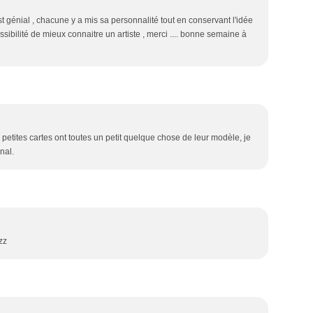
st génial , chacune y a mis sa personnalité tout en conservant l'idée
possibilité de mieux connaitre un artiste , merci .... bonne semaine à
s petites cartes ont toutes un petit quelque chose de leur modèle, je
nal.
zz