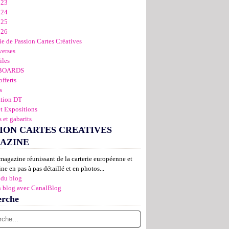
023
024
025
026
ie de Passion Cartes Créatives
verses
iles
BOARDS
offerts
s
ation DT
et Expositions
 et gabarits
ION CARTES CREATIVES
AZINE
magazine réunissant de la carterie européenne et
ne en pas à pas détaillé et en photos...
 du blog
n blog avec CanalBlog
erche