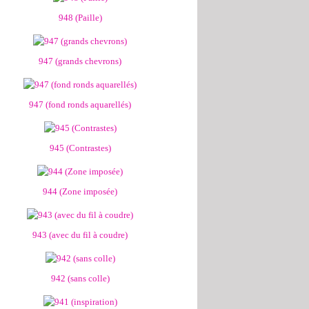
948 (Paille)
947 (grands chevrons)
947 (fond ronds aquarellés)
945 (Contrastes)
944 (Zone imposée)
943 (avec du fil à coudre)
942 (sans colle)