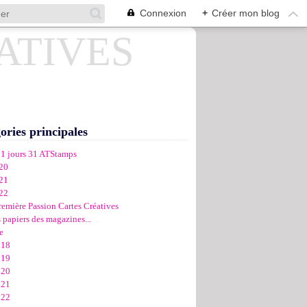
Connexion
+
Créer mon blog
ories principales
31 jours 31 ATStamps
20
21
22
remière Passion Cartes Créatives
 papiers des magazines...
e
018
019
020
021
022