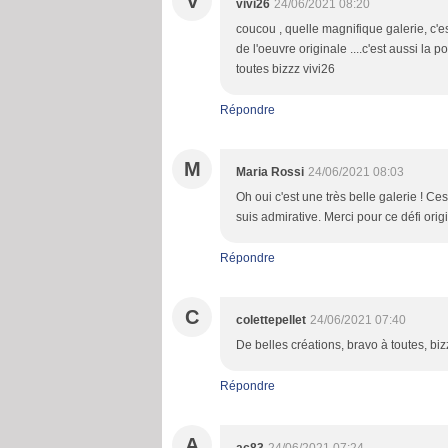
V
vivi26
24/06/2021 08:20
coucou , quelle magnifique galerie, c'e
de l'oeuvre originale ....c'est aussi la 
toutes bizzz vivi26
Répondre
M
Maria Rossi
24/06/2021 08:03
Oh oui c'est une très belle galerie ! Ce
suis admirative. Merci pour ce défi origi
Répondre
C
colettepellet
24/06/2021 07:40
De belles créations, bravo à toutes, biz
Répondre
A