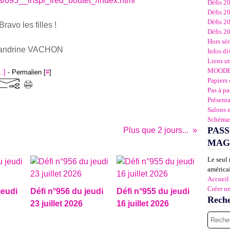
695__inspi_fred_boutet_/index.html
Défis 2
Défis 2
Défis 2
Bravo les filles !
Défis 2
Hors sér
andrine VACHON
Infos di
Liens ut
MOOD
…
]
- Permalien [
#
]
Papiers 
Pas à pa
Présent
Salons 
Schémas
PASS
Plus que 2 jours...
MAG
Le seul 
américai
Accueil
Créer u
jeudi
Défi n°956 du jeudi
Défi n°955 du jeudi
Rech
23 juillet 2026
16 juillet 2026