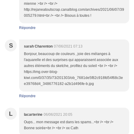
mienne :<br /> <br />
http://rejaneatoutscrap.canalblog.com/archives/2021/06/07/39
005279.html<br /> <br /> Bisous à toutes !
Répondre
S
sarah Charenton
07/06/2021 07:13
Bonjour, beaucoup de couleurs , joie des mélanges à
l'aquarelle et des surprises qui apparaissent associée aux
autres éléments du sketche, profitez du soleil <br /> <br />
https://img.over-blog-
kiwi.com/0/37/35/73/201303/ob_7681de5f82c918fd54f68c3e
e39768d4_3486776182-a2b1d496fe-b.jpg
Répondre
L
lacarterine
06/06/2021 20:05
Oups... mon message est dans les spams...<br /> <br />
Bonne soirée<br /> <br /> xx Cath