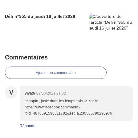
Défi n°955 du jeudi 16 juillet 2026
Commentaires
Ajouter un commentaire
V
vivi26
09/06/2021 21:32
et hoplà , juste dans les temps : <br /> <br />
https://www.facebook.com/photo?
fbid=4878691598811782&set=a.230566790290976
Répondre