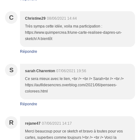
C
Christine29
08/06/2021 14:44
Très sympa cette idée, voila ma participation :
https://www.quimpercrea.fr/une-carte-realisee-dapres-un-
sketch/ A bientôt
Répondre
S
sarah Charenton
07/06/2021 19:56
Ce sera mieux avec le lien, <br /> <br /> Sarah<br /> <br />
https://aufildesencres.overblog.com/2021/06/pensees-
colorees.html
Répondre
R
rejane47
07/06/2021 14:17
Merci beaucoup pour ce sketch et bravo à toutes pour vos
cartes, superbes comme toujours !<br /> <br /> Voici la