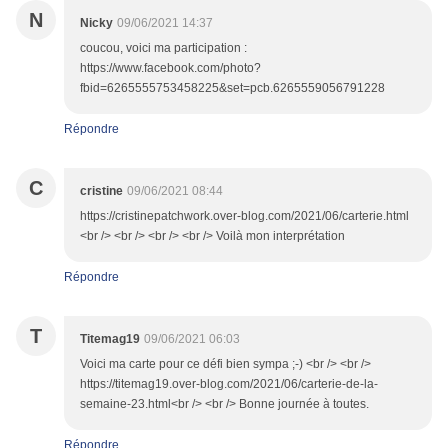
N
Nicky
09/06/2021 14:37
coucou, voici ma participation :
https://www.facebook.com/photo?
fbid=6265555753458225&set=pcb.6265559056791228
Répondre
C
cristine
09/06/2021 08:44
https://cristinepatchwork.over-blog.com/2021/06/carterie.html
<br /> <br /> <br /> <br /> Voilà mon interprétation
Répondre
T
Titemag19
09/06/2021 06:03
Voici ma carte pour ce défi bien sympa ;-) <br /> <br />
https://titemag19.over-blog.com/2021/06/carterie-de-la-
semaine-23.html<br /> <br /> Bonne journée à toutes.
Répondre