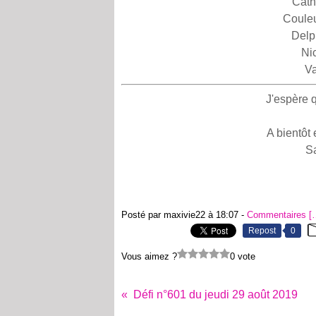
Cath
Couleu
Delp
Ni
Va
J'espère q
A bientôt
S
Posté par maxivie22 à 18:07 -
Commentaires [
Repost
0
Vous aimez ?
0 vote
Défi n°601 du jeudi 29 août 2019