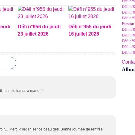
Défi n°
Janv
Févr
Mar
Avri
Mai
Juin
Juil
Défi n°9
Janv
Févr
Mar
Avri
Mai
Juin
Défi n°9
Janv
Févr
Mar
Avri
Mai
Défi n°9
Janv
Févr
Mar
Avri
Passion 
Janv
Févr
Mar
jeudi
Défi n°956 du jeudi
Défi n°955 du jeudi
Défi n°9
Janv
Févr
23 juillet 2026
16 juillet 2026
Défi n°9
Janv
Défi n°
Défi n°
Défi n°
Contac
Albu
ait, mais le temps a manqué
avoir… Merci d'organiser ce beau défi. Bonne journée de rentrée