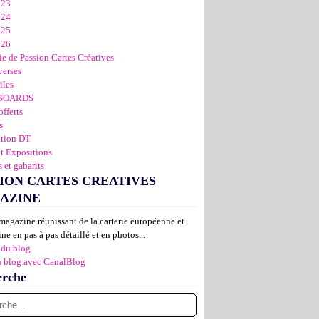
023
024
025
026
ie de Passion Cartes Créatives
verses
iles
BOARDS
offerts
s
ation DT
et Expositions
 et gabarits
ION CARTES CREATIVES
AZINE
magazine réunissant de la carterie européenne et
ne en pas à pas détaillé et en photos...
 du blog
n blog avec CanalBlog
erche