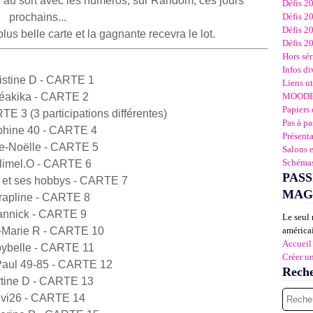
ge au sort avec les numéros, sur Random, ces jours
Défis 2
prochains...
Défis 2
Défis 2
plus belle carte et la gagnante recevra le lot.
Défis 2
Hors sér
Infos di
istine D - CARTE 1
Liens ut
éakika - CARTE 2
MOOD
Papiers 
E 3 (3 participations différentes)
Pas à pa
phine 40 - CARTE 4
Présent
e-Noëlle - CARTE 5
Salons 
Schémas
limel.O - CARTE 6
PASS
 et ses hobbys - CARTE 7
MAG
rapline - CARTE 8
annick - CARTE 9
Le seul 
-Marie R - CARTE 10
américai
Accueil
ybelle - CARTE 11
Créer u
Paul 49-85 - CARTE 12
Rech
tine D - CARTE 13
ivi26 - CARTE 14