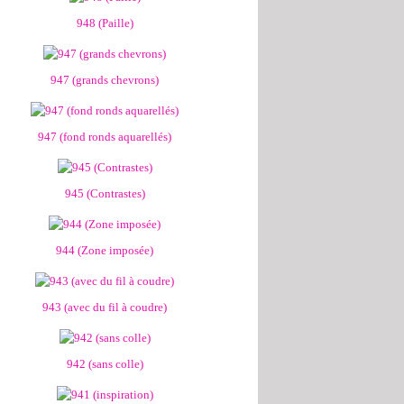
948 (Paille)
947 (grands chevrons)
947 (fond ronds aquarellés)
945 (Contrastes)
944 (Zone imposée)
943 (avec du fil à coudre)
942 (sans colle)