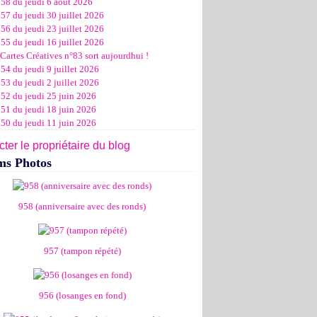
958 du jeudi 6 août 2026
ier
ier
s
l
let
(11)
(16)
(12)
(19)
(17)
(8)
(4)
57 du jeudi 30 juillet 2026
ier
ier
s
l
(19)
(15)
(13)
(14)
(14)
(6)
56 du jeudi 23 juillet 2026
ier
ier
s
l
(19)
(16)
(24)
(14)
(13)
55 du jeudi 16 juillet 2026
ier
ier
s
l
(16)
(20)
(14)
(15)
Cartes Créatives n°83 sort aujourdhui !
ier
ier
s
(8)
(15)
(18)
54 du jeudi 9 juillet 2026
ier
ier
(17)
(19)
53 du jeudi 2 juillet 2026
ier
(15)
952 du jeudi 25 juin 2026
951 du jeudi 18 juin 2026
950 du jeudi 11 juin 2026
ter le propriétaire du blog
ms Photos
958 (anniversaire avec des ronds)
957 (tampon répété)
956 (losanges en fond)