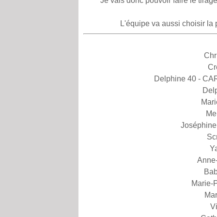
Je vais donc pouvoir faire le tira
L'équipe va aussi choisir la 
Chr
Cr
Delphine 40 - CART
Del
Mari
Me
Joséphine
Sc
Y
Anne
Bab
Marie-
Mar
V