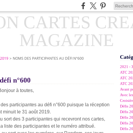
Catég
 2019
>
NOMS DES PARTICIPANTES AU DÉFI N°600
2021 - 
ATC 20
ATC 20
défi n°600
ATC 20
Avant p
Bonjour à toutes,
Avec les
Croisièr
 des participantes au défi n°600 puisque la réception
Défis 2
nt minuit le 31 août 2019.
Défis 2
Défis 2
au sort des 3 participantes qui recevront nos cartes,
Défis 2
a liste des participantes et le numéro attribué.
Défis 2