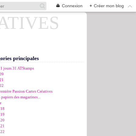
Connexion
+
Créer mon blog
ories principales
31 jours 31 ATStamps
20
21
22
remière Passion Cartes Créatives
 papiers des magazines...
e
018
019
020
021
022