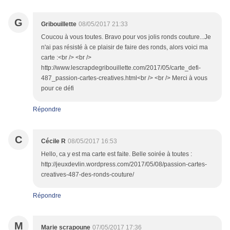
G
Gribouillette
08/05/2017 21:33
Coucou à vous toutes. Bravo pour vos jolis ronds couture...Je
n'ai pas résisté à ce plaisir de faire des ronds, alors voici ma
carte :<br /> <br />
http://www.lescrapdegribouillette.com/2017/05/carte_defi-
487_passion-cartes-creatives.html<br /> <br /> Merci à vous
pour ce défi
Répondre
C
Cécile R
08/05/2017 16:53
Hello, ca y est ma carte est faite. Belle soirée à toutes :
http://jeuxdevlin.wordpress.com/2017/05/08/passion-cartes-
creatives-487-des-ronds-couture/
Répondre
M
Marie scrapoune
07/05/2017 17:36