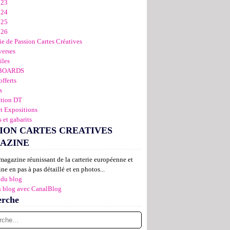
023
024
025
026
ie de Passion Cartes Créatives
verses
iles
BOARDS
offerts
s
ation DT
et Expositions
 et gabarits
ION CARTES CREATIVES
AZINE
magazine réunissant de la carterie européenne et
ne en pas à pas détaillé et en photos...
 du blog
n blog avec CanalBlog
erche