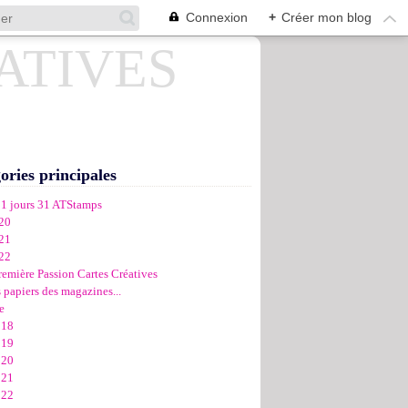
Connexion
+
Créer mon blog
ories principales
31 jours 31 ATStamps
20
21
22
remière Passion Cartes Créatives
 papiers des magazines...
e
018
019
020
021
022