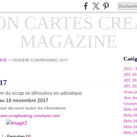
Catég
IÈRE
>
CROISIÈRE SCRAPBOOKING 2017
2021 - 
ATC 20
ATC 20
17
ATC 20
Avant p
ère du scrap se déroulera en adriatique
Avec les
 au 18 novembre 2017
Croisièr
 pour découvrir toutes les informations.
Défis 2
Défis 2
siere-scrapbooking.croisiland.com/
Défis 2
Défis 2
Défis 2
…
]
- Permalien [
#
]