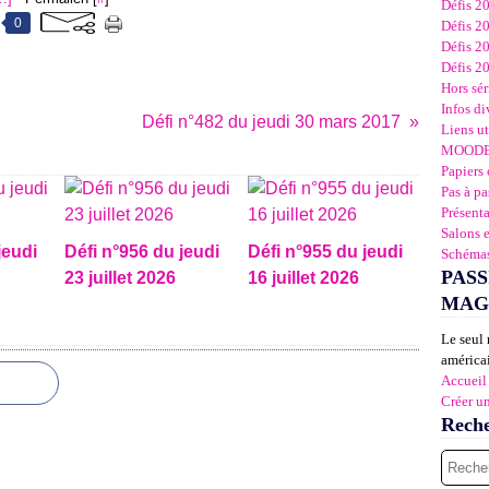
Défis 2
0
Défis 2
Défis 2
Défis 2
Hors sér
Infos di
Défi n°482 du jeudi 30 mars 2017
Liens ut
MOOD
Papiers 
Pas à pa
Présent
Salons 
jeudi
Défi n°956 du jeudi
Défi n°955 du jeudi
Schémas
PASS
23 juillet 2026
16 juillet 2026
MAG
Le seul 
américai
Accueil
Créer u
Rech