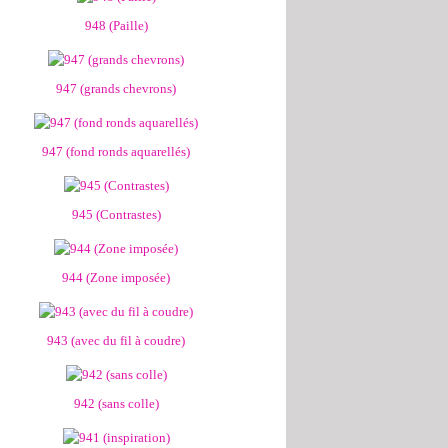
948 (Paille)
947 (grands chevrons)
947 (fond ronds aquarellés)
945 (Contrastes)
944 (Zone imposée)
943 (avec du fil à coudre)
942 (sans colle)