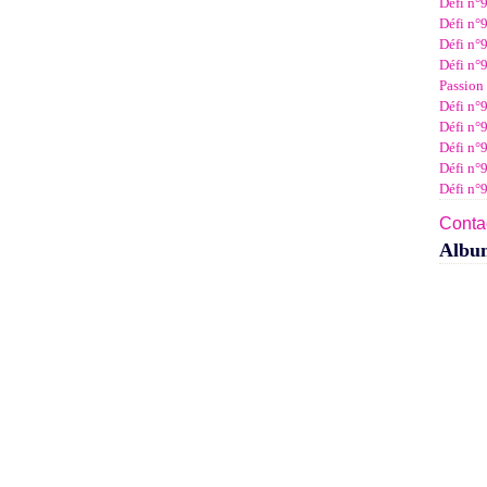
Défi n°
Janv
Févr
Mar
Avri
Mai
Juin
Juil
Défi n°9
Janv
Févr
Mar
Avri
Mai
Juin
Défi n°9
Janv
Févr
Mar
Avri
Mai
Défi n°9
Janv
Févr
Mar
Avri
Passion 
Janv
Févr
Mar
Défi n°9
Janv
Févr
Défi n°9
Janv
Défi n°
Défi n°
Défi n°
Contac
Albu