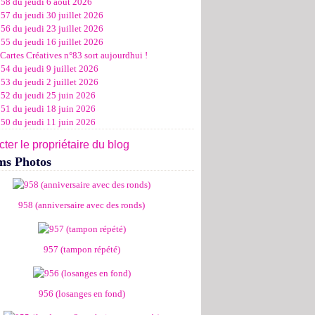
958 du jeudi 6 août 2026
ier
ier
s
l
let
(11)
(16)
(12)
(19)
(17)
(8)
(4)
57 du jeudi 30 juillet 2026
ier
ier
s
l
(19)
(15)
(13)
(14)
(14)
(6)
56 du jeudi 23 juillet 2026
ier
ier
s
l
(19)
(16)
(24)
(14)
(13)
55 du jeudi 16 juillet 2026
ier
ier
s
l
(16)
(20)
(14)
(15)
Cartes Créatives n°83 sort aujourdhui !
ier
ier
s
(8)
(15)
(18)
54 du jeudi 9 juillet 2026
ier
ier
(17)
(19)
53 du jeudi 2 juillet 2026
ier
(15)
952 du jeudi 25 juin 2026
951 du jeudi 18 juin 2026
950 du jeudi 11 juin 2026
ter le propriétaire du blog
ms Photos
958 (anniversaire avec des ronds)
957 (tampon répété)
956 (losanges en fond)