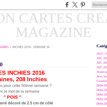
Catég
GORIES
>
INCHIES 2016 - SEMAINE 50
2021 - 
ATC 20
ATC 20
0
ATC 20
ES INCHIES 2016
Avant p
Avec les
ines, 20
8 Inchies
Croisièr
es pour cette 50ème semaine ?
Défis 2
Défis 2
nc le mot de la semaine
Défis 2
" POIS "
Défis 2
carré décoré de 2.5 cm de côté
Défis 2