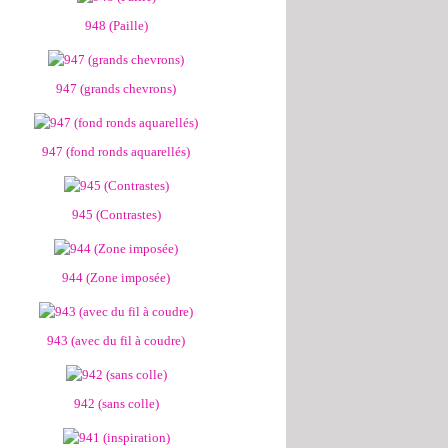
948 (Paille)
947 (grands chevrons)
947 (fond ronds aquarellés)
945 (Contrastes)
944 (Zone imposée)
943 (avec du fil à coudre)
942 (sans colle)