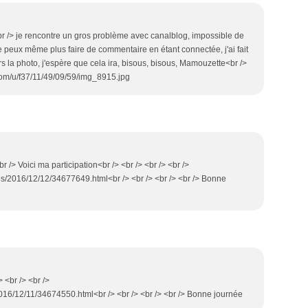
br /> je rencontre un gros problème avec canalblog, impossible de
ne peux même plus faire de commentaire en étant connectée, j'ai fait
vers la photo, j'espère que cela ira, bisous, bisous, Mamouzette<br />
g.com/u/f37/11/49/09/59/img_8915.jpg
r /> Voici ma participation<br /> <br /> <br /> <br />
s/2016/12/12/34677649.html<br /> <br /> <br /> <br /> Bonne
> <br /> <br />
2016/12/11/34674550.html<br /> <br /> <br /> <br /> Bonne journée