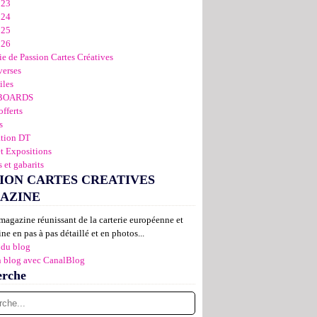
023
024
025
026
ie de Passion Cartes Créatives
verses
iles
BOARDS
offerts
s
ation DT
et Expositions
 et gabarits
ION CARTES CREATIVES
AZINE
magazine réunissant de la carterie européenne et
ne en pas à pas détaillé et en photos...
 du blog
n blog avec CanalBlog
erche