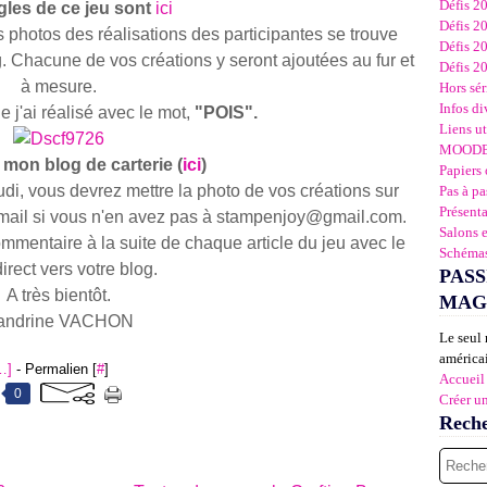
Défis 2
gles de ce jeu sont
ici
Défis 2
 photos des réalisations des participantes se trouve
Défis 2
. Chacune de vos créations y seront ajoutées au fur et
Défis 2
à mesure.
Hors sér
Infos di
e j'ai réalisé avec le mot,
"POIS".
Liens ut
MOOD
 mon blog de carterie (
ici
)
Papiers 
di, vous devrez mettre la photo de vos créations sur
Pas à pa
Présent
 mail si vous n'en avez pas à stampenjoy@gmail.com.
Salons 
mmentaire à la suite de chaque article du jeu avec le
Schémas
direct vers votre blog.
PASS
A très bientôt.
MAG
andrine VACHON
Le seul 
américai
…
]
- Permalien [
#
]
Accueil
0
Créer u
Rech