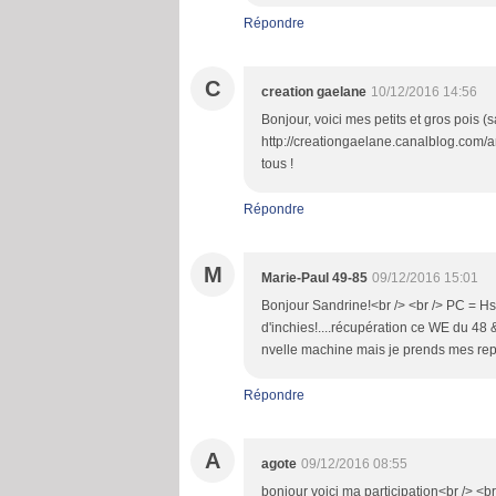
Répondre
C
creation gaelane
10/12/2016 14:56
Bonjour, voici mes petits et gros pois (s
http://creationgaelane.canalblog.com/
tous !
Répondre
M
Marie-Paul 49-85
09/12/2016 15:01
Bonjour Sandrine!<br /> <br /> PC = Hs.
d'inchies!....récupération ce WE du 48 & 
nvelle machine mais je prends mes repè
Répondre
A
agote
09/12/2016 08:55
bonjour voici ma participation<br /> <b