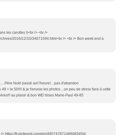
ans les carottes !)<br /> <br />
archives/2016/12/10/34671594.html<br /> <br /> Bon week end à
....Père Noël passé avt l'heure!....pas d'abandon
49 + le 50!!!! & je t'envoie les photos....un peu de stress face à cette
res!!! au plaisir & bon WE! bises Marie-Paul 49-85
r /> https://fr.pinterest.com/pin/495747871466083454/