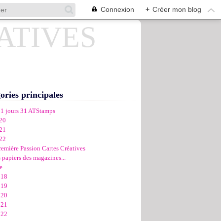
Connexion
+
Créer mon blog
ories principales
31 jours 31 ATStamps
20
21
22
remière Passion Cartes Créatives
 papiers des magazines...
e
018
019
020
021
022