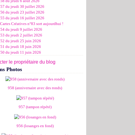
958 du jeudi 6 août 2026
ier
ier
s
l
let
(11)
(16)
(12)
(19)
(17)
(8)
(4)
57 du jeudi 30 juillet 2026
ier
ier
s
l
(19)
(15)
(13)
(14)
(14)
(6)
56 du jeudi 23 juillet 2026
ier
ier
s
l
(19)
(16)
(24)
(14)
(13)
55 du jeudi 16 juillet 2026
ier
ier
s
l
(16)
(20)
(14)
(15)
Cartes Créatives n°83 sort aujourdhui !
ier
ier
s
(8)
(15)
(18)
54 du jeudi 9 juillet 2026
ier
ier
(17)
(19)
53 du jeudi 2 juillet 2026
ier
(15)
952 du jeudi 25 juin 2026
951 du jeudi 18 juin 2026
950 du jeudi 11 juin 2026
ter le propriétaire du blog
ms Photos
958 (anniversaire avec des ronds)
957 (tampon répété)
956 (losanges en fond)