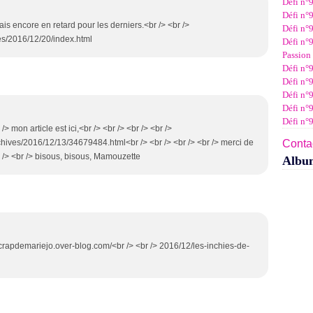
Défi n°
Janv
Févr
Mar
Avri
Mai
Juin
Juil
Défi n°9
Janv
Févr
Mar
Avri
Mai
Juin
ais encore en retard pour les derniers.<br /> <br />
Défi n°9
Janv
Févr
Mar
Avri
Mai
es/2016/12/20/index.html
Défi n°9
Janv
Févr
Mar
Avri
Passion 
Janv
Févr
Mar
Défi n°9
Janv
Févr
Défi n°9
Janv
Défi n°
Défi n°
Défi n°
 mon article est ici,<br /> <br /> <br /> <br />
hives/2016/12/13/34679484.html<br /> <br /> <br /> <br /> merci de
Contac
 /> <br /> bisous, bisous, Mamouzette
Albu
lescrapdemariejo.over-blog.com/<br /> <br /> 2016/12/les-inchies-de-