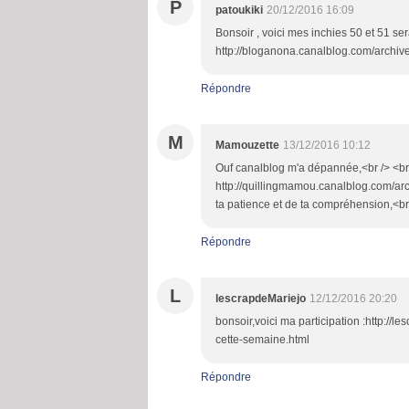
P
patoukiki
20/12/2016 16:09
Bonsoir , voici mes inchies 50 et 51 ser
http://bloganona.canalblog.com/archiv
Répondre
M
Mamouzette
13/12/2016 10:12
Ouf canalblog m'a dépannée,<br /> <br />
http://quillingmamou.canalblog.com/arc
ta patience et de ta compréhension,<br
Répondre
L
lescrapdeMariejo
12/12/2016 20:20
bonsoir,voici ma participation :http://
cette-semaine.html
Répondre