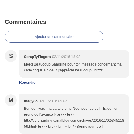
Commentaires
Ajouter un commentaire
S
ScrapTyFingers
02/11/2016 18:08
Merci Beaucoup Sandrine pour ton message concernant ma
carte coquille d'oeuf, j'apprécie beaucoup ! bizzz
Répondre
M
magy85
02/11/2016 09:03
Bonjour, voici ma carte thème Noël pour ce défi ! Et oui, on
prend de l'avance !<br /> <br />
http://guignardmg.canalblog.com/archives/2016/11/02/345118
59.html<br /> <br /> <br /> <br /> Bonne journée !