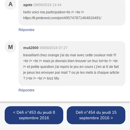
A
agote
09/09/2016 14:44
hello voici ma participation<br /> <br />
https://fr.pinterest.com/pin/495747871464816491/
Répondre
M
mu42800
09/09/2016 07:27
travaillant chez orange j'ai du mal avec cette couleur mdr !!!
<br /> <br /> mais je devrais bien trouver un truc lol<br /> <br
/> et petite question j'ai repris le jeu en cours ( j'en ai 6 de fait
je peux les envoyer par mail ? ou je les mets à chaque article
? )<br /> <br /> bizz Mu
Répondre
< Défi n°453 du jeudi 8
Défi n°454 du jeudi 15
septembre 2016
septembre 2016 >