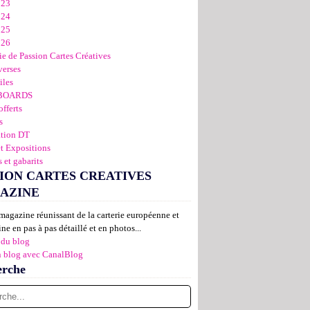
023
024
025
026
ie de Passion Cartes Créatives
verses
iles
BOARDS
offerts
s
ation DT
et Expositions
 et gabarits
ION CARTES CREATIVES
AZINE
magazine réunissant de la carterie européenne et
ne en pas à pas détaillé et en photos...
 du blog
n blog avec CanalBlog
erche