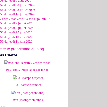
958 du jeudi 6 août 2026
ier
ier
s
l
let
(11)
(16)
(12)
(19)
(17)
(8)
(4)
57 du jeudi 30 juillet 2026
ier
ier
s
l
(19)
(15)
(13)
(14)
(14)
(6)
56 du jeudi 23 juillet 2026
ier
ier
s
l
(19)
(16)
(24)
(14)
(13)
55 du jeudi 16 juillet 2026
ier
ier
s
l
(16)
(20)
(14)
(15)
Cartes Créatives n°83 sort aujourdhui !
ier
ier
s
(8)
(15)
(18)
54 du jeudi 9 juillet 2026
ier
ier
(17)
(19)
53 du jeudi 2 juillet 2026
ier
(15)
952 du jeudi 25 juin 2026
951 du jeudi 18 juin 2026
950 du jeudi 11 juin 2026
ter le propriétaire du blog
ms Photos
958 (anniversaire avec des ronds)
957 (tampon répété)
956 (losanges en fond)