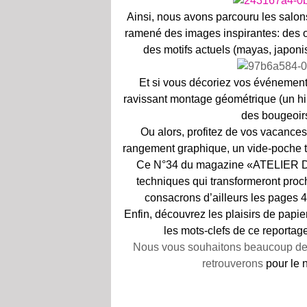
Ainsi, nous avons parcouru les salo
ramené des images inspirantes: des or
des motifs actuels (mayas, japon
Et si vous
décoriez vos événements 
ravissant montage géométrique (un himm
des bougeoi
Ou alors, profitez de vos vacances 
rangement graphique, un vide-poche t
Ce N°34 du magazine «ATELIER Déco
techniques qui transformeront pr
consacrons d’ailleurs les pages 4
Enfin, découvrez les plaisirs de papi
les mots-clefs de ce reporta
Nous vous souhaitons beaucoup de j
retrouverons
pour le 