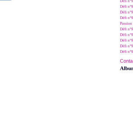
Défi n°
Janv
Févr
Mar
Avri
Mai
Juin
Juil
Défi n°9
Janv
Févr
Mar
Avri
Mai
Juin
Défi n°9
Janv
Févr
Mar
Avri
Mai
Défi n°9
Janv
Févr
Mar
Avri
Passion 
Janv
Févr
Mar
Défi n°9
Janv
Févr
Défi n°9
Janv
Défi n°
Défi n°
Défi n°
Contac
Albu