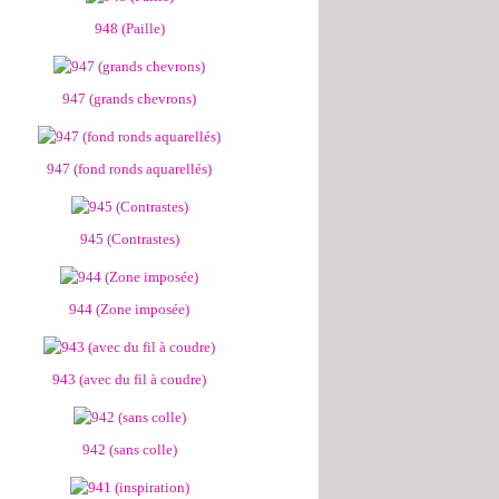
948 (Paille)
947 (grands chevrons)
947 (fond ronds aquarellés)
945 (Contrastes)
944 (Zone imposée)
943 (avec du fil à coudre)
942 (sans colle)