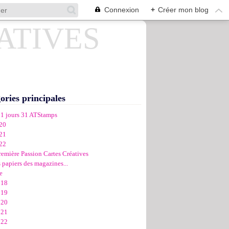
Connexion
+
Créer mon blog
ories principales
31 jours 31 ATStamps
20
21
22
remière Passion Cartes Créatives
 papiers des magazines...
e
018
019
020
021
022