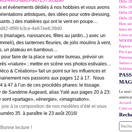
Défis 2
ns et événements dédiés à nos hobbies et vous avons
Défis 2
Défis 2
ientations artistiques, des idées pour votre dressing,
Défis 2
isants..) des matières qui ont le vent en poupe…
Hors sér
Infos di
Liens ut
(mariages, naissances, fêtes au jardin...) avec un
MOOD
eli), des lanternes fleuries, de jolis moulins à vent,
Papiers 
rs, un plateau en bambous…
Pas à pa
pour faire de la place sur votre bureau, prévoir un
Présent
Salons 
rès «nature» ; mettre en scène vos photos estivales…
Schémas
 & Créations» fait un point sur les influences et
PASS
ochainement nos passions aux pages 12 à 17. Nous
MAG
4 à 47 à l’un de ces procédés phares: le tissage.
Le seul 
er de Sandrine Augeard, alias Yalé aux pages 20 à 23:
américai
ge sont «partage», «énergie», «imagination».
Accueil
oie à la composition de nos modèles d’été et vous
Créer u
numéro 35 à paraître le 23 août 2016!
Rech
Bonne lecture !