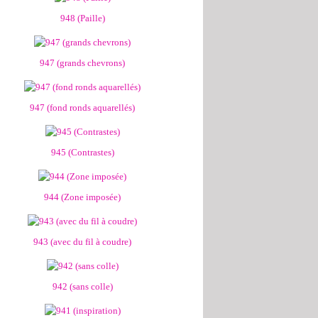
948 (Paille)
947 (grands chevrons)
947 (fond ronds aquarellés)
945 (Contrastes)
944 (Zone imposée)
943 (avec du fil à coudre)
942 (sans colle)