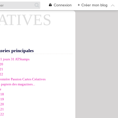
Connexion
+
Créer mon blog
ories principales
31 jours 31 ATStamps
20
21
22
remière Passion Cartes Créatives
 papiers des magazines...
e
018
019
020
021
022