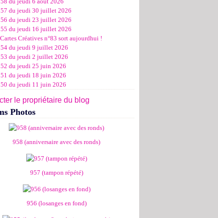
958 du jeudi 6 août 2026
ier
ier
s
l
let
(11)
(16)
(12)
(19)
(17)
(8)
(4)
57 du jeudi 30 juillet 2026
ier
ier
s
l
(19)
(15)
(13)
(14)
(14)
(6)
56 du jeudi 23 juillet 2026
ier
ier
s
l
(19)
(16)
(24)
(14)
(13)
55 du jeudi 16 juillet 2026
ier
ier
s
l
(16)
(20)
(14)
(15)
Cartes Créatives n°83 sort aujourdhui !
ier
ier
s
(8)
(15)
(18)
54 du jeudi 9 juillet 2026
ier
ier
(17)
(19)
53 du jeudi 2 juillet 2026
ier
(15)
952 du jeudi 25 juin 2026
951 du jeudi 18 juin 2026
950 du jeudi 11 juin 2026
ter le propriétaire du blog
ms Photos
958 (anniversaire avec des ronds)
957 (tampon répété)
956 (losanges en fond)