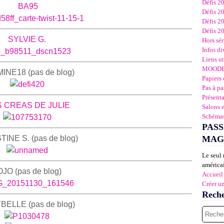
Défis 2
BA95
Défis 2
Défis 2
Défis 2
SYLVIE G.
Hors sér
Infos di
Liens ut
MOOD
INE18 (pas de blog)
Papiers 
Pas à pa
Présent
S CREAS DE JULIE
Salons 
Schémas
PASS
INE S. (pas de blog)
MAG
Le seul 
américai
OJO (pas de blog)
Accueil
Créer u
Rech
ELLE (pas de blog)