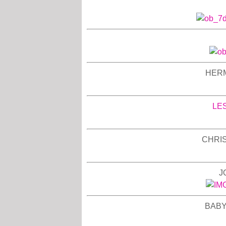
HERM
LE
CHRIST
J
BABYB