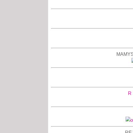
MAMYSC
R
REJ