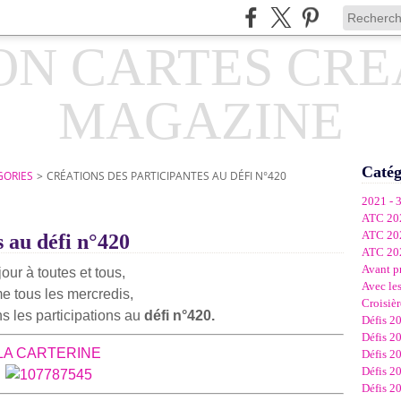
Catég
GORIES
>
CRÉATIONS DES PARTICIPANTES AU DÉFI N°420
2021 - 
ATC 20
ATC 20
s au défi n°420
ATC 20
Avant p
our à toutes et tous,
Avec les
 tous les mercredis,
Croisièr
 les participations au
défi n°420.
Défis 2
Défis 2
LA CARTERINE
Défis 2
Défis 2
Défis 2