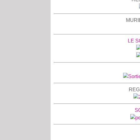
MURIE
LE S
REGI
S