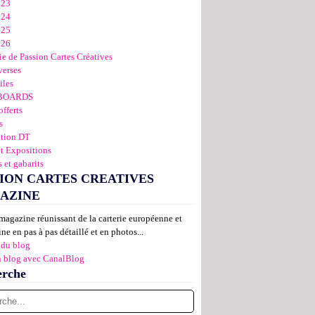
023
024
025
026
ie de Passion Cartes Créatives
verses
iles
BOARDS
offerts
s
ation DT
et Expositions
 et gabarits
ION CARTES CREATIVES
AZINE
magazine réunissant de la carterie européenne et
ne en pas à pas détaillé et en photos...
 du blog
n blog avec CanalBlog
erche