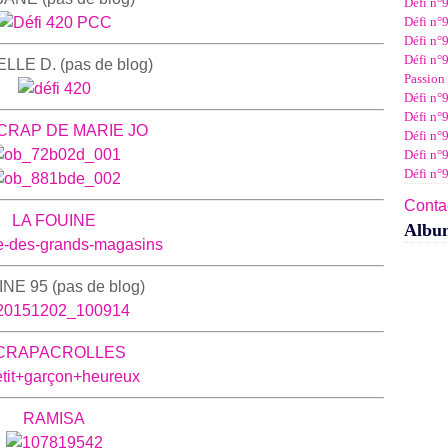
Défi n°
Janv
Févr
Mar
Avri
Mai
Juin
Juil
Défi n°9
Janv
Févr
Mar
Avri
Mai
Juin
Défi n°9
Janv
Févr
Mar
Avri
Mai
Défi n°9
LLE D. (pas de blog)
Janv
Févr
Mar
Avri
Passion 
Janv
Févr
Mar
Défi n°9
Janv
Févr
Défi n°9
Janv
CRAP DE MARIE JO
Défi n°
Défi n°
Défi n°
Contac
LA FOUINE
Albu
NE 95 (pas de blog)
CRAPACROLLES
RAMISA