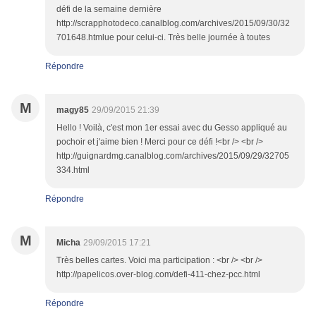
défi de la semaine dernière
http://scrapphotodeco.canalblog.com/archives/2015/09/30/32
701648.htmlue pour celui-ci. Très belle journée à toutes
Répondre
M
magy85
29/09/2015 21:39
Hello ! Voilà, c'est mon 1er essai avec du Gesso appliqué au
pochoir et j'aime bien ! Merci pour ce défi !<br /> <br />
http://guignardmg.canalblog.com/archives/2015/09/29/32705
334.html
Répondre
M
Micha
29/09/2015 17:21
Très belles cartes. Voici ma participation : <br /> <br />
http://papelicos.over-blog.com/defi-411-chez-pcc.html
Répondre