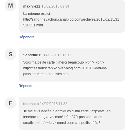
M
maxivie22
15/02/2015 09:34
La mienne est ici :
http://sandrinevachon.canalblog.com/archives/2015/02/15/31
528351.html
Répondre
S
Sandrine B.
14/02/2015 16:12
Voici ma petite carte !! merci beaucoup !<br /> <br />
http://passionscrap52.over-blog.com/2015/02/defi-de-
passion-cartes-creatives.html
Répondre
F
feechoco
14/02/2015 11:32
Je me suis lancée hier midi voici ma carte : http://atelier-
feechoco.blog4ever.com/defi-n379-passion-cartes-
creatives<br /> <br /> merci pour ce spetits défis !