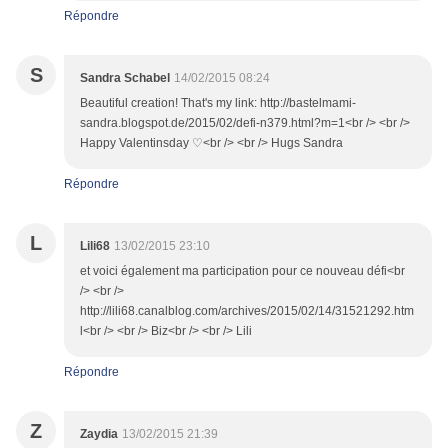
Répondre
S
Sandra Schabel
14/02/2015 08:24
Beautiful creation! That's my link: http://bastelmami-
sandra.blogspot.de/2015/02/defi-n379.html?m=1<br /> <br />
Happy Valentinsday ♡<br /> <br /> Hugs Sandra
Répondre
L
Lili68
13/02/2015 23:10
et voici également ma participation pour ce nouveau défi<br
/> <br />
http://lili68.canalblog.com/archives/2015/02/14/31521292.htm
l<br /> <br /> Biz<br /> <br /> Lili
Répondre
Z
Zaydia
13/02/2015 21:39