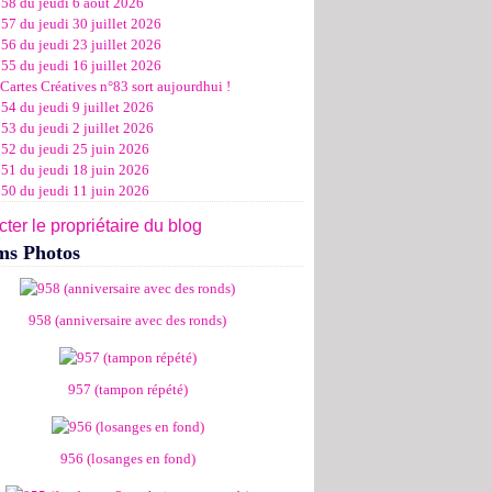
958 du jeudi 6 août 2026
ier
ier
s
l
let
(11)
(16)
(12)
(19)
(17)
(8)
(4)
57 du jeudi 30 juillet 2026
ier
ier
s
l
(19)
(15)
(13)
(14)
(14)
(6)
56 du jeudi 23 juillet 2026
ier
ier
s
l
(19)
(16)
(24)
(14)
(13)
55 du jeudi 16 juillet 2026
ier
ier
s
l
(16)
(20)
(14)
(15)
Cartes Créatives n°83 sort aujourdhui !
ier
ier
s
(8)
(15)
(18)
54 du jeudi 9 juillet 2026
ier
ier
(17)
(19)
53 du jeudi 2 juillet 2026
ier
(15)
952 du jeudi 25 juin 2026
951 du jeudi 18 juin 2026
950 du jeudi 11 juin 2026
ter le propriétaire du blog
ms Photos
958 (anniversaire avec des ronds)
957 (tampon répété)
956 (losanges en fond)