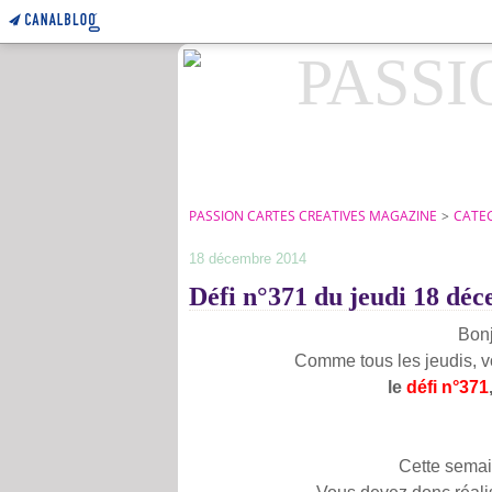
PASSION CARTES CREATIVES MAGAZINE
>
CATE
18 décembre 2014
Défi n°371 du jeudi 18 dé
Bonj
Comme tous les jeudis, vo
le
défi n°371
Cette semai