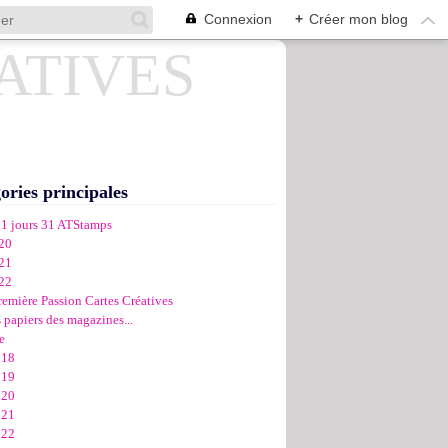
Connexion
+
Créer mon blog
ories principales
31 jours 31 ATStamps
20
21
22
remière Passion Cartes Créatives
 papiers des magazines...
e
018
019
020
021
022