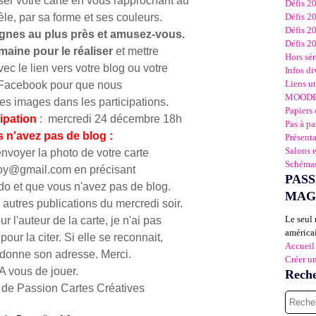
er votre carte en vous rapprochant au
Défis 2
le, par sa forme et ses couleurs.
Défis 2
Défis 2
ignes
au plus près et amusez-vous.
Défis 2
maine pour le réaliser
et mettre
Hors sér
c le lien vers votre blog ou votre
Infos di
Liens ut
Facebook pour que nous
MOOD
les images dans les participations.
Papiers 
cipation
: mercredi 24 décembre 18h
Pas à pa
s n'avez pas de blog :
Présent
Salons 
voyer la photo de votre carte
Schémas
oy@gmail.com en précisant
PASS
o et que vous n'avez pas de blog.
MAG
 autres publications du mercredi soir.
Le seul 
r l'auteur de la carte, je n'ai pas
américai
pour la citer. Si elle se reconnait,
Accueil
 donne son adresse. Merci.
Créer u
A vous de jouer.
Rech
 de Passion Cartes Créatives