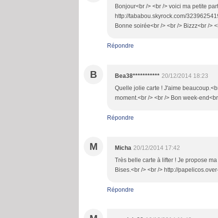
Bonjour<br /> <br /> voici ma petite parti
http://tababou.skyrock.com/3239625419
Bonne soirée<br /> <br /> Bizzz<br /> <
Répondre
B
Bea38***********
20/12/2014 18:23
Quelle jolie carte ! J'aime beaucoup.<br 
moment.<br /> <br /> Bon week-end<br 
Répondre
M
Micha
20/12/2014 17:42
Très belle carte à lifter ! Je propose m
Bises.<br /> <br /> http://papelicos.ov
Répondre