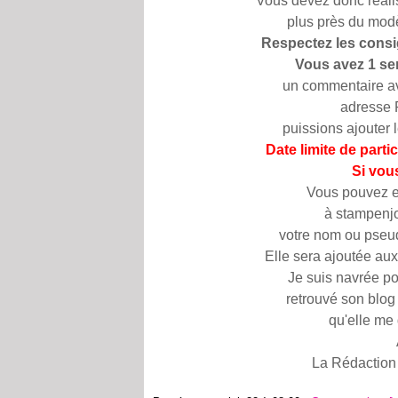
Vous devez donc réalis
plus près du modè
Respectez les cons
Vous avez 1 se
un commentaire ave
adresse 
puissions ajouter 
Date limite de parti
Si vou
Vous pouvez en
à stampenj
votre nom ou pseud
Elle sera ajoutée aux
Je suis navrée pou
retrouvé son blog 
qu'elle me
La Rédaction