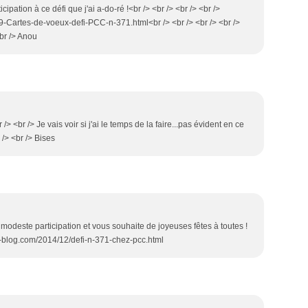
cipation à ce défi que j'ai a-do-ré !<br /> <br /> <br /> <br />
-Cartes-de-voeux-defi-PCC-n-371.html<br /> <br /> <br /> <br />
br /> Anou
/> <br /> Je vais voir si j'ai le temps de la faire...pas évident en ce
/> <br /> Bises
a modeste participation et vous souhaite de joyeuses fêtes à toutes !
er-blog.com/2014/12/defi-n-371-chez-pcc.html