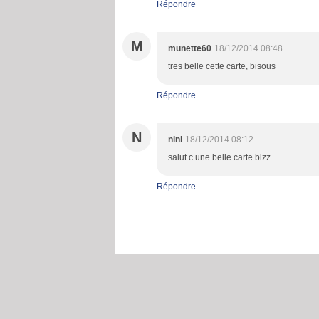
Répondre
M
munette60
18/12/2014 08:48
tres belle cette carte, bisous
Répondre
N
nini
18/12/2014 08:12
salut c une belle carte bizz
Répondre
Voir le profil de
maxivie22
sur le portai