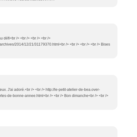
u défi<br /> <br /> <br /> <br />
archives/2014/12/21/31179370.html<br /> <br /> <br /> <br /> Bises
x. J'ai adoré.<br /> <br /> http://le-petit-atelier-de-bea.over-
artes-de-bonne-annee.html<br /> <br /> Bon dimanche<br /> <br />