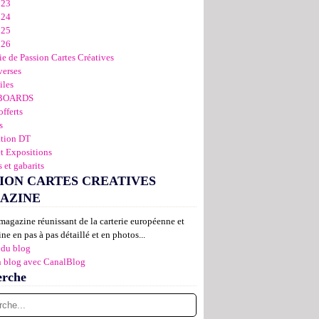
023
024
025
026
ie de Passion Cartes Créatives
verses
iles
BOARDS
offerts
s
ation DT
et Expositions
 et gabarits
ION CARTES CREATIVES
AZINE
magazine réunissant de la carterie européenne et
ne en pas à pas détaillé et en photos...
 du blog
n blog avec CanalBlog
erche