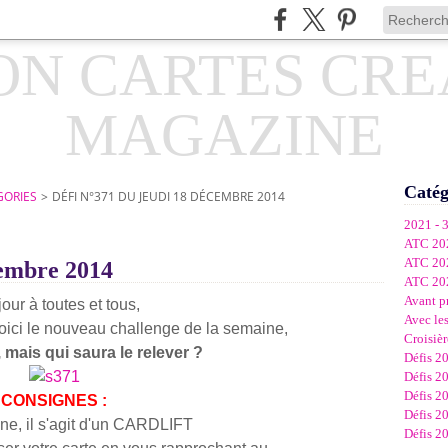
Catég
GORIES
>
DÉFI N°371 DU JEUDI 18 DÉCEMBRE 2014
2021 - 
ATC 20
ATC 20
cembre 2014
ATC 20
Avant p
our à toutes et tous,
Avec les
ici le
nouveau challenge de la semaine,
Croisièr
, mais qui saura le relever ?
Défis 2
Défis 2
Défis 2
CONSIGNES :
Défis 2
ne, il s'agit d'un CARDLIFT
Défis 2