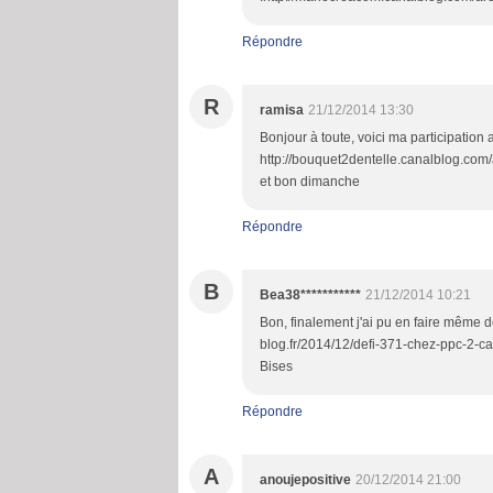
Répondre
R
ramisa
21/12/2014 13:30
Bonjour à toute, voici ma participation a
http://bouquet2dentelle.canalblog.com/
et bon dimanche
Répondre
B
Bea38***********
21/12/2014 10:21
Bon, finalement j'ai pu en faire même deu
blog.fr/2014/12/defi-371-chez-ppc-2-c
Bises
Répondre
A
anoujepositive
20/12/2014 21:00