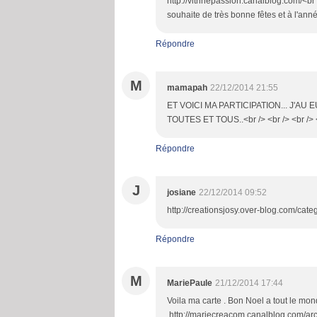
http://vitrinepassion.canalblog.com/<br /
souhaite de très bonne fêtes et à l'ann
Répondre
M
mamapah
22/12/2014 21:55
ET VOICI MA PARTICIPATION... J'AU
TOUTES ET TOUS..<br /> <br /> <br /> 
Répondre
J
josiane
22/12/2014 09:52
http://creationsjosy.over-blog.com/cat
Répondre
M
MariePaule
21/12/2014 17:44
Voila ma carte . Bon Noel a tout le mo
.http://mariecreacom.canalblog.com/a