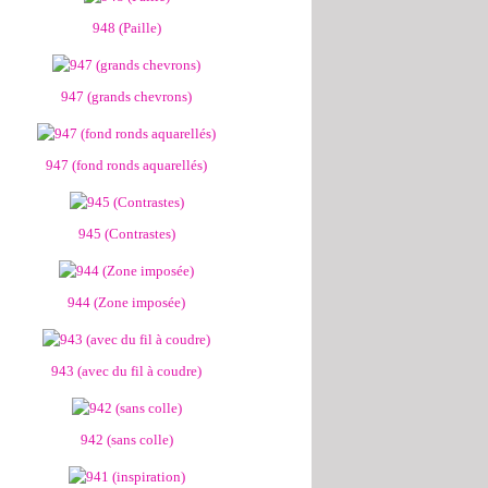
948 (Paille)
947 (grands chevrons)
947 (fond ronds aquarellés)
945 (Contrastes)
944 (Zone imposée)
943 (avec du fil à coudre)
942 (sans colle)