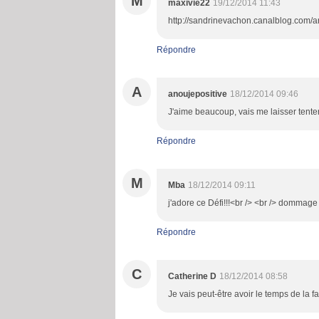
M
maxivie22
19/12/2014 11:43
http://sandrinevachon.canalblog.com/
Répondre
A
anoujepositive
18/12/2014 09:46
J'aime beaucoup, vais me laisser tenter
Répondre
M
Mba
18/12/2014 09:11
j'adore ce Défi!!!<br /> <br /> dommage !
Répondre
C
Catherine D
18/12/2014 08:58
Je vais peut-être avoir le temps de la fai