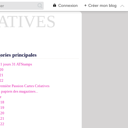
Connexion
+
Créer mon blog
ories principales
31 jours 31 ATStamps
20
21
22
remière Passion Cartes Créatives
 papiers des magazines...
e
018
019
020
021
022