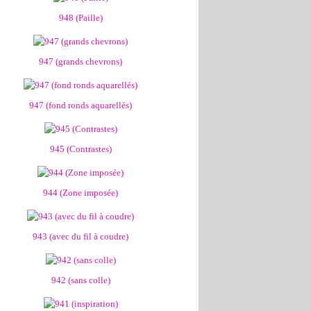
948 (Paille)
947 (grands chevrons)
947 (fond ronds aquarellés)
945 (Contrastes)
944 (Zone imposée)
943 (avec du fil à coudre)
942 (sans colle)