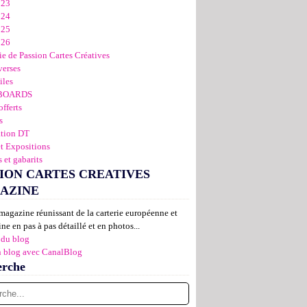
023
024
025
026
ie de Passion Cartes Créatives
verses
iles
BOARDS
offerts
s
ation DT
et Expositions
 et gabarits
ION CARTES CREATIVES
AZINE
magazine réunissant de la carterie européenne et
ne en pas à pas détaillé et en photos...
 du blog
n blog avec CanalBlog
erche