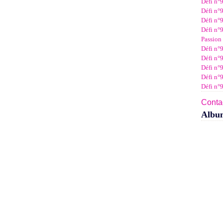
Défi n°
Janv
Févr
Mar
Avri
Mai
Juin
Juil
Défi n°9
Janv
Févr
Mar
Avri
Mai
Juin
Défi n°9
Janv
Févr
Mar
Avri
Mai
Défi n°9
Janv
Févr
Mar
Avri
Passion 
Janv
Févr
Mar
Défi n°9
Janv
Févr
Défi n°9
Janv
Défi n°
Défi n°
Défi n°
Contac
Albu