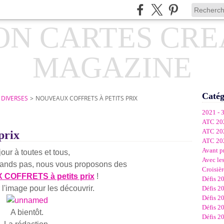
Catég
 DIVERSES
>
NOUVEAUX COFFRETS À PETITS PRIX
2021 - 
ATC 20
ATC 20
prix
ATC 20
Avant p
our à toutes et tous,
Avec les
rands pas, nous vous proposons des
Croisièr
COFFRETS à petits prix
!
Défis 2
 l'image pour les découvrir.
Défis 2
Défis 2
Défis 2
A bientôt.
Défis 2