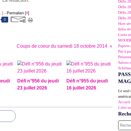
La rédaction.
Défis 2
Défis 2
Défis 2
…
]
- Permalien [
#
]
Défis 2
0
Hors sér
Infos di
Liens ut
MOOD
Coups de coeur du samedi 18 octobre 2014
Papiers 
Pas à pa
Présent
Salons 
Schémas
PASS
jeudi
Défi n°956 du jeudi
Défi n°955 du jeudi
MAG
23 juillet 2026
16 juillet 2026
Le seul 
américai
Accueil
Créer u
Rech