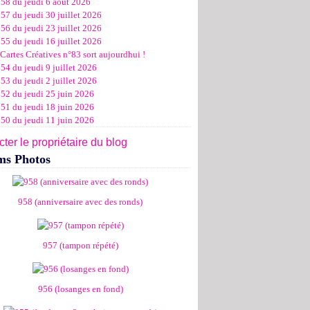
958 du jeudi 6 août 2026
ier
ier
s
l
let
(11)
(16)
(12)
(19)
(17)
(8)
(4)
57 du jeudi 30 juillet 2026
ier
ier
s
l
(19)
(15)
(13)
(14)
(14)
(6)
56 du jeudi 23 juillet 2026
ier
ier
s
l
(19)
(16)
(24)
(14)
(13)
55 du jeudi 16 juillet 2026
ier
ier
s
l
(16)
(20)
(14)
(15)
Cartes Créatives n°83 sort aujourdhui !
ier
ier
s
(8)
(15)
(18)
54 du jeudi 9 juillet 2026
ier
ier
(17)
(19)
53 du jeudi 2 juillet 2026
ier
(15)
952 du jeudi 25 juin 2026
951 du jeudi 18 juin 2026
950 du jeudi 11 juin 2026
ter le propriétaire du blog
ms Photos
958 (anniversaire avec des ronds)
957 (tampon répété)
956 (losanges en fond)