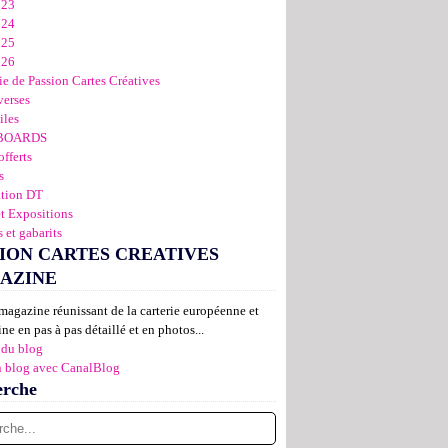
023
024
025
026
ie de Passion Cartes Créatives
verses
iles
BOARDS
offerts
s
ation DT
et Expositions
 et gabarits
ION CARTES CREATIVES
AZINE
magazine réunissant de la carterie européenne et
ne en pas à pas détaillé et en photos...
 du blog
n blog avec CanalBlog
erche