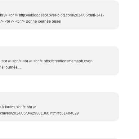
 <br /> <br /> http://leblogdesof.over-blog.com/2014/05/defi-341-
 /> <br /> <br /> Bonne journée bises
n :<br /> <br /> <br /> <br /> http://creationsmamaph.over-
ne journée....
à toutes.<br /> <br />
/archives/2014/05/04/29801360.html#c61404029