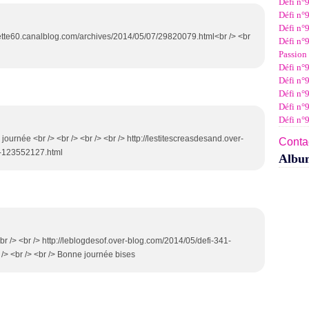
Défi n°
Janv
Févr
Mar
Avri
Mai
Juin
Juil
Défi n°9
Janv
Févr
Mar
Avri
Mai
Juin
Défi n°9
Janv
Févr
Mar
Avri
Mai
unette60.canalblog.com/archives/2014/05/07/29820079.html<br /> <br
Défi n°9
Janv
Févr
Mar
Avri
Passion 
Janv
Févr
Mar
Défi n°9
Janv
Févr
Défi n°9
Janv
Défi n°
Défi n°
Défi n°
journée <br /> <br /> <br /> <br /> http://lestitescreasdesand.over-
Contac
1-123552127.html
Albu
 <br /> <br /> http://leblogdesof.over-blog.com/2014/05/defi-341-
 /> <br /> <br /> Bonne journée bises