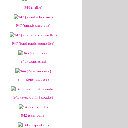
948 (Paille)
947 (grands chevrons)
947 (fond ronds aquarellés)
945 (Contrastes)
944 (Zone imposée)
943 (avec du fil à coudre)
942 (sans colle)