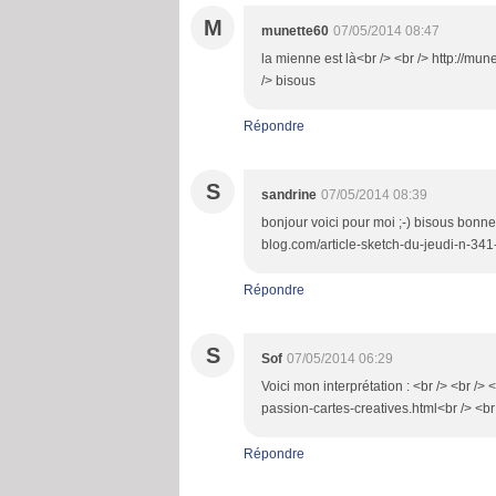
M
munette60
07/05/2014 08:47
la mienne est là<br /> <br /> http://m
/> bisous
Répondre
S
sandrine
07/05/2014 08:39
bonjour voici pour moi ;-) bisous bonne 
blog.com/article-sketch-du-jeudi-n-34
Répondre
S
Sof
07/05/2014 06:29
Voici mon interprétation : <br /> <br />
passion-cartes-creatives.html<br /> <br
Répondre