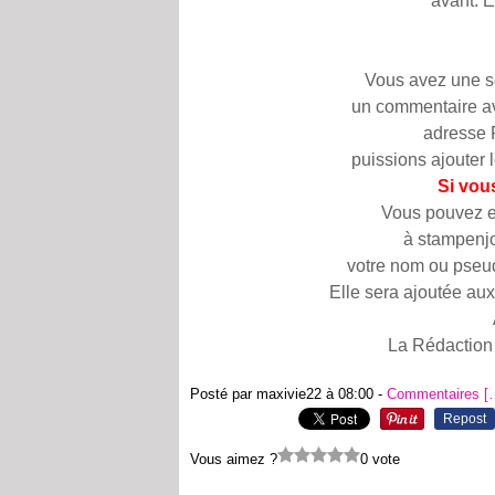
avant. E
Vous avez une se
un commentaire ave
adresse 
puissions ajouter 
Si vou
Vous pouvez en
à stampenj
votre nom ou pseud
Elle sera ajoutée aux
La Rédaction
Posté par maxivie22 à 08:00 -
Commentaires [
Repost
Vous aimez ?
0 vote