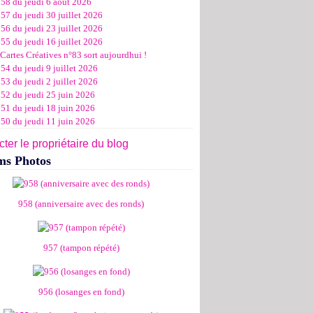
958 du jeudi 6 août 2026
ier
ier
s
l
let
(11)
(16)
(12)
(19)
(17)
(8)
(4)
57 du jeudi 30 juillet 2026
ier
ier
s
l
(19)
(15)
(13)
(14)
(14)
(6)
56 du jeudi 23 juillet 2026
ier
ier
s
l
(19)
(16)
(24)
(14)
(13)
55 du jeudi 16 juillet 2026
ier
ier
s
l
(16)
(20)
(14)
(15)
Cartes Créatives n°83 sort aujourdhui !
ier
ier
s
(8)
(15)
(18)
54 du jeudi 9 juillet 2026
ier
ier
(17)
(19)
53 du jeudi 2 juillet 2026
ier
(15)
952 du jeudi 25 juin 2026
951 du jeudi 18 juin 2026
950 du jeudi 11 juin 2026
ter le propriétaire du blog
ms Photos
958 (anniversaire avec des ronds)
957 (tampon répété)
956 (losanges en fond)