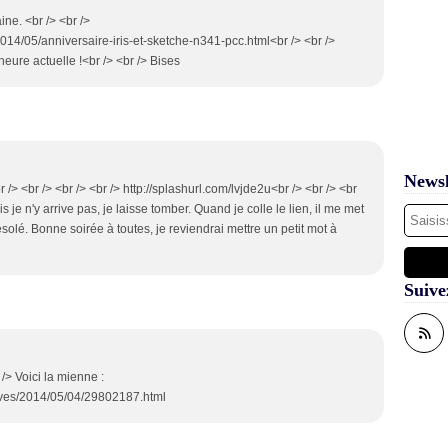
ine. <br /> <br />
/2014/05/anniversaire-iris-et-sketche-n341-pcc.html<br /> <br />
eure actuelle !<br /> <br /> Bises
Newsl
/> <br /> <br /> <br /> http://splashurl.com/lvjde2u<br /> <br /> <br
s je n'y arrive pas, je laisse tomber. Quand je colle le lien, il me met
ésolé. Bonne soirée à toutes, je reviendrai mettre un petit mot à
Suive
 /> Voici la mienne :
ives/2014/05/04/29802187.html