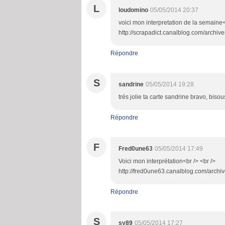
L
loudomino
05/05/2014 20:37
voici mon interpretation de la semaine<
http://scrapadict.canalblog.com/archi
Répondre
S
sandrine
05/05/2014 19:28
trés jolie ta carte sandrine bravo, bisou
Répondre
F
Fred0une63
05/05/2014 17:49
Voici mon interprétation<br /> <br />
http://fred0une63.canalblog.com/archiv
Répondre
S
sy89
05/05/2014 17:27