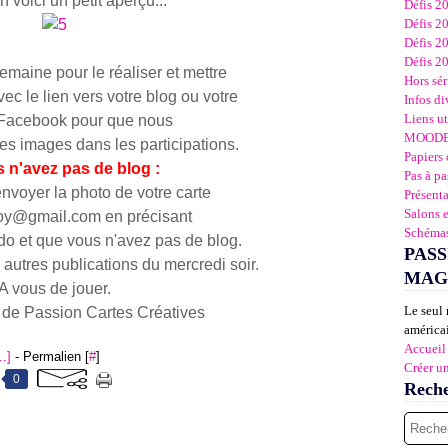
n voici un petit aperçu...
Défis 2
Défis 2
Défis 2
Défis 2
maine pour le réaliser et mettre
Hors sér
c le lien vers votre blog ou votre
Infos di
Liens ut
Facebook pour que nous
MOOD
les images dans les participations.
Papiers 
s n'avez pas de blog :
Pas à pa
voyer la photo de votre carte
Présent
Salons 
oy@gmail.com en précisant
Schémas
o et que vous n'avez pas de blog.
PASS
 autres publications du mercredi soir.
MAG
A vous de jouer.
Le seul 
 de Passion Cartes Créatives
américai
Accueil
…
]
- Permalien [
#
]
Créer u
0
Rech