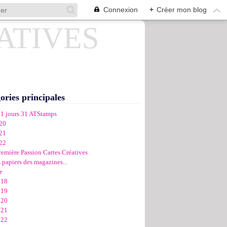
Connexion
+
Créer mon blog
ories principales
31 jours 31 ATStamps
20
21
22
remière Passion Cartes Créatives
 papiers des magazines...
e
018
019
020
021
022