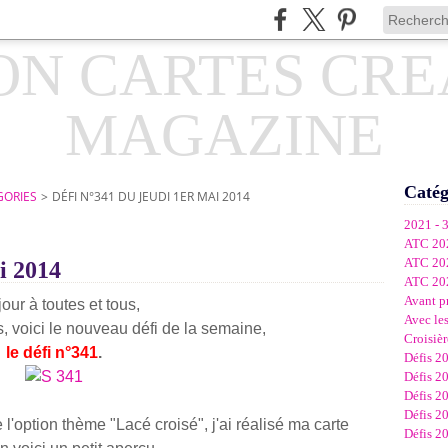
Catég
GORIES
>
DÉFI N°341 DU JEUDI 1ER MAI 2014
2021 - 
ATC 20
ATC 20
i 2014
ATC 20
Avant p
our à toutes et tous,
Avec les
 voici le
nouveau défi de la semaine,
Croisièr
le défi n°341
.
Défis 2
Défis 2
Défis 2
Défis 2
l'option thème "Lacé croisé", j'ai réalisé ma carte
Défis 2