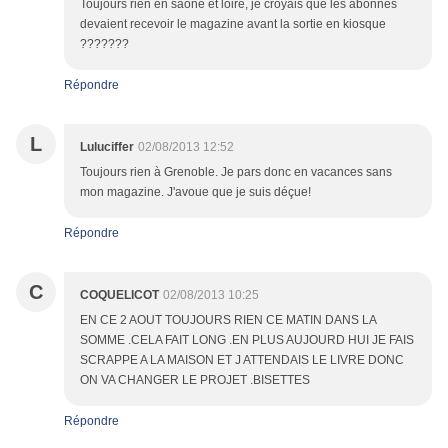
Toujours rien en saône et loire, je croyais que les abonnés
devaient recevoir le magazine avant la sortie en kiosque
???????
Répondre
L
Luluciffer
02/08/2013 12:52
Toujours rien à Grenoble. Je pars donc en vacances sans
mon magazine. J'avoue que je suis déçue!
Répondre
C
COQUELICOT
02/08/2013 10:25
EN CE 2 AOUT TOUJOURS RIEN CE MATIN DANS LA
SOMME .CELA FAIT LONG .EN PLUS AUJOURD HUI JE FAIS
SCRAPPE A LA MAISON ET J ATTENDAIS LE LIVRE DONC
ON VA CHANGER LE PROJET .BISETTES
Répondre