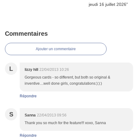
Commentaires
Ajouter un commentaire
L
lizzy hill
22/04/2013 10:26
Gorgeous cards - so different, but both so original &
inventive....well done girls, congratulations:):):)
Répondre
S
Sanna
22/04/2013 09:56
Thank you so much for the feature!!! xoxo, Sanna
Répondre