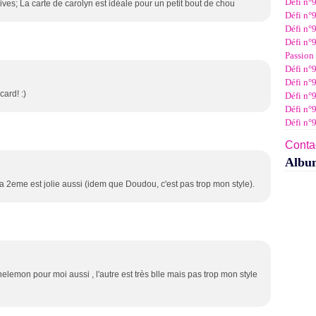
Défi n°
ves; La carte de carolyn est idéale pour un petit bout de chou
Janv
Févr
Mar
Avri
Mai
Juin
Juil
Défi n°9
Janv
Févr
Mar
Avri
Mai
Juin
Défi n°9
Janv
Févr
Mar
Avri
Mai
Défi n°9
Janv
Févr
Mar
Avri
Passion 
Janv
Févr
Mar
Défi n°9
Janv
Févr
Défi n°9
Janv
ard! :)
Défi n°
Défi n°
Défi n°
Contac
Albu
a 2eme est jolie aussi (idem que Doudou, c'est pas trop mon style).
lemon pour moi aussi , l'autre est très blle mais pas trop mon style