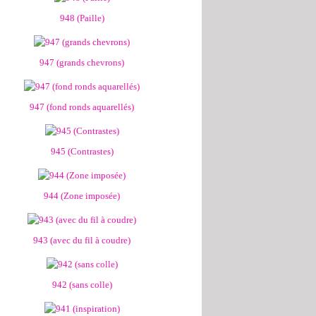
948 (Paille)
947 (grands chevrons)
947 (fond ronds aquarellés)
945 (Contrastes)
944 (Zone imposée)
943 (avec du fil à coudre)
942 (sans colle)