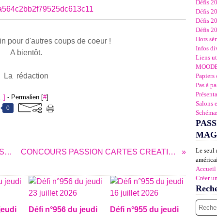
Défis 2
Défis 2
Défis 2
Défis 2
Hors sér
n pour d'autres coups de coeur !
Infos di
A bientôt.
Liens ut
MOOD
La rédaction
Papiers 
Pas à pa
Présent
…
]
- Permalien [
#
]
Salons 
0
Schémas
PASS
MAG
Le seul 
SKETCH N°283 DU JEUDI 14 MARS 2013
CONCOURS PASSION CARTES CREATIVES...
américai
Accueil
Créer u
Rech
jeudi
Défi n°956 du jeudi
Défi n°955 du jeudi