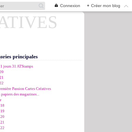
Connexion
+
Créer mon blog
ories principales
31 jours 31 ATStamps
20
21
22
remière Passion Cartes Créatives
 papiers des magazines...
e
018
019
020
021
022