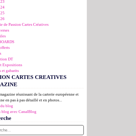
023
024
025
026
ie de Passion Cartes Créatives
verses
iles
BOARDS
offerts
s
ation DT
et Expositions
 et gabarits
ION CARTES CREATIVES
AZINE
magazine réunissant de la carterie européenne et
ne en pas à pas détaillé et en photos...
 du blog
n blog avec CanalBlog
erche