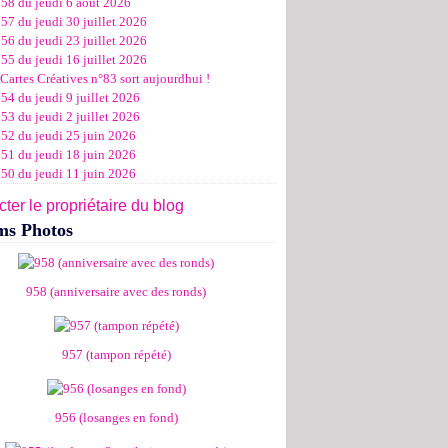
958 du jeudi 6 août 2026
ier
ier
s
l
let
(11)
(16)
(12)
(19)
(17)
(8)
(4)
57 du jeudi 30 juillet 2026
ier
ier
s
l
(19)
(15)
(13)
(14)
(14)
(6)
56 du jeudi 23 juillet 2026
ier
ier
s
l
(19)
(16)
(24)
(14)
(13)
55 du jeudi 16 juillet 2026
ier
ier
s
l
(16)
(20)
(14)
(15)
Cartes Créatives n°83 sort aujourdhui !
ier
ier
s
(8)
(15)
(18)
54 du jeudi 9 juillet 2026
ier
ier
(17)
(19)
53 du jeudi 2 juillet 2026
ier
(15)
952 du jeudi 25 juin 2026
951 du jeudi 18 juin 2026
950 du jeudi 11 juin 2026
ter le propriétaire du blog
ms Photos
958 (anniversaire avec des ronds)
957 (tampon répété)
956 (losanges en fond)