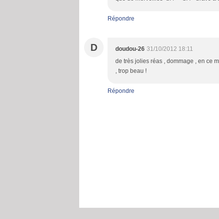
Répondre
D
doudou-26
31/10/2012 18:11
de très jolies réas , dommage , en ce m
, trop beau !
Répondre