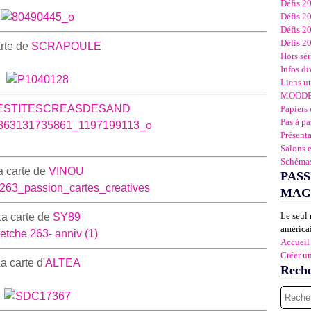
Défis 2
Défis 2
Défis 2
Défis 2
rte de
SCRAPOULE
Hors sér
Infos di
Liens ut
MOOD
ESTITESCREASDESAND
Papiers 
Pas à pa
Présent
Salons 
Schémas
a carte de
VINOU
PASS
MAG
Le seul 
a carte de
SY89
américai
Accueil
Créer u
a carte d'
ALTEA
Rech