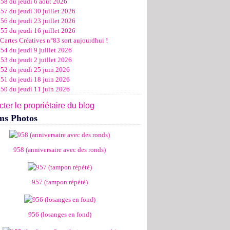
958 du jeudi 6 août 2026
ier
ier
s
l
let
(11)
(16)
(12)
(19)
(17)
(8)
(4)
57 du jeudi 30 juillet 2026
ier
ier
s
l
(19)
(15)
(13)
(14)
(14)
(6)
56 du jeudi 23 juillet 2026
ier
ier
s
l
(19)
(16)
(24)
(14)
(13)
55 du jeudi 16 juillet 2026
ier
ier
s
l
(16)
(20)
(14)
(15)
Cartes Créatives n°83 sort aujourdhui !
ier
ier
s
(8)
(15)
(18)
54 du jeudi 9 juillet 2026
ier
ier
(17)
(19)
53 du jeudi 2 juillet 2026
ier
(15)
952 du jeudi 25 juin 2026
951 du jeudi 18 juin 2026
950 du jeudi 11 juin 2026
ter le propriétaire du blog
ms Photos
958 (anniversaire avec des ronds)
957 (tampon répété)
956 (losanges en fond)