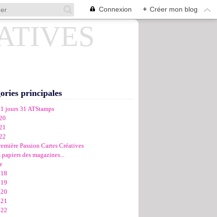
Connexion
+
Créer mon blog
ories principales
31 jours 31 ATStamps
20
21
22
remière Passion Cartes Créatives
 papiers des magazines...
e
018
019
020
021
022