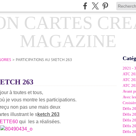
Catég
GORIES
>
PARTICIPATIONS AU SKETCH 263
2021 - 
ATC 20
ATC 20
ETCH 263
ATC 20
Avant p
our à toutes et tous,
Avec les
où je vous montre les participations.
Croisièr
reçu non pas une mais deux
Défis 2
tes illustrant le s
ketch 263
Défis 2
Défis 2
ETTE60
qui les a réalisées.
Défis 2
Défis 2