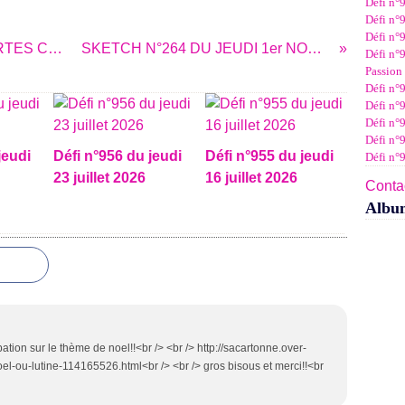
Défi n°
Janv
Févr
Mar
Avri
Mai
Juin
Juil
Défi n°9
Janv
Févr
Mar
Avri
Mai
Juin
Défi n°9
Janv
Févr
Mar
Avri
Mai
AVANT PREMIERE : PASSION CARTES CREATIVES N°20
SKETCH N°264 DU JEUDI 1er NOVEMBRE 2012
Défi n°9
Janv
Févr
Mar
Avri
Passion 
Janv
Févr
Mar
Défi n°9
Janv
Févr
Défi n°9
Janv
Défi n°
Défi n°
jeudi
Défi n°956 du jeudi
Défi n°955 du jeudi
Défi n°
23 juillet 2026
16 juillet 2026
Contac
Albu
ation sur le thème de noel!!<br /> <br /> http://sacartonne.over-
el-ou-lutine-114165526.html<br /> <br /> gros bisous et merci!!<br