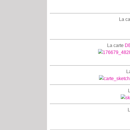
La ca
La carte
D
L
L
L