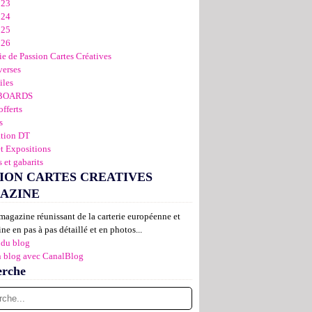
023
024
025
026
ie de Passion Cartes Créatives
verses
iles
BOARDS
offerts
s
ation DT
et Expositions
 et gabarits
ION CARTES CREATIVES
AZINE
magazine réunissant de la carterie européenne et
ne en pas à pas détaillé et en photos...
 du blog
n blog avec CanalBlog
erche