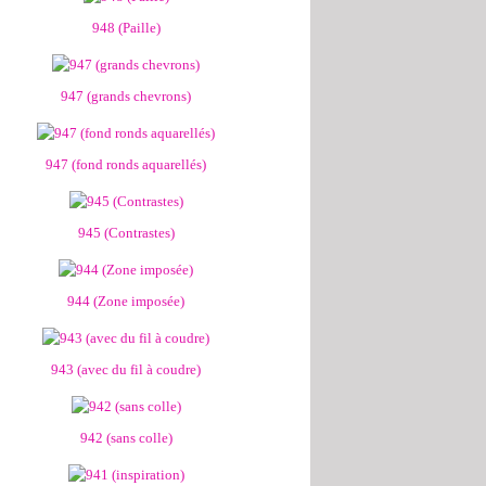
948 (Paille)
947 (grands chevrons)
947 (fond ronds aquarellés)
945 (Contrastes)
944 (Zone imposée)
943 (avec du fil à coudre)
942 (sans colle)