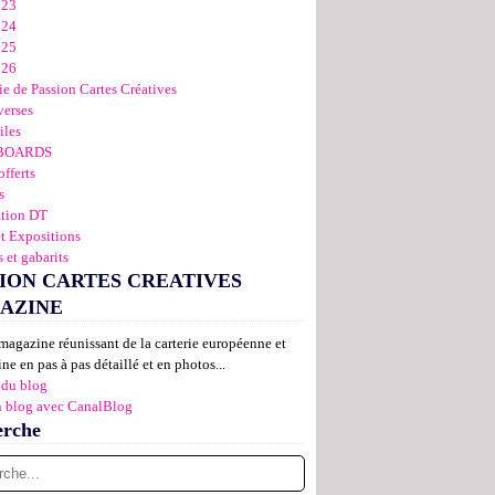
023
024
025
026
ie de Passion Cartes Créatives
verses
iles
BOARDS
offerts
s
ation DT
et Expositions
 et gabarits
ION CARTES CREATIVES
AZINE
magazine réunissant de la carterie européenne et
ne en pas à pas détaillé et en photos...
 du blog
n blog avec CanalBlog
erche