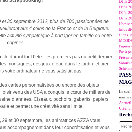
e au Scrapbooking
!
Défis 2
Défis 2
Défis 2
Défis 2
9 et 30 septembre 2012, plus de 700 passionnées de
Hors sér
ueilleront aux 4 coins de
la France
et de
la Belgique.
Infos di
Liens ut
tte activité sympathique à partager en famille ou entre
MOOD
copines.
Papiers 
Pas à pa
ille durant tout l’été : les premiers pas du petit dernier
Présent
Salons 
les montagnes, des jeux d’eau dans le jardin, et bien
Schémas
s votre ordinateur ne vous satisfait pas.
PASS
MAG
, des cartes personnalisées ou encore des objets
Le seul 
loisir venu des USA a conquis le cœur de milliers de
américai
ine d’années. Ciseaux, pochoirs, gabarits, papiers,
Accueil
arié et permet une créativité sans limite.
Créer u
Rech
, 29 et 30 septembre, les animatrices AZZA vous
us accompagneront dans leur concrétisation et vous