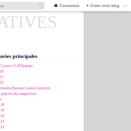
Connexion
+
Créer mon blog
ories principales
31 jours 31 ATStamps
20
21
22
remière Passion Cartes Créatives
 papiers des magazines...
e
018
019
020
021
022