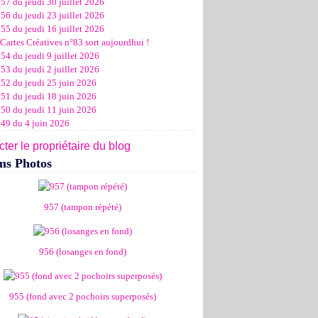
57 du jeudi 30 juillet 2026
ier
ier
s
l
let
(11)
(16)
(12)
(19)
(17)
(8)
(4)
56 du jeudi 23 juillet 2026
ier
ier
s
l
(19)
(15)
(13)
(14)
(14)
(6)
55 du jeudi 16 juillet 2026
ier
ier
s
l
(19)
(16)
(24)
(14)
(13)
Cartes Créatives n°83 sort aujourdhui !
ier
ier
s
l
(16)
(20)
(14)
(15)
54 du jeudi 9 juillet 2026
ier
ier
s
(8)
(15)
(18)
53 du jeudi 2 juillet 2026
ier
ier
(17)
(19)
952 du jeudi 25 juin 2026
ier
(15)
951 du jeudi 18 juin 2026
950 du jeudi 11 juin 2026
949 du 4 juin 2026
ter le propriétaire du blog
ms Photos
957 (tampon répété)
956 (losanges en fond)
955 (fond avec 2 pochoirs superposés)