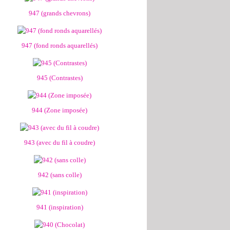
947 (grands chevrons)
947 (fond ronds aquarellés)
945 (Contrastes)
944 (Zone imposée)
943 (avec du fil à coudre)
942 (sans colle)
941 (inspiration)