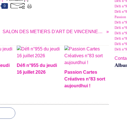
Défi n°9
Janv
Févr
Mar
Avri
Mai
Juin
Juil
0
Défi n°9
Janv
Févr
Mar
Avri
Mai
Juin
Défi n°9
Janv
Févr
Mar
Avri
Mai
Passion 
Janv
Févr
Mar
Avri
Défi n°9
Janv
Févr
Mar
Défi n°9
Janv
Févr
SALON DES METIERS D'ART DE VINCENNES LES 15 ET 16 SEPTEMBRE 2012
Défi n°
Janv
Défi n°
Défi n°
Défi n°
Contac
Albu
jeudi
Défi n°955 du jeudi
16 juillet 2026
Passion Cartes
Créatives n°83 sort
aujourdhui !