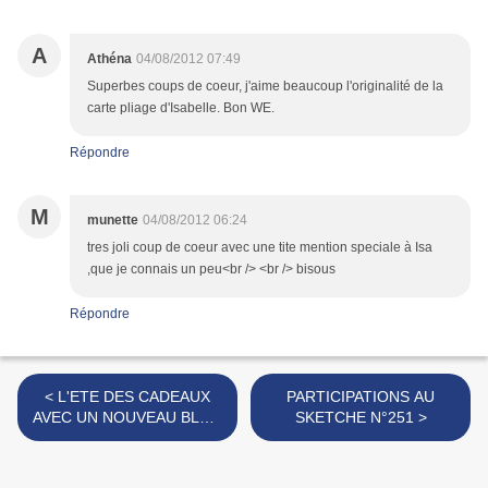
A
Athéna
04/08/2012 07:49
Superbes coups de coeur, j'aime beaucoup l'originalité de la
carte pliage d'Isabelle. Bon WE.
Répondre
M
munette
04/08/2012 06:24
tres joli coup de coeur avec une tite mention speciale à Isa
,que je connais un peu<br /> <br /> bisous
Répondre
< L'ETE DES CADEAUX
PARTICIPATIONS AU
AVEC UN NOUVEAU BLOG
SKETCHE N°251 >
CANDY CHEZ PASSION
SCRAPBOOKING