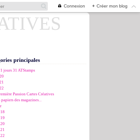
Connexion
+
Créer mon blog
ories principales
31 jours 31 ATStamps
20
21
22
remière Passion Cartes Créatives
 papiers des magazines...
e
018
019
020
021
022