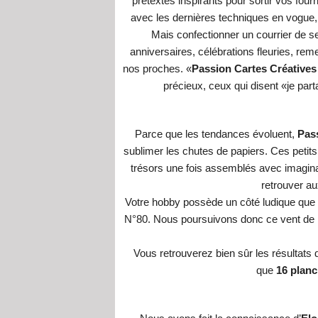
prétextes inspirants pour sortir vos four
avec les dernières techniques en vogue,
Mais confectionner un courrier de se
anniversaires, célébrations fleuries, re
nos proches. «
Passion Cartes Créatives
précieux, ceux qui disent «je par
Parce que les tendances évoluent,
Pass
sublimer les chutes de papiers. Ces petits
trésors une fois assemblés avec imagin
retrouver a
Votre hobby possède un côté ludique que v
N°80. Nous poursuivons donc ce vent de
Vous retrouverez bien sûr les résultat
que
16 planc