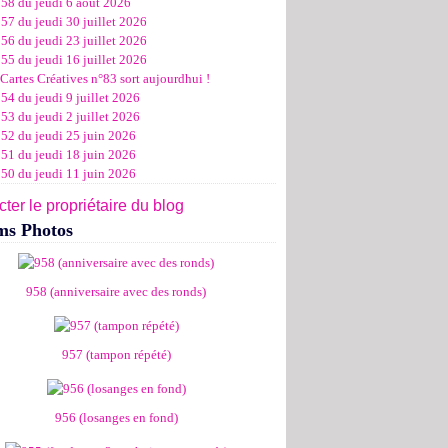
958 du jeudi 6 août 2026
ier
ier
s
l
let
(11)
(16)
(12)
(19)
(17)
(8)
(4)
57 du jeudi 30 juillet 2026
ier
ier
s
l
(19)
(15)
(13)
(14)
(14)
(6)
56 du jeudi 23 juillet 2026
ier
ier
s
l
(19)
(16)
(24)
(14)
(13)
55 du jeudi 16 juillet 2026
ier
ier
s
l
(16)
(20)
(14)
(15)
Cartes Créatives n°83 sort aujourdhui !
ier
ier
s
(8)
(15)
(18)
54 du jeudi 9 juillet 2026
ier
ier
(17)
(19)
53 du jeudi 2 juillet 2026
ier
(15)
952 du jeudi 25 juin 2026
951 du jeudi 18 juin 2026
950 du jeudi 11 juin 2026
ter le propriétaire du blog
ms Photos
958 (anniversaire avec des ronds)
957 (tampon répété)
956 (losanges en fond)