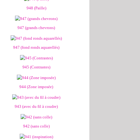
948 (Paille)
947 (grands chevrons)
947 (fond ronds aquarellés)
945 (Contrastes)
944 (Zone imposée)
943 (avec du fil à coudre)
942 (sans colle)