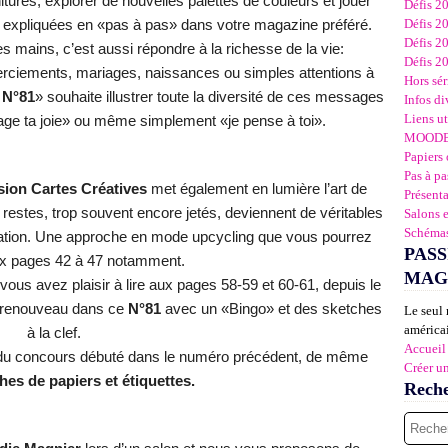
nitures, explorer de nouvelles palettes de couleurs et jouer
Défis 2
Défis 2
 expliquées en «pas à pas» dans votre magazine préféré.
Défis 2
s mains, c’est aussi répondre à la richesse de la vie:
Défis 2
merciements, mariages, naissances ou simples attentions à
Hors sér
 N°81
» souhaite illustrer toute la diversité de ces messages
Infos di
Liens ut
tage ta joie» ou même simplement «je pense à toi».
MOOD
Papiers 
Pas à pa
ion Cartes Créatives
met également en lumière l’art de
Présent
 restes, trop souvent encore jetés, deviennent de véritables
Salons 
Schémas
ation. Une approche en mode upcycling que vous pourrez
PASS
ux pages 42 à 47 notamment.
MAG
ous avez plaisir à lire aux pages 58-59 et 60-61, depuis le
 renouveau dans ce
N°81
avec un «Bingo» et des sketches
Le seul 
américai
à la clef.
Accueil
s du concours débuté dans le numéro précédent, de même
Créer u
hes de papiers et étiquettes.
Rech