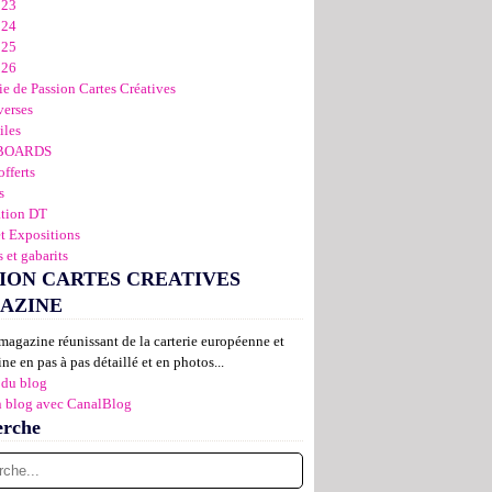
023
024
025
026
ie de Passion Cartes Créatives
verses
iles
BOARDS
offerts
s
ation DT
et Expositions
 et gabarits
ION CARTES CREATIVES
AZINE
magazine réunissant de la carterie européenne et
ne en pas à pas détaillé et en photos...
 du blog
n blog avec CanalBlog
erche