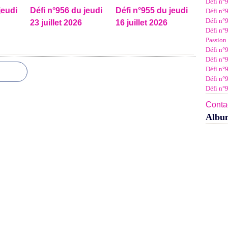
Défi n°
Janv
Févr
Mar
Avri
Mai
Juin
Juil
jeudi
Défi n°956 du jeudi
Défi n°955 du jeudi
Défi n°9
Janv
Févr
Mar
Avri
Mai
Juin
Défi n°9
23 juillet 2026
16 juillet 2026
Janv
Févr
Mar
Avri
Mai
Défi n°9
Janv
Févr
Mar
Avri
Passion 
Janv
Févr
Mar
Défi n°9
Janv
Févr
Défi n°9
Janv
Défi n°
Défi n°
Défi n°
Contac
Albu