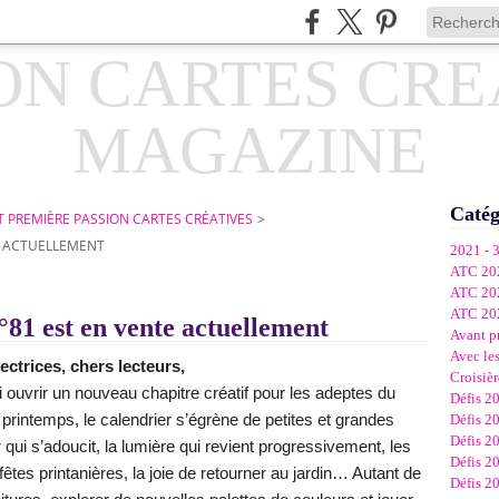
Catég
 PREMIÈRE PASSION CARTES CRÉATIVES
>
E ACTUELLEMENT
2021 - 
ATC 20
ATC 20
ATC 20
°81 est en vente actuellement
Avant p
Avec les
ectrices, chers lecteurs,
Croisièr
 ouvrir un nouveau chapitre créatif pour les adeptes du
Défis 2
printemps, le calendrier s’égrène de petites et grandes
Défis 2
Défis 2
r qui s’adoucit, la lumière qui revient progressivement, les
Défis 2
tes printanières, la joie de retourner au jardin… Autant de
Défis 2