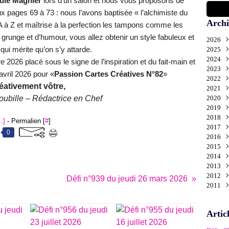
die Magnier
lors d’un salon et nous vous proposons de
x pages 69 à 73 : nous l’avons baptisée « l’alchimiste du
Archi
 A à Z et maîtrise à la perfection les tampons comme les
grunge et d’humour, vous allez obtenir un style fabuleux et
2026
 qui mérite qu’on s’y attarde.
2025
Aoû
2024
Juil
Déc
2026 placé sous le signe de l’inspiration et du fait-main et
2023
Juin
Nov
Déc
vril 2026 pour «
Passion Cartes Créatives N°82
»
2022
Mai
Oct
Nov
Déc
éativement vôtre,
2021
Avri
Sep
Oct
Nov
Déc
ubille – Rédactrice en Chef
2020
Mar
Aoû
Sep
Oct
Nov
Déc
2019
Févr
Juil
Aoû
Sep
Oct
Nov
Déc
2018
Janv
Juin
Juil
Aoû
Sep
Oct
Nov
Déc
…
]
- Permalien [
#
]
2017
Mai
Juin
Juil
Aoû
Sep
Oct
Nov
Déc
0
2016
Avri
Mai
Juin
Juil
Aoû
Sep
Oct
Nov
Déc
2015
Mar
Avri
Mai
Juin
Juil
Aoû
Sep
Oct
Nov
Déc
2014
Févr
Mar
Avri
Mai
Juin
Juil
Aoû
Sep
Oct
Nov
Déc
2013
Janv
Févr
Mar
Avri
Mai
Juin
Juil
Aoû
Sep
Oct
Nov
Déc
2012
Janv
Févr
Mar
Avri
Mai
Juin
Juil
Aoû
Sep
Oct
Nov
Déc
Défi n°939 du jeudi 26 mars 2026
2011
Janv
Févr
Mar
Avri
Mai
Juin
Juil
Aoû
Sep
Oct
Nov
Déc
Janv
Févr
Mar
Avri
Mai
Juin
Juil
Aoû
Sep
Oct
Nov
Déc
Janv
Févr
Mar
Avri
Mai
Juin
Juil
Aoû
Sep
Oct
Artic
Janv
Févr
Mar
Avri
Mai
Juin
Juil
Aoû
Sep
Janv
Févr
Mar
Avri
Mai
Juin
Juil
Aoû