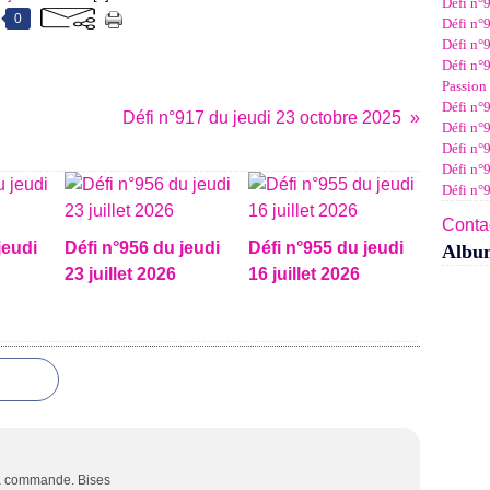
Défi n°
Janv
Févr
Mar
Avri
Mai
Juin
Juil
0
Défi n°9
Janv
Févr
Mar
Avri
Mai
Juin
Défi n°9
Janv
Févr
Mar
Avri
Mai
Défi n°9
Janv
Févr
Mar
Avri
Passion 
Janv
Févr
Mar
Défi n°9
Janv
Févr
Défi n°917 du jeudi 23 octobre 2025
Défi n°9
Janv
Défi n°
Défi n°
Défi n°
Contac
jeudi
Défi n°956 du jeudi
Défi n°955 du jeudi
Albu
23 juillet 2026
16 juillet 2026
 ma commande. Bises