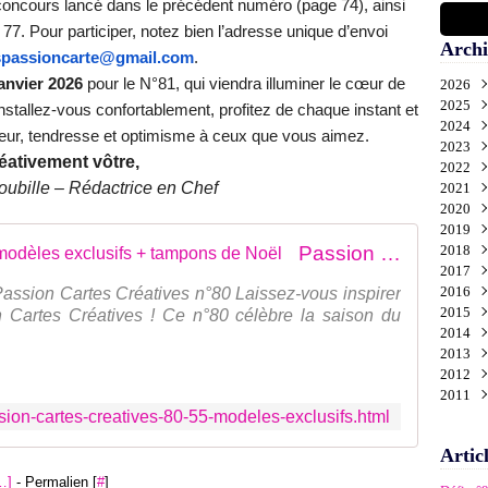
concours lancé dans le précédent numéro (page 74), ainsi
77. Pour participer, notez bien l’adresse unique d’envoi
Archi
passioncarte@gmail.com
.
anvier 2026
pour le N°81, qui viendra illuminer le cœur de
2026
2025
Aoû
 installez-vous confortablement, profitez de chaque instant et
2024
Juil
Déc
leur, tendresse et optimisme à ceux que vous aimez.
2023
Juin
Nov
Déc
éativement vôtre,
2022
Mai
Oct
Nov
Déc
ubille – Rédactrice en Chef
2021
Avri
Sep
Oct
Nov
Déc
2020
Mar
Aoû
Sep
Oct
Nov
Déc
2019
Févr
Juil
Aoû
Sep
Oct
Nov
Déc
Passion Cartes Créatives 80 - 55 modèles exclusifs + tampons de Noël
2018
Janv
Juin
Juil
Aoû
Sep
Oct
Nov
Déc
2017
Mai
Juin
Juil
Aoû
Sep
Oct
Nov
Déc
2016
Avri
Mai
Juin
Juil
Aoû
Sep
Oct
Nov
Déc
Passion Cartes Créatives n°80 Laissez-vous inspirer
2015
Mar
Avri
Mai
Juin
Juil
Aoû
Sep
Oct
Nov
Déc
Cartes Créatives ! Ce n°80 célèbre la saison du
2014
Févr
Mar
Avri
Mai
Juin
Juil
Aoû
Sep
Oct
Nov
Déc
2013
Janv
Févr
Mar
Avri
Mai
Juin
Juil
Aoû
Sep
Oct
Nov
Déc
2012
Janv
Févr
Mar
Avri
Mai
Juin
Juil
Aoû
Sep
Oct
Nov
Déc
2011
Janv
Févr
Mar
Avri
Mai
Juin
Juil
Aoû
Sep
Oct
Nov
Déc
assion-cartes-creatives-80-55-modeles-exclusifs.html
Janv
Févr
Mar
Avri
Mai
Juin
Juil
Aoû
Sep
Oct
Nov
Déc
Janv
Févr
Mar
Avri
Mai
Juin
Juil
Aoû
Sep
Oct
Artic
Janv
Févr
Mar
Avri
Mai
Juin
Juil
Aoû
Sep
Janv
Févr
Mar
Avri
Mai
Juin
Juil
Aoû
…
]
- Permalien [
#
]