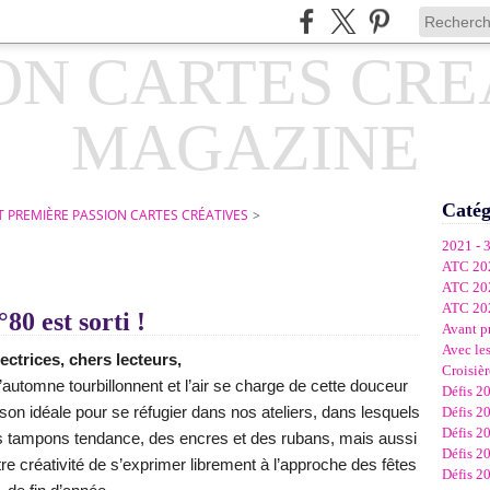
Catég
 PREMIÈRE PASSION CARTES CRÉATIVES
>
2021 - 
ATC 20
ATC 20
ATC 20
80 est sorti !
Avant p
Avec les
ectrices, chers lecteurs,
Croisièr
l’automne tourbillonnent et l’air se charge de cette douceur
Défis 2
aison idéale pour se réfugier dans nos ateliers, dans lesquels
Défis 2
Défis 2
s tampons tendance, des encres et des rubans, mais aussi
Défis 2
tre créativité de s’exprimer librement à l’approche des fêtes
Défis 2