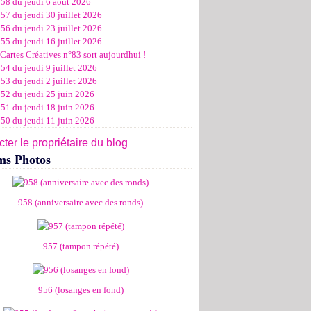
958 du jeudi 6 août 2026
ier
ier
s
l
let
(11)
(16)
(12)
(19)
(17)
(8)
(4)
57 du jeudi 30 juillet 2026
ier
ier
s
l
(19)
(15)
(13)
(14)
(14)
(6)
56 du jeudi 23 juillet 2026
ier
ier
s
l
(19)
(16)
(24)
(14)
(13)
55 du jeudi 16 juillet 2026
ier
ier
s
l
(16)
(20)
(14)
(15)
Cartes Créatives n°83 sort aujourdhui !
ier
ier
s
(8)
(15)
(18)
54 du jeudi 9 juillet 2026
ier
ier
(17)
(19)
53 du jeudi 2 juillet 2026
ier
(15)
952 du jeudi 25 juin 2026
951 du jeudi 18 juin 2026
950 du jeudi 11 juin 2026
ter le propriétaire du blog
ms Photos
958 (anniversaire avec des ronds)
957 (tampon répété)
956 (losanges en fond)