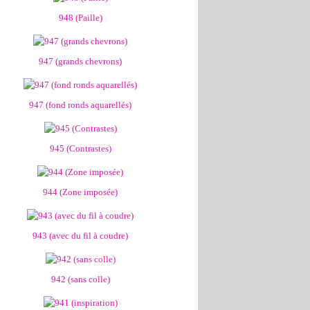
948 (Paille)
947 (grands chevrons)
947 (fond ronds aquarellés)
945 (Contrastes)
944 (Zone imposée)
943 (avec du fil à coudre)
942 (sans colle)