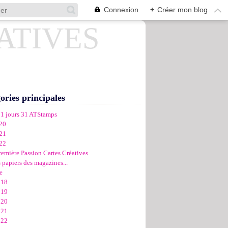
Connexion
+
Créer mon blog
ories principales
31 jours 31 ATStamps
20
21
22
remière Passion Cartes Créatives
 papiers des magazines...
e
018
019
020
021
022