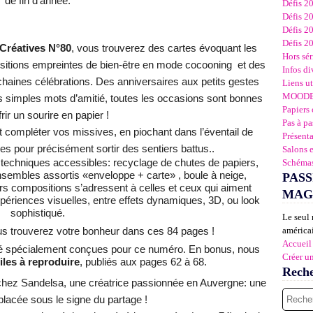
de fin d’année.
Défis 2
Défis 2
Défis 2
Défis 2
Créatives N°80
, vous trouverez des cartes évoquant les
Hors sér
itions empreintes de bien-être en mode cocooning et des
Infos di
chaines célébrations. Des anniversaires aux petits gestes
Liens ut
MOOD
es simples mots d’amitié, toutes les occasions sont bonnes
Papiers 
frir un sourire en papier !
Pas à pa
 compléter vos missives, en piochant dans l’éventail de
Présent
ées pour précisément sortir des sentiers battus..
Salons 
echniques accessibles: recyclage de chutes de papiers,
Schémas
nsembles assortis «enveloppe + carte» , boule à neige,
PASS
rs compositions
s’adressent à celles et ceux qui aiment
MAG
xpériences visuelles, entre effets dynamiques, 3D, ou look
sophistiqué.
Le seul 
américai
ous trouverez votre bonheur dans ces 84 pages !
Accueil
té spécialement conçues pour ce numéro. En bonus, nous
Créer u
iles à reproduire
, publiés aux pages 62 à 68.
Rech
chez Sandelsa, une créatrice passionnée en Auvergne: une
placée sous le signe du partage !