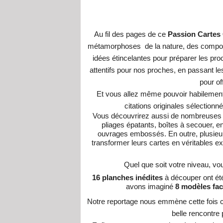
Au fil des pages de
ce
Passion Cartes 
métamorphoses de la nature, des compos
idées étincelantes pour préparer les pro
attentifs pour nos proches, en passant l
pour of
Et vous allez même pouvoir habilement
citations originales sélectionn
Vous découvrirez aussi de nombreuses t
pliages épatants, boîtes à secouer, e
ouvrages embossés. En outre, plusieu
transformer leurs cartes en véritables e
Quel que soit votre niveau, v
16 planches inédites
à découper ont é
avons imaginé
8 modèles fac
Notre reportage nous emmène cette fois 
belle rencontre 