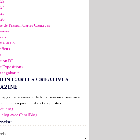
023
024
025
026
ie de Passion Cartes Créatives
verses
iles
BOARDS
offerts
s
ation DT
et Expositions
 et gabarits
ION CARTES CREATIVES
AZINE
magazine réunissant de la carterie européenne et
ne en pas à pas détaillé et en photos...
 du blog
n blog avec CanalBlog
erche