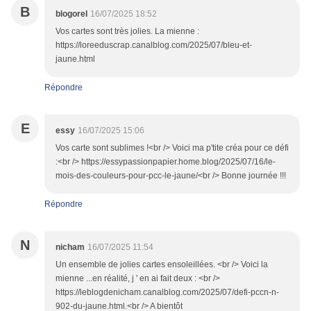
B
blogorel
16/07/2025 18:52
Vos cartes sont très jolies. La mienne :
https://loreeduscrap.canalblog.com/2025/07/bleu-et-
jaune.html
Répondre
E
essy
16/07/2025 15:06
Vos carte sont sublimes !<br /> Voici ma p'tite créa pour ce défi
:<br /> https://essypassionpapier.home.blog/2025/07/16/le-
mois-des-couleurs-pour-pcc-le-jaune/<br /> Bonne journée !!!
Répondre
N
nicham
16/07/2025 11:54
Un ensemble de jolies cartes ensoleillées. <br /> Voici la
mienne ...en réalité, j ' en ai fait deux : <br />
https://leblogdenicham.canalblog.com/2025/07/defi-pccn-n-
902-du-jaune.html.<br /> A bientôt