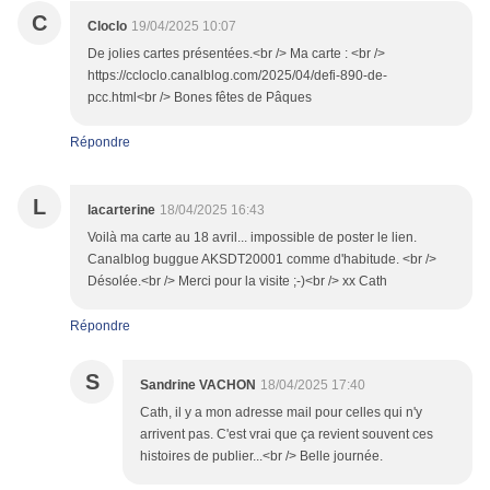
C
Cloclo
19/04/2025 10:07
De jolies cartes présentées.<br /> Ma carte : <br />
https://ccloclo.canalblog.com/2025/04/defi-890-de-
pcc.html<br /> Bones fêtes de Pâques
Répondre
L
lacarterine
18/04/2025 16:43
Voilà ma carte au 18 avril... impossible de poster le lien.
Canalblog buggue AKSDT20001 comme d'habitude. <br />
Désolée.<br /> Merci pour la visite ;-)<br /> xx Cath
Répondre
S
Sandrine VACHON
18/04/2025 17:40
Cath, il y a mon adresse mail pour celles qui n'y
arrivent pas. C'est vrai que ça revient souvent ces
histoires de publier...<br /> Belle journée.