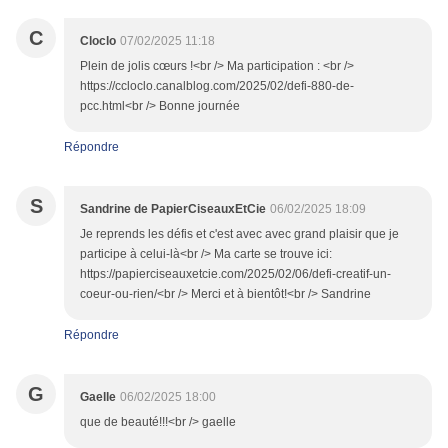
C
Cloclo
07/02/2025 11:18
Plein de jolis cœurs !<br /> Ma participation : <br />
https://ccloclo.canalblog.com/2025/02/defi-880-de-
pcc.html<br /> Bonne journée
Répondre
S
Sandrine de PapierCiseauxEtCie
06/02/2025 18:09
Je reprends les défis et c'est avec avec grand plaisir que je
participe à celui-là<br /> Ma carte se trouve ici:
https://papierciseauxetcie.com/2025/02/06/defi-creatif-un-
coeur-ou-rien/<br /> Merci et à bientôt!<br /> Sandrine
Répondre
G
Gaelle
06/02/2025 18:00
que de beauté!!!<br /> gaelle