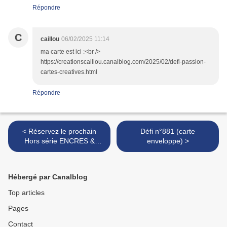
Répondre
C
caillou
06/02/2025 11:14
ma carte est ici :<br />
https://creationscaillou.canalblog.com/2025/02/defi-passion-
cartes-creatives.html
Répondre
< Réservez le prochain
Défi n°881 (carte
Hors série ENCRES &
enveloppe) >
TAMPONS
Hébergé par Canalblog
Top articles
Pages
Contact