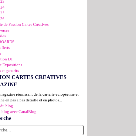
023
024
025
026
ie de Passion Cartes Créatives
verses
iles
BOARDS
offerts
s
ation DT
et Expositions
 et gabarits
ION CARTES CREATIVES
AZINE
magazine réunissant de la carterie européenne et
ne en pas à pas détaillé et en photos...
 du blog
n blog avec CanalBlog
erche