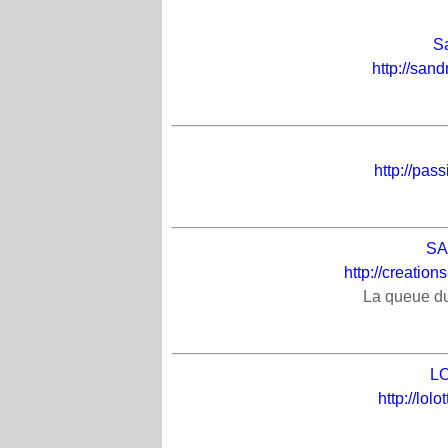
S
http://san
http://pas
SA
http://creatio
La queue du
L
http://lol