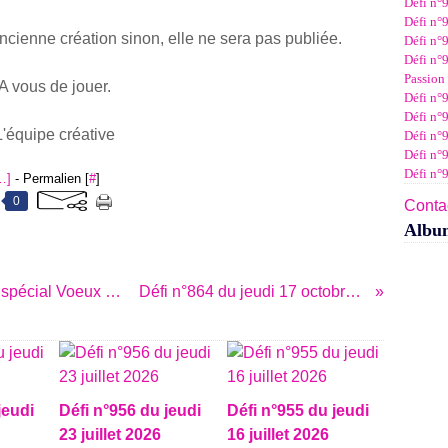
Défi n°
Janv
Févr
Mar
Avri
Mai
Juin
Juil
Défi n°9
Janv
Févr
Mar
Avri
Mai
Juin
ancienne création sinon, elle ne sera pas publiée.
Défi n°9
Janv
Févr
Mar
Avri
Mai
Défi n°9
Janv
Févr
Mar
Avri
Passion 
A vous de jouer.
Janv
Févr
Mar
Défi n°9
Janv
Févr
Défi n°9
Janv
L'équipe créative
Défi n°
Défi n°
Défi n°
…
]
- Permalien [
#
]
0
Contac
Albu
Passion Cartes Créatives hors-série spécial Voeux est sorti !
Défi n°864 du jeudi 17 octobre 2024
jeudi
Défi n°956 du jeudi
Défi n°955 du jeudi
23 juillet 2026
16 juillet 2026