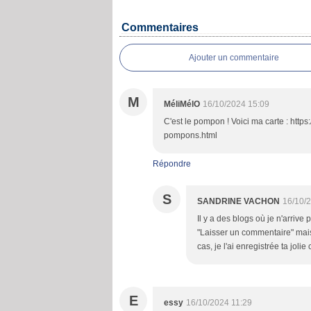
Commentaires
Ajouter un commentaire
M
MéliMélO
16/10/2024 15:09
C'est le pompon ! Voici ma carte : htt
pompons.html
Répondre
S
SANDRINE VACHON
16/10/
Il y a des blogs où je n'arrive 
"Laisser un commentaire" mais 
cas, je l'ai enregistrée ta jolie 
E
essy
16/10/2024 11:29