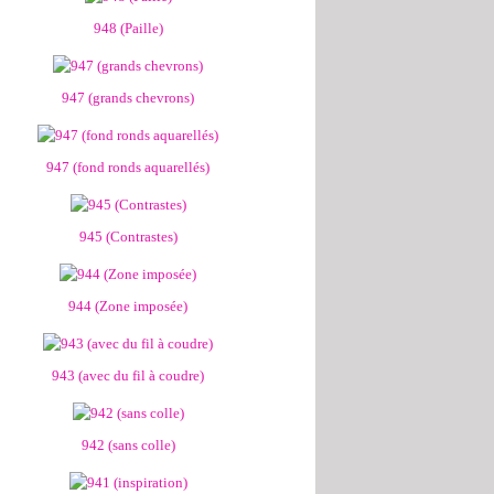
948 (Paille)
947 (grands chevrons)
947 (fond ronds aquarellés)
945 (Contrastes)
944 (Zone imposée)
943 (avec du fil à coudre)
942 (sans colle)