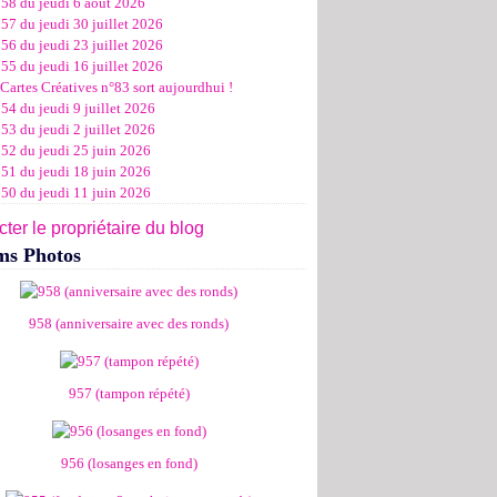
958 du jeudi 6 août 2026
ier
ier
s
l
let
(11)
(16)
(12)
(19)
(17)
(8)
(4)
57 du jeudi 30 juillet 2026
ier
ier
s
l
(19)
(15)
(13)
(14)
(14)
(6)
56 du jeudi 23 juillet 2026
ier
ier
s
l
(19)
(16)
(24)
(14)
(13)
55 du jeudi 16 juillet 2026
ier
ier
s
l
(16)
(20)
(14)
(15)
Cartes Créatives n°83 sort aujourdhui !
ier
ier
s
(8)
(15)
(18)
54 du jeudi 9 juillet 2026
ier
ier
(17)
(19)
53 du jeudi 2 juillet 2026
ier
(15)
952 du jeudi 25 juin 2026
951 du jeudi 18 juin 2026
950 du jeudi 11 juin 2026
ter le propriétaire du blog
ms Photos
958 (anniversaire avec des ronds)
957 (tampon répété)
956 (losanges en fond)