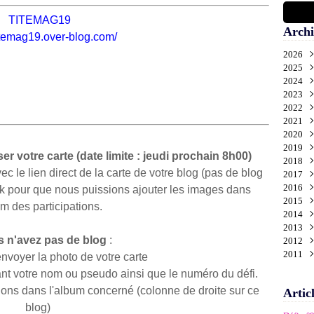
TITEMAG19
Archi
titemag19.over-blog.com/
2026
2025
Aoû
2024
Juil
Déc
2023
Juin
Nov
Déc
2022
Mai
Oct
Nov
Déc
2021
Avri
Sep
Oct
Nov
Déc
2020
Mar
Aoû
Sep
Oct
Nov
Déc
2019
Févr
Juil
Aoû
Sep
Oct
Nov
Déc
r votre carte (date limite : jeudi prochain 8h00)
2018
Janv
Juin
Juil
Aoû
Sep
Oct
Nov
Déc
le lien direct de la carte de votre blog (pas de blog
2017
Mai
Juin
Juil
Aoû
Sep
Oct
Nov
Déc
2016
Avri
Mai
Juin
Juil
Aoû
Sep
Oct
Nov
Déc
k pour que nous puissions ajouter les images dans
2015
Mar
Avri
Mai
Juin
Juil
Aoû
Sep
Oct
Nov
Déc
um des participations.
2014
Févr
Mar
Avri
Mai
Juin
Juil
Aoû
Sep
Oct
Nov
Déc
2013
Janv
Févr
Mar
Avri
Mai
Juin
Juil
Aoû
Sep
Oct
Nov
Déc
s n'avez pas de blog
:
2012
Janv
Févr
Mar
Avri
Mai
Juin
Juil
Aoû
Sep
Oct
Nov
Déc
2011
Janv
Févr
Mar
Avri
Mai
Juin
Juil
Aoû
Sep
Oct
Nov
Déc
voyer la photo de votre carte
Janv
Févr
Mar
Avri
Mai
Juin
Juil
Aoû
Sep
Oct
Nov
Déc
t votre nom ou pseudo ainsi que le numéro du défi.
Janv
Févr
Mar
Avri
Mai
Juin
Juil
Aoû
Sep
Oct
tions dans l'album concerné (colonne de droite sur ce
Artic
Janv
Févr
Mar
Avri
Mai
Juin
Juil
Aoû
Sep
blog)
Janv
Févr
Mar
Avri
Mai
Juin
Juil
Aoû