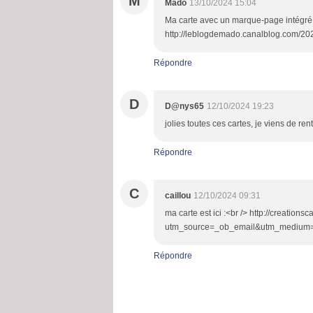
M
Mado
13/10/2024 15:04
Ma carte avec un marque-page intégré. D
http://leblogdemado.canalblog.com/202
Répondre
D
D@nys65
12/10/2024 19:23
jolies toutes ces cartes, je viens de ren
Répondre
C
caillou
12/10/2024 09:31
ma carte est ici :<br /> http://creation
utm_source=_ob_email&utm_medium=
Répondre