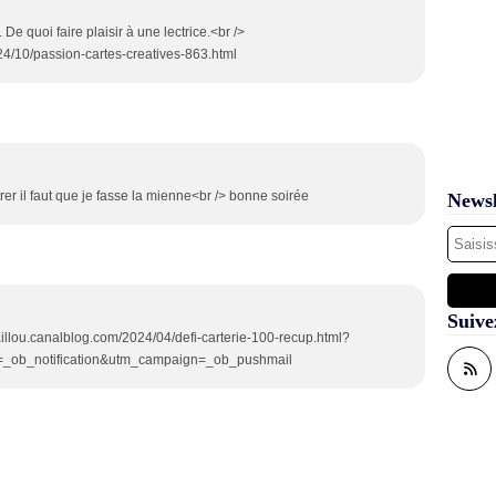
e quoi faire plaisir à une lectrice.<br />
4/10/passion-cartes-creatives-863.html
trer il faut que je fasse la mienne<br /> bonne soirée
Newsl
Suive
scaillou.canalblog.com/2024/04/defi-carterie-100-recup.html?
_ob_notification&utm_campaign=_ob_pushmail