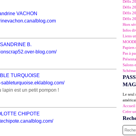
Défis 2
Défis 2
Défis 2
andrine VACHON
Défis 2
drinevachon.canalblog.com
Hors sér
Infos di
Liens ut
MOOD
SANDRINE B.
Papiers 
sionscrap52.over-blog.com/
Pas à pa
Présent
Salons 
Schémas
BLE TURQUOISE
PASS
ns-sableturquoise.eklablog.com/
MAG
 lapin est un petit pompon !
Le seul 
américai
Accueil
Créer u
OLOTTE CHIPOTE
Rech
ottechipote.canalblog.com/