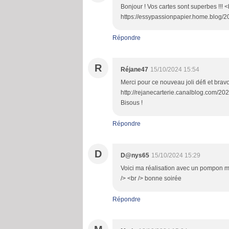
Bonjour ! Vos cartes sont superbes !!! <br
https://essypassionpapier.home.blog/2
Répondre
R
Réjane47
15/10/2024 15:54
Merci pour ce nouveau joli défi et bravo
http://rejanecarterie.canalblog.com/202
Bisous !
Répondre
D
D@nys65
15/10/2024 15:29
Voici ma réalisation avec un pompon ma
/> <br /> bonne soirée
Répondre