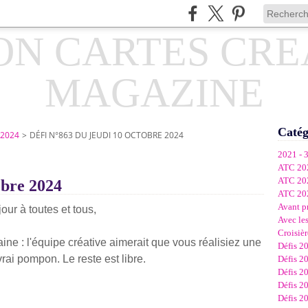
Catég
 2024
>
DÉFI N°863 DU JEUDI 10 OCTOBRE 2024
2021 - 
ATC 20
ATC 20
obre 2024
ATC 20
Avant p
our à toutes et tous,
Avec les
Croisièr
ine : l'équipe créative aimerait que vous réalisiez une
Défis 2
rai pompon. Le reste est libre.
Défis 2
Défis 2
Défis 2
Défis 2