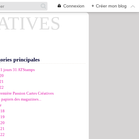
Connexion
+
Créer mon blog
ories principales
31 jours 31 ATStamps
20
21
22
remière Passion Cartes Créatives
 papiers des magazines...
e
018
019
020
021
022