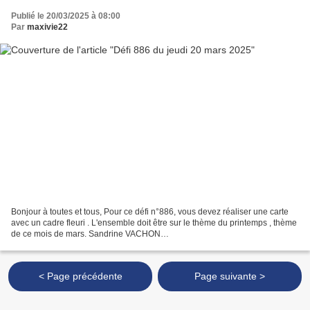
Publié le 20/03/2025 à 08:00
Par
maxivie22
Bonjour à toutes et tous, Pour ce défi n°886, vous devez réaliser une carte
avec un cadre fleuri . L'ensemble doit être sur le thème du printemps , thème
de ce mois de mars. Sandrine VACHON
http://sandrinevachon.canalblog.com SANDRINE B.
http://passionscrap52.over-blog.com/...
< Page précédente
Page suivante >