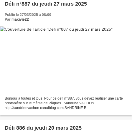
Défi n°887 du jeudi 27 mars 2025
Publié le 27/03/2025 à 08:00
Par
maxivie22
Bonjour à toutes et tous, Pour ce défi n°887, vous devez réaliser une carte
printanière sur le thème de Pâques . Sandrine VACHON
http://sandrinevachon.canalblog.com SANDRINE B.
http://passionscrap52.over-blog.com/ SABLE TURQUOISE http://creations-
sableturquoise.eklablog.com/...
Défi 886 du jeudi 20 mars 2025