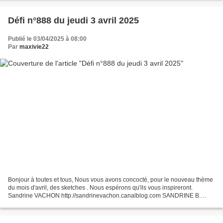
Défi n°888 du jeudi 3 avril 2025
Publié le 03/04/2025 à 08:00
Par
maxivie22
Bonjour à toutes et tous, Nous vous avons concocté, pour le nouveau thème
du mois d'avril, des sketches . Nous espérons qu'ils vous inspireront.
Sandrine VACHON http://sandrinevachon.canalblog.com SANDRINE B.
http://passionscrap52.over-blog.com/ SABLE...