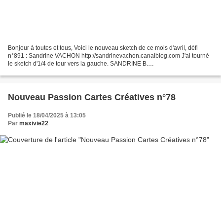
Bonjour à toutes et tous, Voici le nouveau sketch de ce mois d'avril, défi
n°891 : Sandrine VACHON http://sandrinevachon.canalblog.com J'ai tourné
le sketch d'1/4 de tour vers la gauche. SANDRINE B.
http://passionscrap52.over-blog.com/ SABLE TURQUOISE...
Nouveau Passion Cartes Créatives n°78
Publié le 18/04/2025 à 13:05
Par
maxivie22