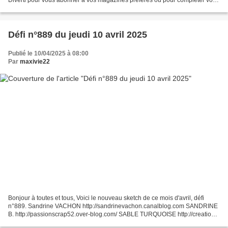
Diverti pour vous abonner à vos magazines préférés ou pour compléter votre
collection. Alexandra Goubille,...
Défi n°889 du jeudi 10 avril 2025
Publié le 10/04/2025 à 08:00
Par
maxivie22
Bonjour à toutes et tous, Voici le nouveau sketch de ce mois d'avril, défi
n°889. Sandrine VACHON http://sandrinevachon.canalblog.com SANDRINE
B. http://passionscrap52.over-blog.com/ SABLE TURQUOISE http://creations-
sableturquoise.eklablog.com/ LOLOTTE...