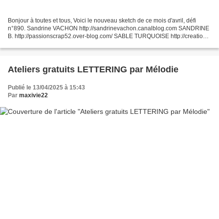
Bonjour à toutes et tous, Voici le nouveau sketch de ce mois d'avril, défi
n°890. Sandrine VACHON http://sandrinevachon.canalblog.com SANDRINE
B. http://passionscrap52.over-blog.com/ SABLE TURQUOISE http://creations-
sableturquoise.eklablog.com/ LOLOTTE...
Ateliers gratuits LETTERING par Mélodie
Publié le 13/04/2025 à 15:43
Par
maxivie22