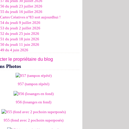
57 du jeudi 30 juillet 2026
ier
ier
s
l
let
(11)
(16)
(12)
(19)
(17)
(8)
(4)
56 du jeudi 23 juillet 2026
ier
ier
s
l
(19)
(15)
(13)
(14)
(14)
(6)
55 du jeudi 16 juillet 2026
ier
ier
s
l
(19)
(16)
(24)
(14)
(13)
Cartes Créatives n°83 sort aujourdhui !
ier
ier
s
l
(16)
(20)
(14)
(15)
54 du jeudi 9 juillet 2026
ier
ier
s
(8)
(15)
(18)
53 du jeudi 2 juillet 2026
ier
ier
(17)
(19)
952 du jeudi 25 juin 2026
ier
(15)
951 du jeudi 18 juin 2026
950 du jeudi 11 juin 2026
949 du 4 juin 2026
ter le propriétaire du blog
ms Photos
957 (tampon répété)
956 (losanges en fond)
955 (fond avec 2 pochoirs superposés)