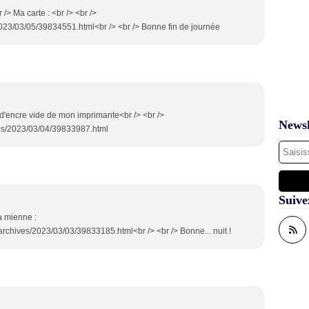
 /> Ma carte : <br /> <br />
2023/03/05/39834551.html<br /> <br /> Bonne fin de journée
d'encre vide de mon imprimante<br /> <br />
Newsl
ves/2023/03/04/39833987.html
Suive
a mienne :
rchives/2023/03/03/39833185.html<br /> <br /> Bonne... nuit !