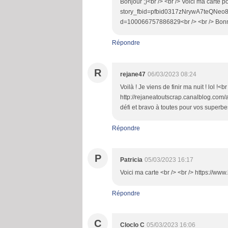
Bonjour ;)<br /> <br /> Voici ma carte p
story_fbid=pfbid0317zNrywA7teQN
d=100066757886829<br /> <br /> Bonn
Répondre
R
rejane47
06/03/2023 08:24
Voilà ! Je viens de finir ma nuit ! lol !<b
http://rejaneatoutscrap.canalblog.com/
défi et bravo à toutes pour vos superbes
Répondre
P
Patricia
05/03/2023 16:17
Voici ma carte <br /> <br /> https://w
Répondre
C
Cloclo C
05/03/2023 16:06