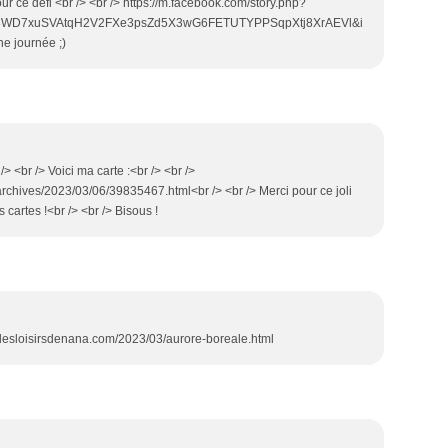
our ce défi <br /> <br /> https://m.facebook.com/story.php?
eo8WD7xuSVAtqH2V2FXe3psZd5X3wG6FETUTYPPSqpXtj8XrAEVl&i
e journée ;)
r /> <br /> Voici ma carte :<br /> <br />
archives/2023/03/06/39835467.html<br /> <br /> Merci pour ce joli
 cartes !<br /> <br /> Bisous !
ww.lesloisirsdenana.com/2023/03/aurore-boreale.html