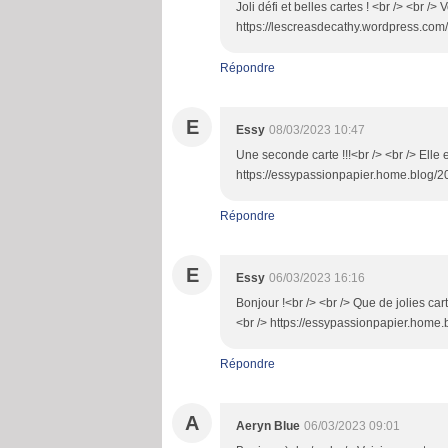
Joli défi et belles cartes ! <br /> <br /> 
https://lescreasdecathy.wordpress.com/2
Répondre
E
Essy
08/03/2023 10:47
Une seconde carte !!!<br /> <br /> Elle es
https://essypassionpapier.home.blog/2
Répondre
E
Essy
06/03/2023 16:16
Bonjour !<br /> <br /> Que de jolies cart
<br /> https://essypassionpapier.home.b
Répondre
A
Aeryn Blue
06/03/2023 09:01