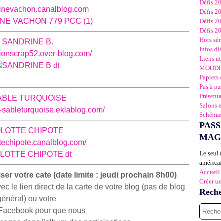
Défis 2
drinevachon.canalblog.com
Défis 2
Défis 2
Défis 2
Hors sér
SAN
DRINE B.
Infos di
sionscrap52.over-blog.com/
Liens ut
MOOD
Papiers 
Pas à pa
Présent
ABLE TURQUOISE
Salons 
ns-sableturquoise.eklablog.com/
Schémas
PASS
LOTTE CHIPOTE
MAG
ottechipote.canalblog.com/
Le seul 
américai
Accueil
er votre cate (date limite : jeudi prochain 8h00)
Créer u
le lien direct de la carte de votre blog (pas de blog
Rech
général) ou votre
Facebook pour que nous