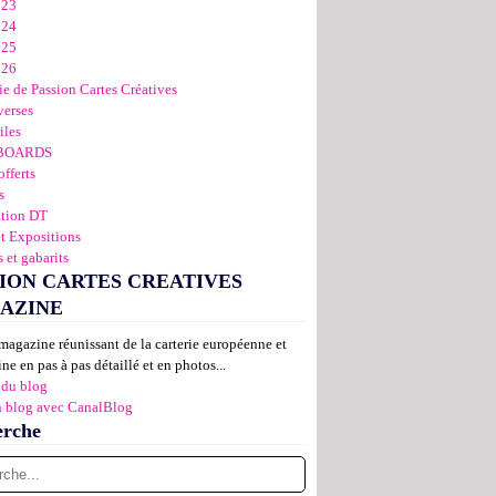
023
024
025
026
ie de Passion Cartes Créatives
verses
iles
BOARDS
offerts
s
ation DT
et Expositions
 et gabarits
ION CARTES CREATIVES
AZINE
magazine réunissant de la carterie européenne et
ne en pas à pas détaillé et en photos...
 du blog
n blog avec CanalBlog
erche