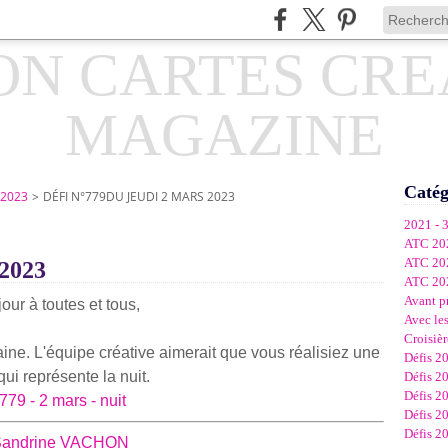
Catég
 2023
>
DÉFI N°779DU JEUDI 2 MARS 2023
2021 - 
ATC 20
ATC 20
 2023
ATC 20
Avant p
our à toutes et tous,
Avec les
Croisièr
ine. L'équipe créative aimerait que vous réalisiez une
Défis 2
qui représente la nuit.
Défis 2
Défis 2
Défis 2
Défis 2
Sandrine VACHON