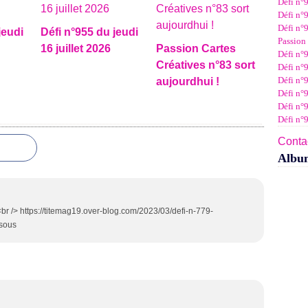
Défi n°9
Janv
Févr
Mar
Avri
Mai
Juin
Juil
Défi n°9
Janv
Févr
Mar
Avri
Mai
Juin
Défi n°9
jeudi
Défi n°955 du jeudi
Janv
Févr
Mar
Avri
Mai
Passion 
Janv
Févr
Mar
Avri
16 juillet 2026
Passion Cartes
Défi n°9
Janv
Févr
Mar
Créatives n°83 sort
Défi n°9
Janv
Févr
Défi n°
aujourdhui !
Janv
Défi n°
Défi n°
Défi n°
Contac
Albu
> <br /> https://titemag19.over-blog.com/2023/03/defi-n-779-
isous