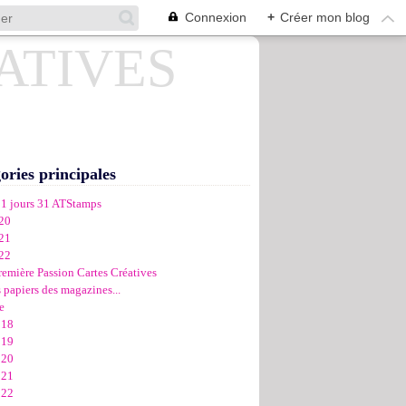
Connexion
+
Créer mon blog
ories principales
31 jours 31 ATStamps
20
21
22
remière Passion Cartes Créatives
 papiers des magazines...
e
018
019
020
021
022