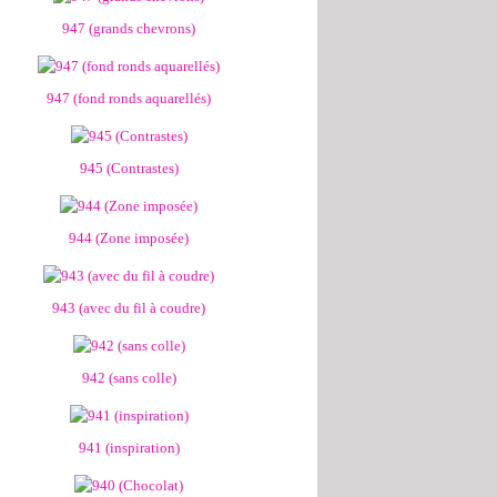
947 (grands chevrons)
947 (fond ronds aquarellés)
945 (Contrastes)
944 (Zone imposée)
943 (avec du fil à coudre)
942 (sans colle)
941 (inspiration)