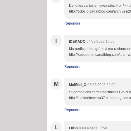
De jolies cartes en exemples !<br /> <br
http://ccloclo.canalblog.com/archives/
Répondre
I
IDEKADO
04/03/2023 16:56
Ma participation grâce à ma cartouche 
http://kadoperso.canalblog.com/archi
Répondre
M
MeliMel_O
03/03/2023 22:02
Superbes ces cartes nocturnes ! voici l
http://melimeloscrap37.canalblog.com/a
Répondre
L
Lili68
03/03/2023 17:50