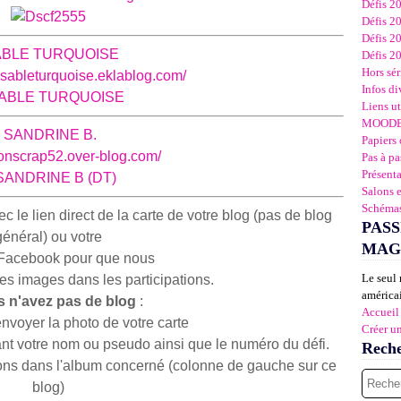
Défis 2
Défis 2
Défis 2
BLE TURQUOISE
Défis 2
Hors sér
s-sableturquoise.eklablog.com/
Infos di
Liens ut
MOOD
SAN
DRINE B.
Papiers 
ionscrap52.over-blog.com/
Pas à pa
Présent
Salons 
Schémas
le lien direct de la carte de votre blog (pas de blog
PASS
général) ou votre
MAG
Facebook pour que nous
Le seul 
les images dans les participations.
américai
s n'avez pas de blog
:
Accueil
voyer la photo de votre carte
Créer u
t votre nom ou pseudo ainsi que le numéro du défi.
Rech
ions dans l'album concerné (colonne de gauche sur ce
blog)