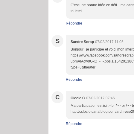
C'est une bonne idée ce défi... ma carte
toi.html
Répondre
S
Sandre Scrap
07/02/2017 11:05
Bonjour , je participe et voici mon inte
https://www.facebook.com/sandres
ubmAIAcw0GxQ~-~-.bps.a.15420138
type=3&theater
Répondre
C
Cloclo C
07/02/2017 07:46
Ma participation est ici : <br /> <br /> <b
http://ccloclo.canalblog.com/archives/2
Répondre