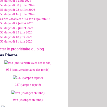
958 du jeudi 6 août 2026
ier
ier
s
l
let
(11)
(16)
(12)
(19)
(17)
(8)
(4)
57 du jeudi 30 juillet 2026
ier
ier
s
l
(19)
(15)
(13)
(14)
(14)
(6)
56 du jeudi 23 juillet 2026
ier
ier
s
l
(19)
(16)
(24)
(14)
(13)
55 du jeudi 16 juillet 2026
ier
ier
s
l
(16)
(20)
(14)
(15)
Cartes Créatives n°83 sort aujourdhui !
ier
ier
s
(8)
(15)
(18)
54 du jeudi 9 juillet 2026
ier
ier
(17)
(19)
53 du jeudi 2 juillet 2026
ier
(15)
952 du jeudi 25 juin 2026
951 du jeudi 18 juin 2026
950 du jeudi 11 juin 2026
ter le propriétaire du blog
ms Photos
958 (anniversaire avec des ronds)
957 (tampon répété)
956 (losanges en fond)