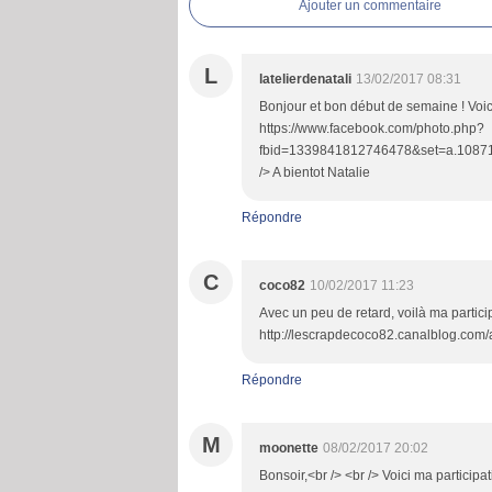
Ajouter un commentaire
L
latelierdenatali
13/02/2017 08:31
Bonjour et bon début de semaine ! Voic
https://www.facebook.com/photo.php?
fbid=1339841812746478&set=a.10871
/> A bientot Natalie
Répondre
C
coco82
10/02/2017 11:23
Avec un peu de retard, voilà ma particip
http://lescrapdecoco82.canalblog.com/
Répondre
M
moonette
08/02/2017 20:02
Bonsoir,<br /> <br /> Voici ma particip