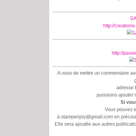
SA
http://creation
http://pass
A vous de mettre un commentaire avec 
adresse 
puissions ajouter 
Si vou
Vous pouvez en
à stampenjoy@gmail.com en précisan
Elle sera ajoutée aux autres publicat