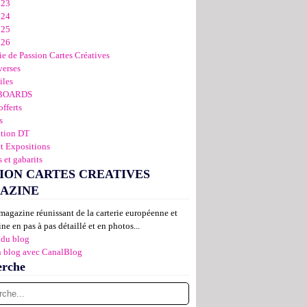
023
024
025
026
ie de Passion Cartes Créatives
verses
iles
BOARDS
offerts
s
ation DT
et Expositions
 et gabarits
ION CARTES CREATIVES
AZINE
magazine réunissant de la carterie européenne et
ne en pas à pas détaillé et en photos...
 du blog
n blog avec CanalBlog
erche