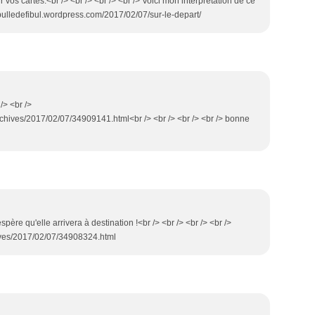
ur vos cartes.<br /> <br /> <br /> <br /> Voici mon interprétation de ce
//labulledefibul.wordpress.com/2017/02/07/sur-le-depart/
 /> <br />
chives/2017/02/07/34909141.html<br /> <br /> <br /> <br /> bonne
espère qu'elle arrivera à destination !<br /> <br /> <br /> <br />
ives/2017/02/07/34908324.html