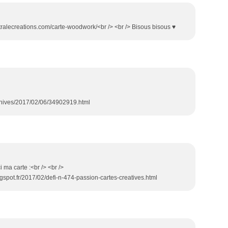
australecreations.com/carte-woodwork/<br /> <br /> Bisous bisous ♥
chives/2017/02/06/34902919.html
i ma carte :<br /> <br />
gspot.fr/2017/02/defi-n-474-passion-cartes-creatives.html