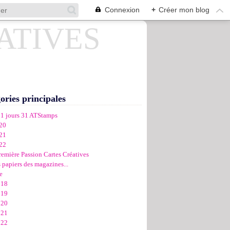
Connexion
+
Créer mon blog
ories principales
31 jours 31 ATStamps
20
21
22
remière Passion Cartes Créatives
 papiers des magazines...
e
018
019
020
021
022