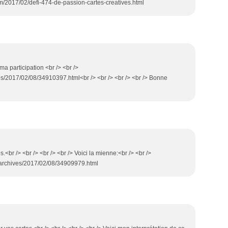
om/2017/02/defi-474-de-passion-cartes-creatives.html
 ma participation <br /> <br />
s/2017/02/08/34910397.html<br /> <br /> <br /> <br /> Bonne
.<br /> <br /> <br /> <br /> Voici la mienne:<br /> <br />
/archives/2017/02/08/34909979.html