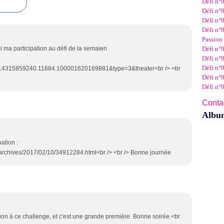
Défi n°
Janv
Févr
Mar
Avri
Mai
Juin
Juil
Défi n°9
Janv
Févr
Mar
Avri
Mai
Juin
Défi n°9
Janv
Févr
Mar
Avri
Mai
Défi n°9
Janv
Févr
Mar
Avri
Passion 
Janv
Févr
Mar
i ma participation au défi de la semaien
Défi n°9
Janv
Févr
Défi n°9
Janv
Défi n°
4315859240.11684.100001620169881&type=3&theater<br /> <br
Défi n°
Défi n°
Contac
Albu
ation :
archives/2017/02/10/34912284.html<br /> <br /> Bonne journée
ation à ce challenge, et c'est une grande première. Bonne soirée.<br