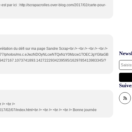
 est par ici : http://scrapacrolles.over-blog.com/2017/02/carte-pour-
rprétation du défi sur ma page Sandre Scrap<br /> <br /> <br /> <br />
Newsl
crap77/photos/ms.c.eJwzNDOyNLcwNTQxNzY0Mzcw1TOECJgYGltaGB
69427167.1073741893.1427222934239595/1629785413983345/?
Suive
r /> <br />
017/02/07/index.html<br /> <br /> <br /> <br /> Bonne journée