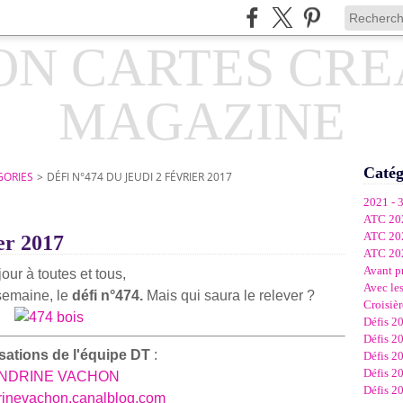
Catég
GORIES
>
DÉFI N°474 DU JEUDI 2 FÉVRIER 2017
2021 - 
ATC 20
ATC 20
er 2017
ATC 20
Avant p
our à toutes et tous,
Avec les
semaine, le
défi n°474.
Mais qui saura le relever ?
Croisièr
Défis 2
Défis 2
isations de l'équipe DT
:
Défis 2
Défis 2
NDRINE VACHON
Défis 2
drinevachon.canalblog.com