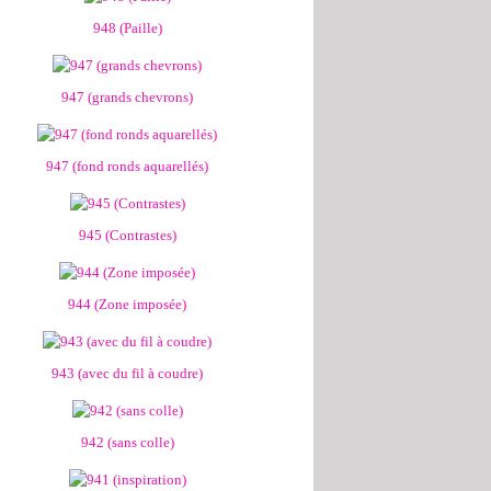
948 (Paille)
947 (grands chevrons)
947 (fond ronds aquarellés)
945 (Contrastes)
944 (Zone imposée)
943 (avec du fil à coudre)
942 (sans colle)