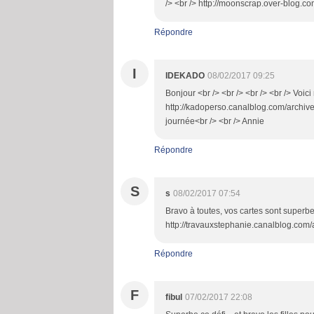
/> <br /> http://moonscrap.over-blog.c
Répondre
I
IDEKADO
08/02/2017 09:25
Bonjour <br /> <br /> <br /> <br /> Voici
http://kadoperso.canalblog.com/archive
journée<br /> <br /> Annie
Répondre
S
s
08/02/2017 07:54
Bravo à toutes, vos cartes sont superbes
http://travauxstephanie.canalblog.com
Répondre
F
fibul
07/02/2017 22:08