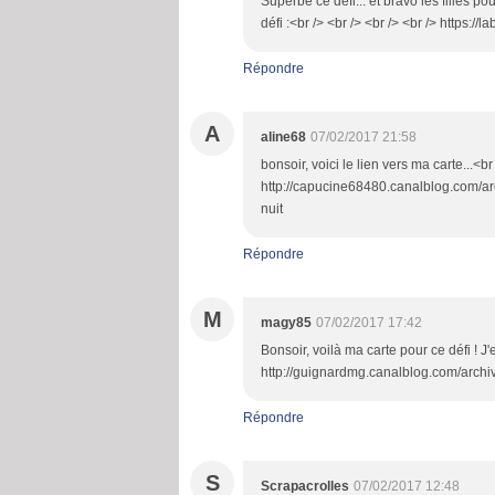
Superbe ce défi... et bravo les filles po
défi :<br /> <br /> <br /> <br /> https:
Répondre
A
aline68
07/02/2017 21:58
bonsoir, voici le lien vers ma carte...<br
http://capucine68480.canalblog.com/ar
nuit
Répondre
M
magy85
07/02/2017 17:42
Bonsoir, voilà ma carte pour ce défi ! J'
http://guignardmg.canalblog.com/arch
Répondre
S
Scrapacrolles
07/02/2017 12:48