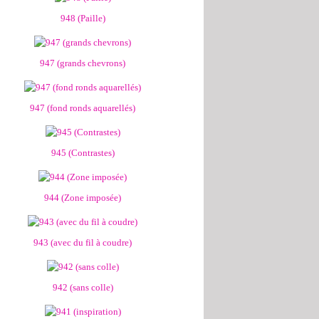
948 (Paille)
947 (grands chevrons)
947 (fond ronds aquarellés)
945 (Contrastes)
944 (Zone imposée)
943 (avec du fil à coudre)
942 (sans colle)