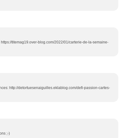
 /> https://titemag19.over-blog.com/2022/01/carterie-de-la-semaine-
ces: http://detortuesenaiguilles.eklablog.com/defi-passion-cartes-
ons ;-)