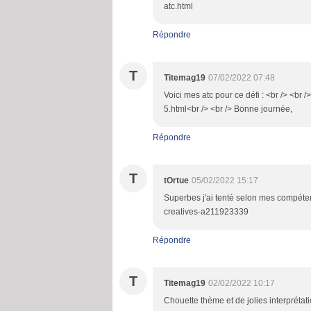
atc.html
Répondre
T
Titemag19
07/02/2022 07:48
Voici mes atc pour ce défi : <br /> <br
5.html<br /> <br /> Bonne journée,
Répondre
T
tOrtue
05/02/2022 15:17
Superbes j'ai tenté selon mes compéten
creatives-a211923339
Répondre
T
Titemag19
02/02/2022 10:17
Chouette thème et de jolies interprétati