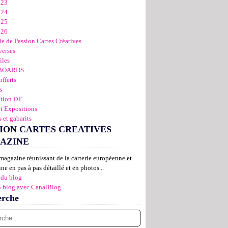
023
024
025
026
ie de Passion Cartes Créatives
verses
iles
BOARDS
offerts
s
ation DT
et Expositions
 et gabarits
ION CARTES CREATIVES
AZINE
magazine réunissant de la carterie européenne et
ne en pas à pas détaillé et en photos...
 du blog
n blog avec CanalBlog
erche