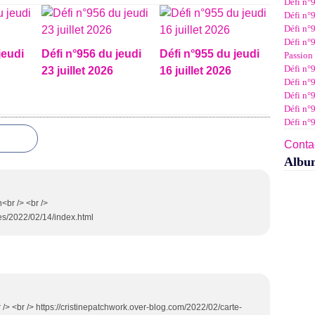
Défi n°
Janv
Févr
Mar
Avri
Mai
Juin
Juil
Défi n°9
Janv
Févr
Mar
Avri
Mai
Juin
Défi n°9
Janv
Févr
Mar
Avri
Mai
Défi n°9
Janv
Févr
Mar
Avri
jeudi
Défi n°956 du jeudi
Défi n°955 du jeudi
Passion 
Janv
Févr
Mar
Défi n°9
23 juillet 2026
16 juillet 2026
Janv
Févr
Défi n°9
Janv
Défi n°
Défi n°
Défi n°
Contac
Albu
n<br /> <br />
es/2022/02/14/index.html
r /> <br /> https://cristinepatchwork.over-blog.com/2022/02/carte-