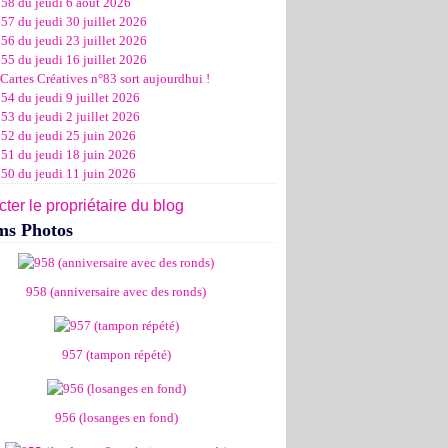
958 du jeudi 6 août 2026
ier
ier
s
l
let
(11)
(16)
(12)
(19)
(17)
(8)
(4)
57 du jeudi 30 juillet 2026
ier
ier
s
l
(19)
(15)
(13)
(14)
(14)
(6)
56 du jeudi 23 juillet 2026
ier
ier
s
l
(19)
(16)
(24)
(14)
(13)
55 du jeudi 16 juillet 2026
ier
ier
s
l
(16)
(20)
(14)
(15)
Cartes Créatives n°83 sort aujourdhui !
ier
ier
s
(8)
(15)
(18)
54 du jeudi 9 juillet 2026
ier
ier
(17)
(19)
53 du jeudi 2 juillet 2026
ier
(15)
952 du jeudi 25 juin 2026
951 du jeudi 18 juin 2026
950 du jeudi 11 juin 2026
ter le propriétaire du blog
ms Photos
958 (anniversaire avec des ronds)
957 (tampon répété)
956 (losanges en fond)