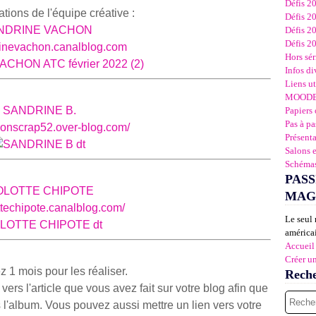
Défis 2
tions de l'équipe créative :
Défis 2
NDRINE VACHON
Défis 2
Défis 2
drinevachon.canalblog.com
Hors sér
Infos di
Liens ut
MOOD
SAN
DRINE B.
Papiers 
Pas à pa
sionscrap52.over-blog.com/
Présent
Salons 
Schémas
PASS
OLOTTE CHIPOTE
MAG
ottechipote.canalblog.com/
Le seul 
américai
Accueil
Créer u
1 mois pour les réaliser.
Rech
ers l'article que vous avez fait sur votre blog afin que
l'album. Vous pouvez aussi mettre un lien vers votre