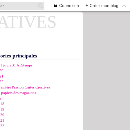
Connexion
+
Créer mon blog
ories principales
31 jours 31 ATStamps
20
21
22
remière Passion Cartes Créatives
 papiers des magazines...
e
018
019
020
021
022