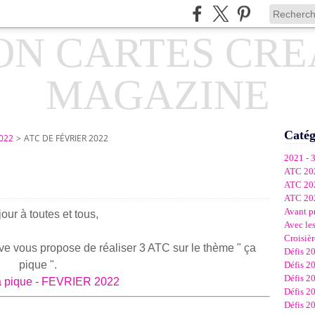
Catég
022
>
ATC DE FÉVRIER 2022
2021 - 
ATC 20
ATC 20
ATC 20
Avant p
our à toutes et tous,
Avec les
Croisièr
ive vous propose de réaliser 3 ATC sur le thème " ça
Défis 2
pique ".
Défis 2
Défis 2
Défis 2
Défis 2