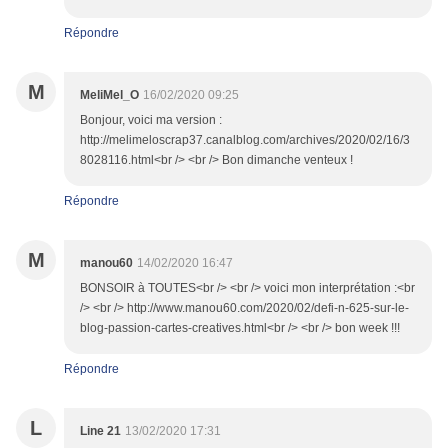
Répondre
M
MeliMel_O
16/02/2020 09:25
Bonjour, voici ma version :
http://melimeloscrap37.canalblog.com/archives/2020/02/16/3
8028116.html<br /> <br /> Bon dimanche venteux !
Répondre
M
manou60
14/02/2020 16:47
BONSOIR à TOUTES<br /> <br /> voici mon interprétation :<br
/> <br /> http://www.manou60.com/2020/02/defi-n-625-sur-le-
blog-passion-cartes-creatives.html<br /> <br /> bon week !!!
Répondre
L
Line 21
13/02/2020 17:31