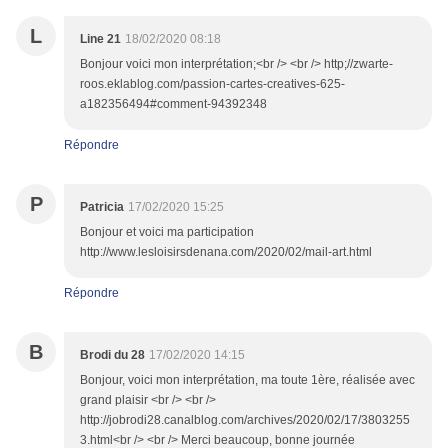
L
Line 21
18/02/2020 08:18
Bonjour voici mon interprétation;<br /> <br /> http;//zwarte-
roos.eklablog.com/passion-cartes-creatives-625-
a182356494#comment-94392348
Répondre
P
Patricia
17/02/2020 15:25
Bonjour et voici ma participation
http://www.lesloisirsdenana.com/2020/02/mail-art.html
Répondre
B
Brodi du 28
17/02/2020 14:15
Bonjour, voici mon interprétation, ma toute 1ère, réalisée avec
grand plaisir <br /> <br />
http://jobrodi28.canalblog.com/archives/2020/02/17/3803255
3.html<br /> <br /> Merci beaucoup, bonne journée