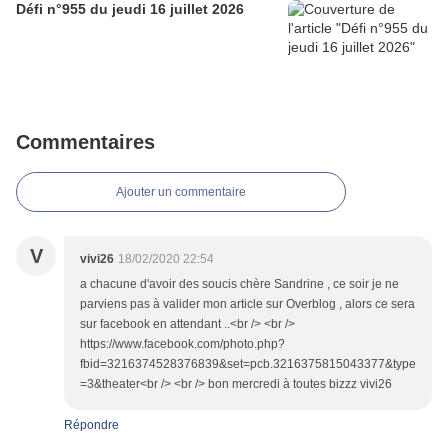
Défi n°955 du jeudi 16 juillet 2026
Commentaires
Ajouter un commentaire
V
vivi26
18/02/2020 22:54
a chacune d'avoir des soucis chère Sandrine , ce soir je ne
parviens pas à valider mon article sur Overblog , alors ce sera
sur facebook en attendant ..<br /> <br />
https://www.facebook.com/photo.php?
fbid=3216374528376839&set=pcb.3216375815043377&type
=3&theater<br /> <br /> bon mercredi à toutes bizzz vivi26
Répondre