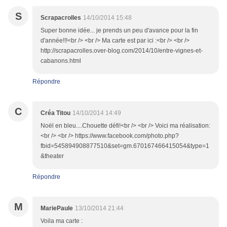
S
Scrapacrolles
14/10/2014 15:48
Super bonne idée... je prends un peu d'avance pour la fin
d'année!!!<br /> <br /> Ma carte est par ici :<br /> <br />
http://scrapacrolles.over-blog.com/2014/10/entre-vignes-et-
cabanons.html
Répondre
C
Créa Titou
14/10/2014 14:49
Noël en bleu....Chouette défi!<br /> <br /> Voici ma réalisation:
<br /> <br /> https://www.facebook.com/photo.php?
fbid=545894908877510&set=gm.670167466415054&type=1
&theater
Répondre
M
MariePaule
13/10/2014 21:44
Voila ma carte :