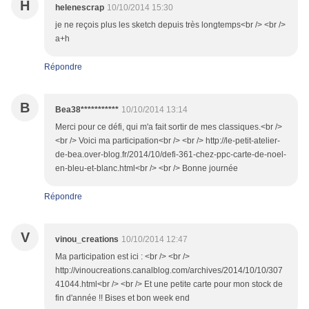
H
helenescrap
10/10/2014 15:30
je ne reçois plus les sketch depuis très longtemps<br /> <br />
a+h
Répondre
B
Bea38***********
10/10/2014 13:14
Merci pour ce défi, qui m'a fait sortir de mes classiques.<br />
<br /> Voici ma participation<br /> <br /> http://le-petit-atelier-
de-bea.over-blog.fr/2014/10/defi-361-chez-ppc-carte-de-noel-
en-bleu-et-blanc.html<br /> <br /> Bonne journée
Répondre
V
vinou_creations
10/10/2014 12:47
Ma participation est ici : <br /> <br />
http://vinoucreations.canalblog.com/archives/2014/10/10/307
41044.html<br /> <br /> Et une petite carte pour mon stock de
fin d'année !! Bises et bon week end