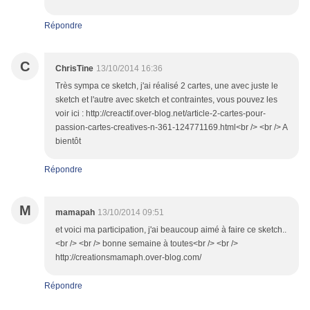
Répondre
C
ChrisTine
13/10/2014 16:36
Très sympa ce sketch, j'ai réalisé 2 cartes, une avec juste le
sketch et l'autre avec sketch et contraintes, vous pouvez les
voir ici : http://creactif.over-blog.net/article-2-cartes-pour-
passion-cartes-creatives-n-361-124771169.html<br /> <br /> A
bientôt
Répondre
M
mamapah
13/10/2014 09:51
et voici ma participation, j'ai beaucoup aimé à faire ce sketch..
<br /> <br /> bonne semaine à toutes<br /> <br />
http://creationsmamaph.over-blog.com/
Répondre