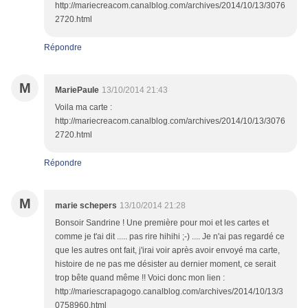
http://mariecreacom.canalblog.com/archives/2014/10/13/3076
2720.html
Répondre
M
MariePaule
13/10/2014 21:43
Voila ma carte :
http://mariecreacom.canalblog.com/archives/2014/10/13/3076
2720.html
Répondre
M
marie schepers
13/10/2014 21:28
Bonsoir Sandrine ! Une première pour moi et les cartes et
comme je t'ai dit ..... pas rire hihihi ;-) .... Je n'ai pas regardé ce
que les autres ont fait, j'irai voir après avoir envoyé ma carte,
histoire de ne pas me désister au dernier moment, ce serait
trop bête quand même !! Voici donc mon lien :
http://mariescrapagogo.canalblog.com/archives/2014/10/13/3
0758960.html