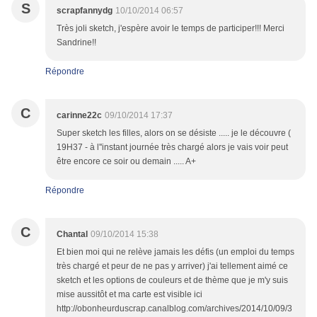
S
scrapfannydg
10/10/2014 06:57
Très joli sketch, j'espère avoir le temps de participer!!! Merci
Sandrine!!
Répondre
C
carinne22c
09/10/2014 17:37
Super sketch les filles, alors on se désiste ..... je le découvre (
19H37 - à l''instant journée très chargé alors je vais voir peut
être encore ce soir ou demain ..... A+
Répondre
C
Chantal
09/10/2014 15:38
Et bien moi qui ne relève jamais les défis (un emploi du temps
très chargé et peur de ne pas y arriver) j'ai tellement aimé ce
sketch et les options de couleurs et de thème que je m'y suis
mise aussitôt et ma carte est visible ici
http://obonheurduscrap.canalblog.com/archives/2014/10/09/3