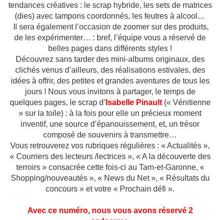
tendances créatives : le scrap hybride,
les sets de matrices
(dies) avec tampons coordonnés, les feutres à alcool…
Il sera également l’occasion de zoomer sur des produits,
de les expérimenter… : bref, l’équipe vous a réservé de
belles pages dans différents styles !
Découvrez sans tarder des mini-albums originaux, des
clichés venus d’ailleurs, des réalisations estivales, des
idées à offrir, des petites et grandes aventures
de tous les
jours ! Nous vous invitons à partager, le temps de
quelques pages, le scrap d
’
I
sabelle Pinault
(« Vénitienne
» sur la toile) : à la fois pour elle un précieux moment
inventif, une source d’épanouissement, et, un trésor
composé de souvenirs à transmettre…
Vous retrouverez vos rubriques régulières : « Actualités »,
« Courriers des lecteurs /lectrices », « A la découverte des
terroirs » consacrée cette fois-ci au Tarn-et-Garonne, «
Shopping/nouveautés », « News du Net », « Résultats du
concours » et votre « Prochain défi ».
Avec ce numéro, nous vous avons réservé
2