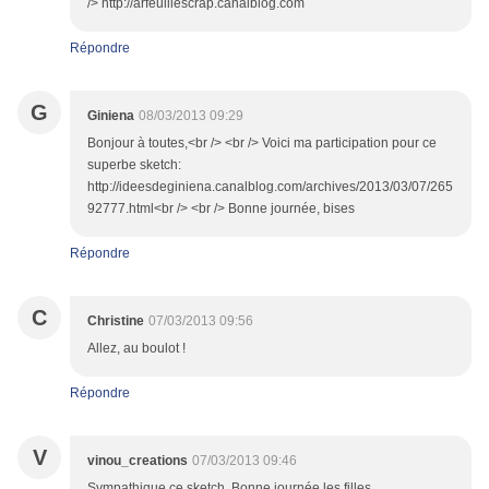
/> http://arfeuillescrap.canalblog.com
Répondre
G
Giniena
08/03/2013 09:29
Bonjour à toutes,<br /> <br /> Voici ma participation pour ce
superbe sketch:
http://ideesdeginiena.canalblog.com/archives/2013/03/07/265
92777.html<br /> <br /> Bonne journée, bises
Répondre
C
Christine
07/03/2013 09:56
Allez, au boulot !
Répondre
V
vinou_creations
07/03/2013 09:46
Sympathique ce sketch. Bonne journée les filles