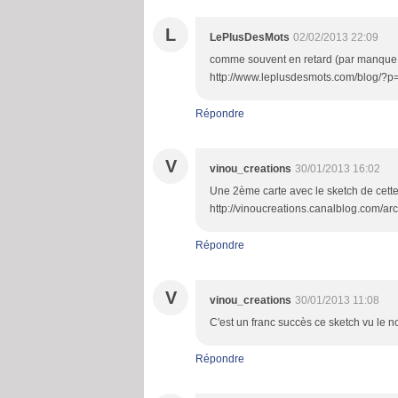
L
LePlusDesMots
02/02/2013 22:09
comme souvent en retard (par manque d
http://www.leplusdesmots.com/blog/?p
Répondre
V
vinou_creations
30/01/2013 16:02
Une 2ème carte avec le sketch de cette s
http://vinoucreations.canalblog.com/ar
Répondre
V
vinou_creations
30/01/2013 11:08
C'est un franc succès ce sketch vu le no
Répondre