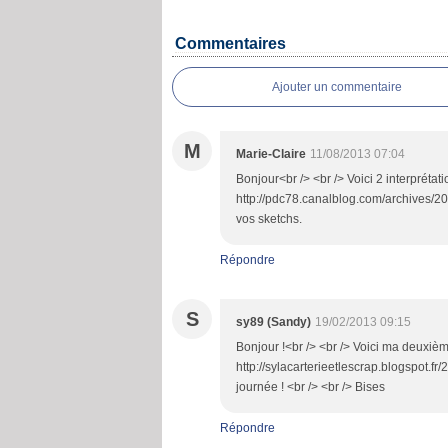
Commentaires
Ajouter un commentaire
M
Marie-Claire
11/08/2013 07:04
Bonjour<br /> <br /> Voici 2 interprétat
http://pdc78.canalblog.com/archives/2
vos sketchs.
Répondre
S
sy89 (Sandy)
19/02/2013 09:15
Bonjour !<br /> <br /> Voici ma deuxième
http://sylacarterieetlescrap.blogspot.fr
journée ! <br /> <br /> Bises
Répondre