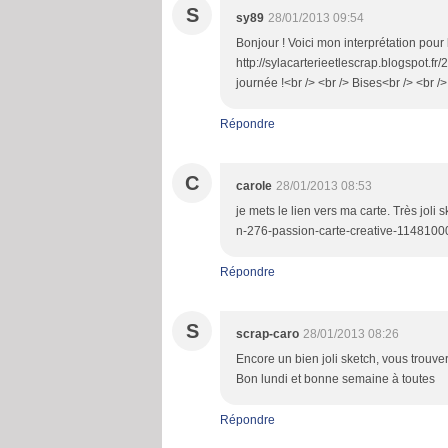
S
sy89
28/01/2013 09:54
Bonjour ! Voici mon interprétation pour 
http://sylacarterieetlescrap.blogspot.f
journée !<br /> <br /> Bises<br /> <br /
Répondre
C
carole
28/01/2013 08:53
je mets le lien vers ma carte. Très joli 
n-276-passion-carte-creative-114810004.
Répondre
S
scrap-caro
28/01/2013 08:26
Encore un bien joli sketch, vous trouver
Bon lundi et bonne semaine à toutes
Répondre