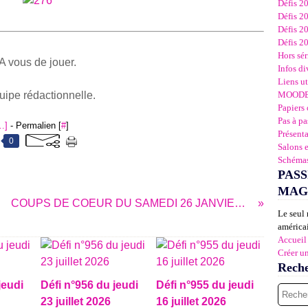
Défis 2
Défis 2
Défis 2
Défis 2
Hors sér
A vous de jouer.
Infos di
Liens ut
uipe rédactionnelle.
MOOD
Papiers 
Pas à pa
…
]
- Permalien [
#
]
Présent
0
Salons 
Schémas
PASS
MAG
COUPS DE COEUR DU SAMEDI 26 JANVIER 2013
Le seul 
américai
Accueil
Créer u
Rech
jeudi
Défi n°956 du jeudi
Défi n°955 du jeudi
23 juillet 2026
16 juillet 2026