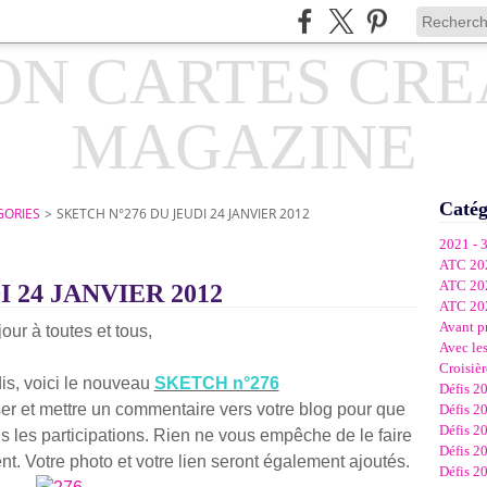
Catég
GORIES
>
SKETCH N°276 DU JEUDI 24 JANVIER 2012
2021 - 
ATC 20
ATC 20
 24 JANVIER 2012
ATC 20
Avant p
our à toutes et tous,
Avec les
Croisièr
is, voici le nouveau
SKETCH n°276
Défis 2
er et mettre un commentaire vers votre blog pour que
Défis 2
Défis 2
s les participations. Rien ne vous empêche de le faire
Défis 2
nt. Votre photo et votre lien seront également ajoutés.
Défis 2