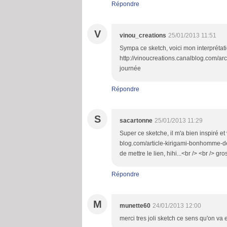
Répondre
V
vinou_creations
25/01/2013 11:51
Sympa ce sketch, voici mon interprétatio
http://vinoucreations.canalblog.com/ar
journée
Répondre
S
sacartonne
25/01/2013 11:29
Super ce sketche, il m'a bien inspiré et 
blog.com/article-kirigami-bonhomme-de-
de mettre le lien, hihi...<br /> <br /> g
Répondre
M
munette60
24/01/2013 12:00
merci tres joli sketch ce sens qu'on va 