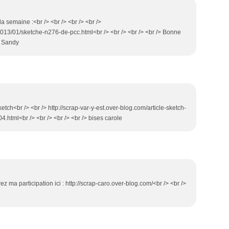
la semaine :<br /> <br /> <br /> <br />
r/2013/01/sketche-n276-de-pcc.html<br /> <br /> <br /> <br /> Bonne
> Sandy
sketch<br /> <br /> http://scrap-var-y-est.over-blog.com/article-sketch-
html<br /> <br /> <br /> <br /> bises carole
ez ma participation ici : http://scrap-caro.over-blog.com/<br /> <br />