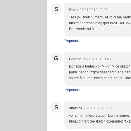
S
Shani
26/01/2013 20:35
Très joli sketch, merci, et voici ma parti
http://paperesse.blogspot.fr/2013/01/sk
Bon weekend à toutes!
Répondre
G
Giniena
26/01/2013 19:43
Bonsoir à toutes,<br /> <br /> ce sketch
participation: http://ideesdeginiena.c
soirée à toutes, bises,<br /> <br /> Gin
Répondre
S
sndriine
25/01/2013 20:02
voilà mon interprétation, bonne soirée, 
blog.com/article-sketch-du-jeudi-276-