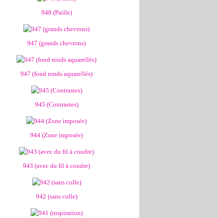
948 (Paille)
947 (grands chevrons)
947 (fond ronds aquarellés)
945 (Contrastes)
944 (Zone imposée)
943 (avec du fil à coudre)
942 (sans colle)