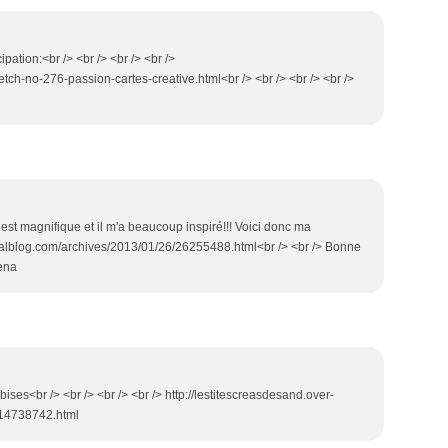
cipation:<br /> <br /> <br /> <br />
etch-no-276-passion-cartes-creative.html<br /> <br /> <br /> <br />
 est magnifique et il m'a beaucoup inspiré!!! Voici donc ma
analblog.com/archives/2013/01/26/26255488.html<br /> <br /> Bonne
iena
bises<br /> <br /> <br /> <br /> http://lestitescreasdesand.over-
114738742.html