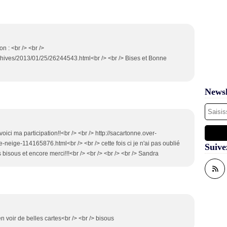
n : <br /> <br />
chives/2013/01/25/26244543.html<br /> <br /> Bises et Bonne
Newsl
voici ma participation!!<br /> <br /> http://sacartonne.over-
neige-114165876.html<br /> <br /> cette fois ci je n'ai pas oublié
Suive
ros bisous et encore merci!!!<br /> <br /> <br /> <br /> Sandra
en voir de belles cartes<br /> <br /> bisous