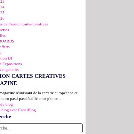
023
024
025
026
ie de Passion Cartes Créatives
verses
iles
BOARDS
offerts
s
ation DT
et Expositions
 et gabarits
ION CARTES CREATIVES
AZINE
magazine réunissant de la carterie européenne et
ne en pas à pas détaillé et en photos...
 du blog
n blog avec CanalBlog
erche