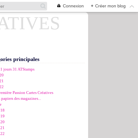
Connexion
+
Créer mon blog
ories principales
31 jours 31 ATStamps
20
21
22
remière Passion Cartes Créatives
 papiers des magazines...
e
018
019
020
021
022