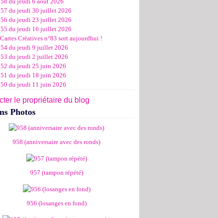
958 du jeudi 6 août 2026
ier
ier
s
l
let
(11)
(16)
(12)
(19)
(17)
(8)
(4)
57 du jeudi 30 juillet 2026
ier
ier
s
l
(19)
(15)
(13)
(14)
(14)
(6)
56 du jeudi 23 juillet 2026
ier
ier
s
l
(19)
(16)
(24)
(14)
(13)
55 du jeudi 16 juillet 2026
ier
ier
s
l
(16)
(20)
(14)
(15)
Cartes Créatives n°83 sort aujourdhui !
ier
ier
s
(8)
(15)
(18)
54 du jeudi 9 juillet 2026
ier
ier
(17)
(19)
53 du jeudi 2 juillet 2026
ier
(15)
952 du jeudi 25 juin 2026
951 du jeudi 18 juin 2026
950 du jeudi 11 juin 2026
ter le propriétaire du blog
ms Photos
958 (anniversaire avec des ronds)
957 (tampon répété)
956 (losanges en fond)